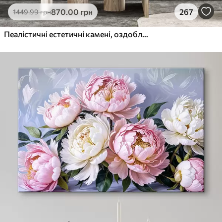
870
.00
грн
267
1449
.99
грн
Пеалістичні естетичні камені, оздоблення будинку, природне освітлення