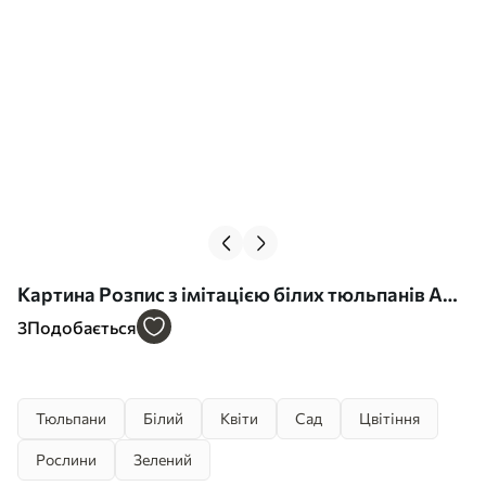
Картина Розпис з імітацією білих тюльпанів Арт.
s43435
3
Подобається
Тюльпани
Білий
Квіти
Сад
Цвітіння
Рослини
Зелений