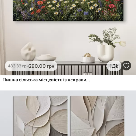
290
.00
грн
1.3k
483
.33
грн
Пишна сільська місцевість із яскравим лугом диких квітів, наповненим різнокольоровими квітами під хмарним небом