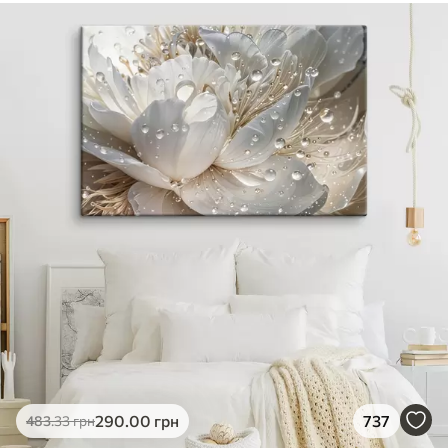
290
.00
грн
737
483
.33
грн