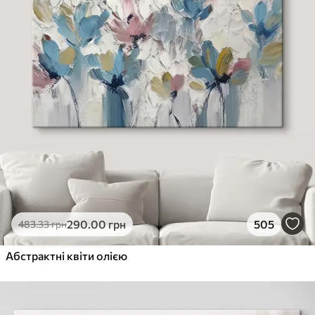
290
.00
грн
505
483
.33
грн
Абстрактні квіти олією