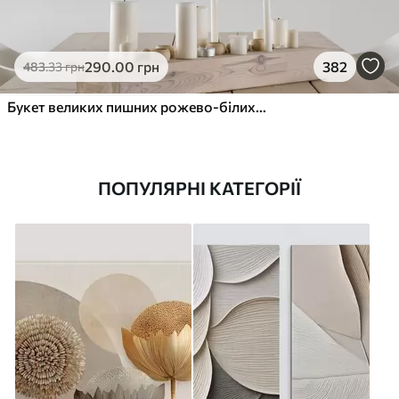
290
.00
грн
382
483
.33
грн
Букет великих пишних рожево-білих квітів півонії із зеленим листям на м’якому розмитому фоні
ПОПУЛЯРНІ КАТЕГОРІЇ