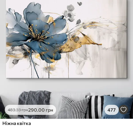
290
.00
грн
477
483
.33
грн
Ніжна квітка