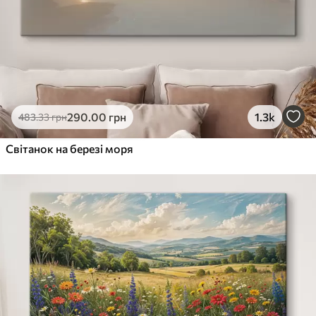
290
.00
грн
1.3k
483
.33
грн
Світанок на березі моря