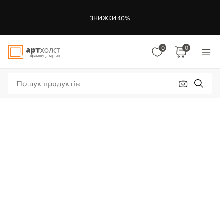
ЗНИЖКИ 40%
0
0