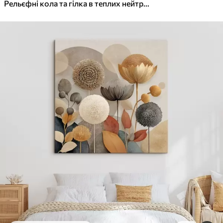
✓
Яскраві, насичені кольори
Рельєфні кола та гілка в теплих нейтральних тонах
✓
Стійкість до вицвітання
✓
Безпечне чорнило без запаху
✓
Поверхня з текстурою полотна
✓
Екологічний матеріал