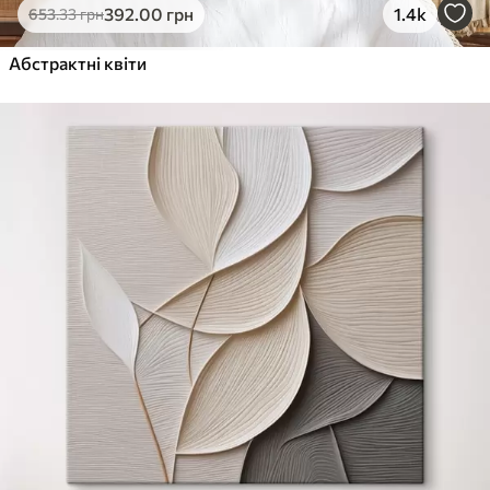
392
.00
грн
1.4k
653
.33
грн
Абстрактні квіти