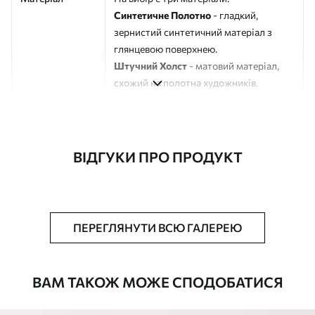
Синтетичне Полотно
- гладкий,
зернистий синтетичний матеріал з
глянцевою поверхнею.
Штучний Холст
- матовий матеріал,
схожий на полотна художників.
Еко-Холст
- високоякісне полотно зі
100% бавовни.
Автор
ART-HOLST
ВІДГУКИ ПРО ПРОДУКТ
Номер артикулу
s43435
Додатково
Можна додати лакове покриття.
ПЕРЕГЛЯНУТИ ВСЮ ГАЛЕРЕЮ
Доступні матеріали
ВАМ ТАКОЖ МОЖЕ СПОДОБАТИСЯ
Стандарт
Від
290
.00
грн