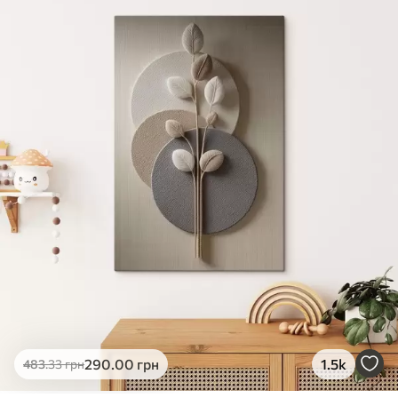
✓
Яскраві, насичені кольори
✓
Стійкість до вицвітання
✓
Безпечне чорнило без запаху
✗
Поверхня з текстурою полотна
✗
Екологічний матеріал
Преміум
Від
363
.00
грн
✓
Яскраві, насичені кольори
✓
Стійкість до вицвітання
✓
Безпечне чорнило без запаху
✓
Поверхня з текстурою полотна
✗
Екологічний матеріал
Еко-Преміум
290
.00
грн
1.5k
483
.33
грн
Від
455
.00
грн