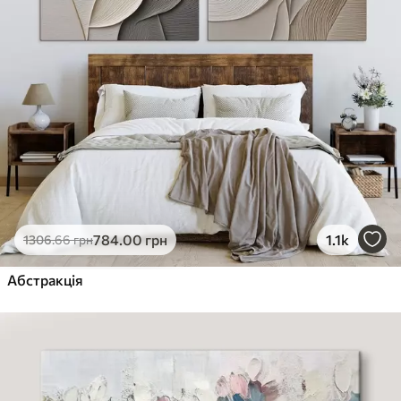
784
.00
грн
1.1k
1306
.66
грн
Абстракція