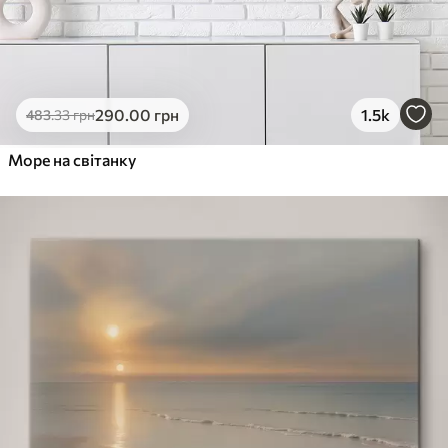
290
.00
грн
1.5k
483
.33
грн
Море на світанку