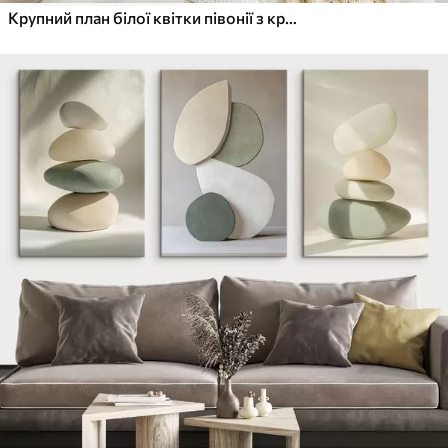
Крупний план білої квітки півонії з крапельками води на пелюстках на розмитому фоні