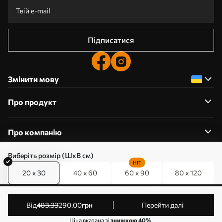
Підписатися
Змінити мову
Про продукт
Про компанію
Виберіть розмір (ШхВ см)
HIT
20 x 30
40 x 60
60 x 90
80 x 120
0800357223
Редагування дозволів на файли cookie
© 2011-2026 Art-holst. Усі права захищені. Власник:
від
483
.33
290
.00
грн
Перейти далі
ТОВ “КЛЄВЄР”. Код ЄДРПОУ: 31780602.
Ціна вказана зі
знижкою 40%
.