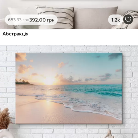
392
.00
грн
1.2k
653
.33
грн
Абстракція