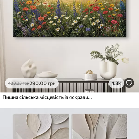
290
.00
грн
1.3k
483
.33
грн
Пишна сільська місцевість із яскравим лугом диких квітів, наповненим різнокольоровими квітами під хмарним небом