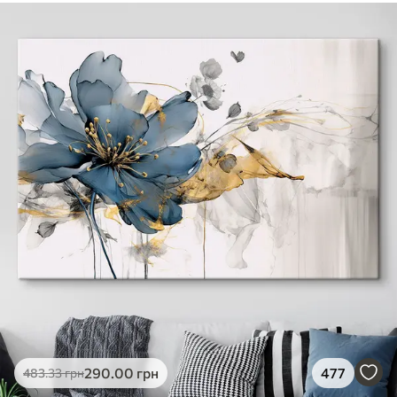
290
.00
грн
477
483
.33
грн