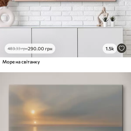
290
.00
грн
1.5k
483
.33
грн
Море на світанку