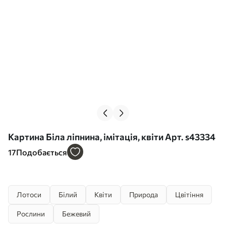
Картина Біла ліпнина, імітація, квіти Арт. s43334
17
Подобається
Лотоси
Білий
Квіти
Природа
Цвітіння
Рослини
Бежевий