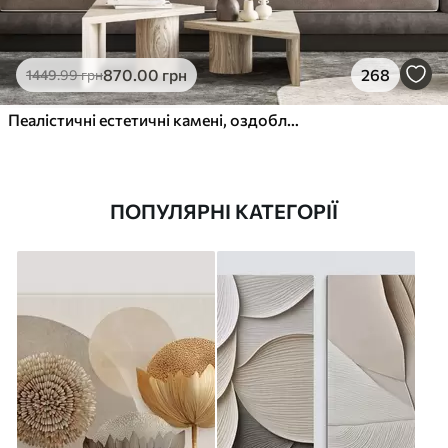
870
.00
грн
268
1449
.99
грн
Пеалістичні естетичні камені, оздоблення будинку, природне освітлення
ПОПУЛЯРНІ КАТЕГОРІЇ