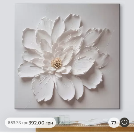
✓
Яскраві, насичені кольори
✓
Стійкість до вицвітання
✓
Безпечне чорнило без запаху
✗
Поверхня з текстурою полотна
✗
Екологічний матеріал
Преміум
Від
363
.00
грн
✓
Яскраві, насичені кольори
✓
Стійкість до вицвітання
✓
Безпечне чорнило без запаху
✓
Поверхня з текстурою полотна
✗
Екологічний матеріал
Еко-Преміум
392
.00
грн
77
653
.33
грн
Від
455
.00
грн