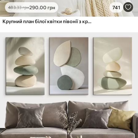
290
.00
грн
741
483
.33
грн
Крупний план білої квітки півонії з крапельками води на пелюстках на розмитому фоні