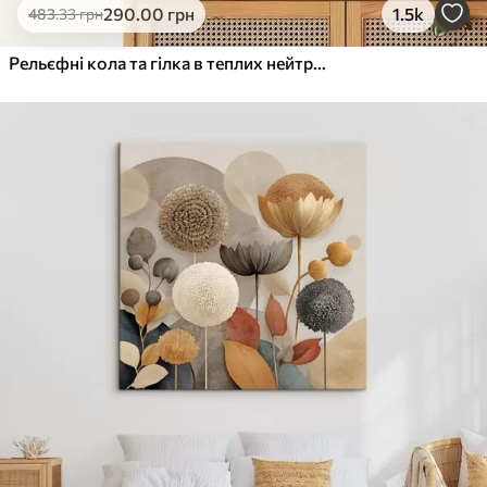
290
.00
грн
1.5k
483
.33
грн
Рельєфні кола та гілка в теплих нейтральних тонах