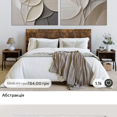
784
.00
грн
1.1k
1306
.66
грн
Абстракція