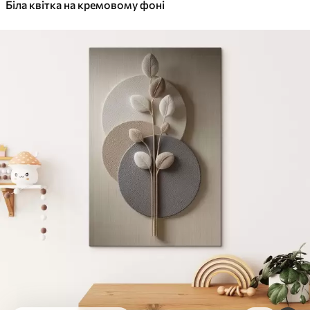
✓
Біла квітка на кремовому фоні
Яскраві, насичені кольори
✓
Стійкість до вицвітання
✓
Безпечне чорнило без запаху
✓
Поверхня з текстурою полотна
✓
Екологічний матеріал