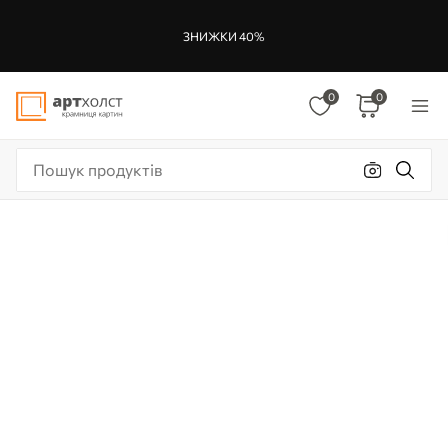
ЗНИЖКИ 40%
0
0