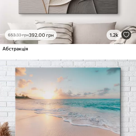
392
.00
грн
1.2k
653
.33
грн
Абстракція