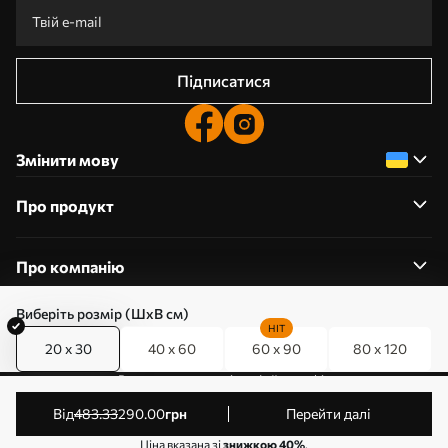
Підписатися
Змінити мову
Про продукт
Про компанію
Виберіть розмір (ШхВ см)
HIT
20 x 30
40 x 60
60 x 90
80 x 120
0800357223
Редагування дозволів на файли cookie
© 2011-2026 Art-holst. Усі права захищені. Власник:
від
483
.33
290
.00
грн
Перейти далі
ТОВ “КЛЄВЄР”. Код ЄДРПОУ: 31780602.
Ціна вказана зі
знижкою 40%
.