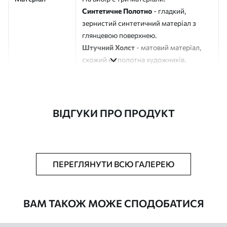
Синтетичне Полотно
- гладкий,
зернистий синтетичний матеріал з
глянцевою поверхнею.
Штучний Холст
- матовий матеріал,
схожий на полотна художників.
Еко-Холст
- високоякісне полотно зі
100% бавовни.
Автор
ART-HOLST
ВІДГУКИ ПРО ПРОДУКТ
Номер артикулу
s43334
Додатково
Можна додати лакове покриття.
ПЕРЕГЛЯНУТИ ВСЮ ГАЛЕРЕЮ
Доступні матеріали
ВАМ ТАКОЖ МОЖЕ СПОДОБАТИСЯ
Стандарт
Від
290
.00
грн