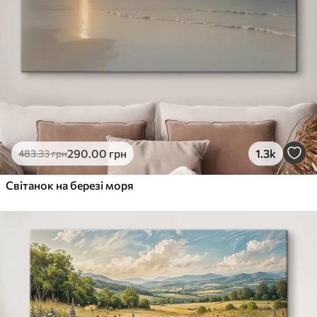
290
.00
грн
1.3k
483
.33
грн
Світанок на березі моря