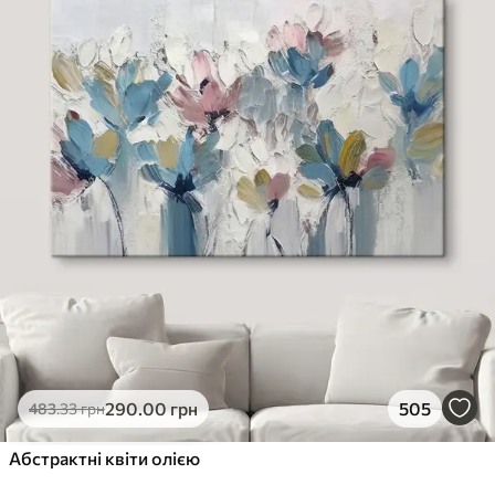
290
.00
грн
505
483
.33
грн
Абстрактні квіти олією