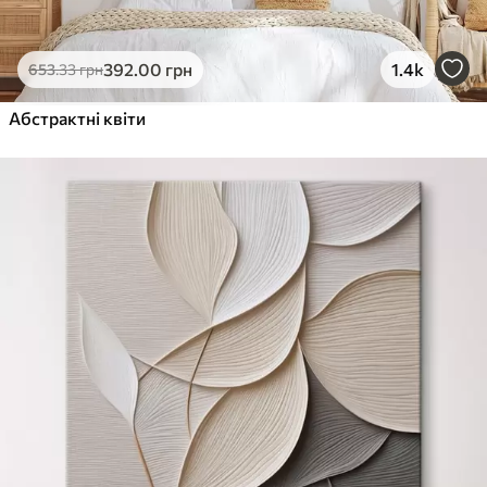
392
.00
грн
1.4k
653
.33
грн
Абстрактні квіти