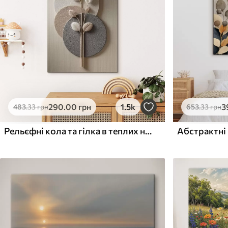
Поверхня з текстурою
Поверхня з текстуро
✗
✓
полотна
полотна
✗
✗
Екологічний матеріал
Екологічний матеріа
290
.00
грн
1.5k
3
483
.33
грн
653
.33
грн
Рельєфні кола та гілка в теплих нейтральних тонах
Абстрактні 