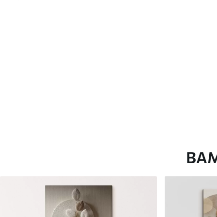
глянцевою поверхнею.
Штучний Холст
- матовий
Еко-Холст
- високоякісне
Автор
ART-HOLST
Номер артикулу
s43283
Додатково
Можна додати лакове пок
Доступні матеріали
ВА
Стандарт
Преміум
Від
290
.00
грн
Від
363
.00
грн
✓
✓
Яскраві, насичені кольори
Яскраві, насичені ко
✓
✓
Стійкість до вицвітання
Стійкість до вицвіта
✓
✓
Безпечне чорнило без запаху
Безпечне чорнило бе