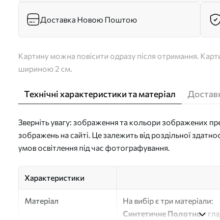
Доставка Новою Поштою
Картину можна повісити одразу після отримання. Карти
шириною 2 см.
Технічні характеристики та матеріал
Доставк
Зверніть увагу: зображення та кольори зображених пре
зображень на сайті. Це залежить від роздільної здатно
умов освітлення під час фотографування.
Характеристики
Матеріал
На вибір є три матеріали:
Синтетичне Полотно
- гл