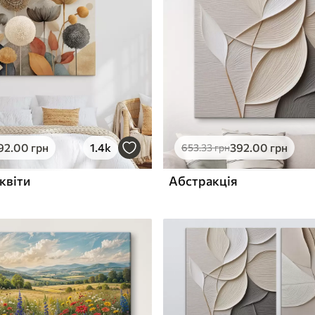
ю
Поверхня з текстурою
✓
полотна
✓
л
Екологічний матеріал
92
.00
грн
1.4k
392
.00
грн
653
.33
грн
квіти
Абстракція