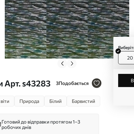
Виберіт
20 
 Арт. s43283
3
Подобається
віти
Природа
Білий
Барвистий
Готовий до відправки протягом 1–3
робочих днів