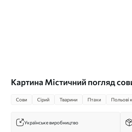
Картина Містичний погляд сови
Сови
Сірий
Тварини
Птахи
Польові к
Українське виробництво