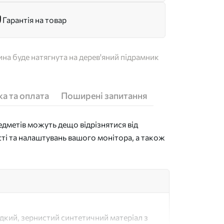
Гарантія на товар
на буде натягнута на дерев'яний підрамник
а та оплата
Поширені запитання
дметів можуть дещо відрізнятися від
сті та налаштувань вашого монітора, а також
адкий, зернистий синтетичний матеріал з