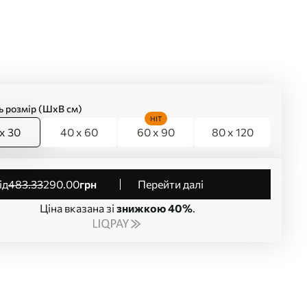
ь розмір (ШхВ см)
HIT
x 30
40 x 60
60 x 90
80 x 120
від
483
.33
290
.00
грн
Перейти далі
Ціна вказана зі
знижкою 40%
.