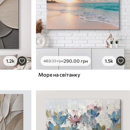
1.2k
290
.00
грн
1.5k
483
.33
грн
Море на світанку