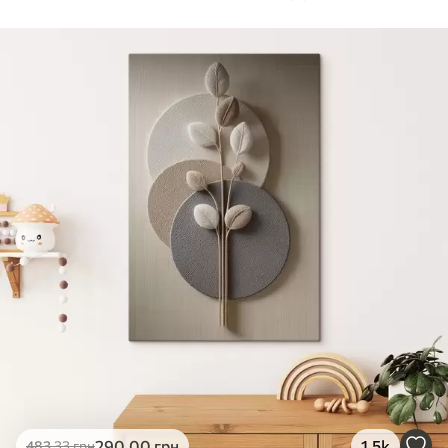
Стандарт
Від
290
.00
грн
✓
Яскраві, насичені кольори
✓
Стійкість до вицвітання
✓
Безпечне чорнило без запаху
✗
Поверхня з текстурою полотна
✗
Екологічний матеріал
Преміум
Від
363
.00
грн
✓
Яскраві, насичені кольори
✓
Стійкість до вицвітання
✓
Безпечне чорнило без запаху
✓
Поверхня з текстурою полотна
✗
Екологічний матеріал
Еко-Преміум
290
.00
грн
1.5k
483
.33
грн