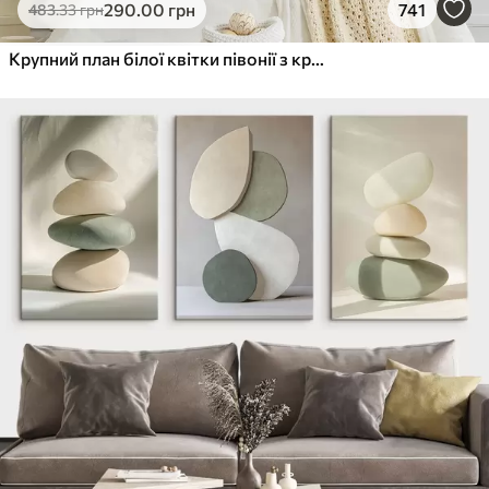
290
.00
грн
741
483
.33
грн
Крупний план білої квітки півонії з крапельками води на пелюстках на розмитому фоні