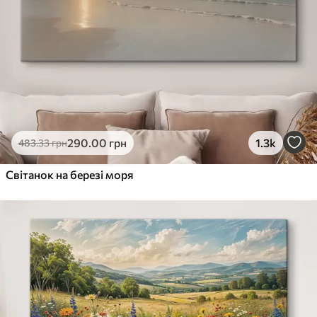
290
.00
грн
1.3k
483
.33
грн
Світанок на березі моря