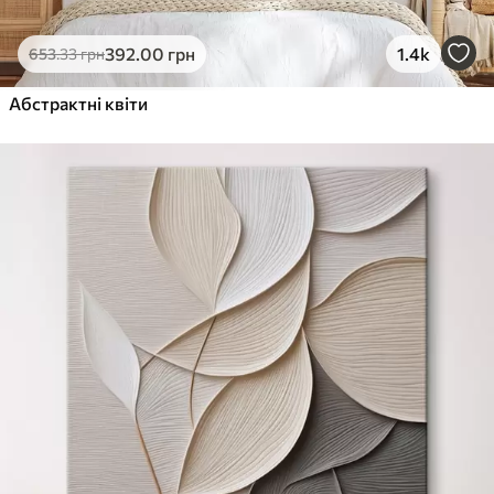
392
.00
грн
1.4k
653
.33
грн
Абстрактні квіти