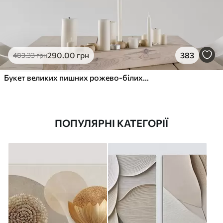
290
.00
грн
383
483
.33
грн
Букет великих пишних рожево-білих квітів півонії із зеленим листям на м’якому розмитому фоні
ПОПУЛЯРНІ КАТЕГОРІЇ