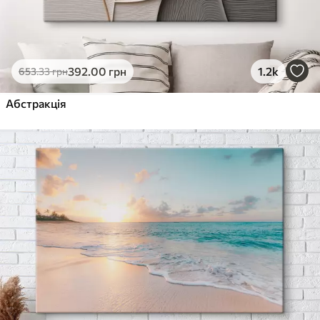
392
.00
грн
1.2k
653
.33
грн
Абстракція