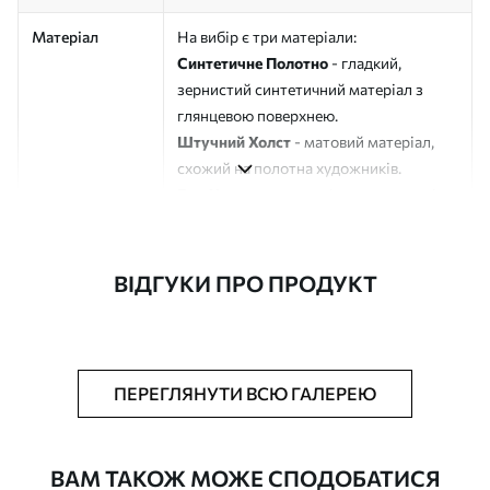
Матеріал
На вибір є три матеріали:
Синтетичне Полотно
- гладкий,
зернистий синтетичний матеріал з
глянцевою поверхнею.
Штучний Холст
- матовий матеріал,
схожий на полотна художників.
Еко-Холст
- високоякісне полотно зі
100% бавовни.
Автор
ART-HOLST
ВІДГУКИ ПРО ПРОДУКТ
Номер артикулу
s43227
Додатково
Можна додати лакове покриття.
ПЕРЕГЛЯНУТИ ВСЮ ГАЛЕРЕЮ
Доступні матеріали
ВАМ ТАКОЖ МОЖЕ СПОДОБАТИСЯ