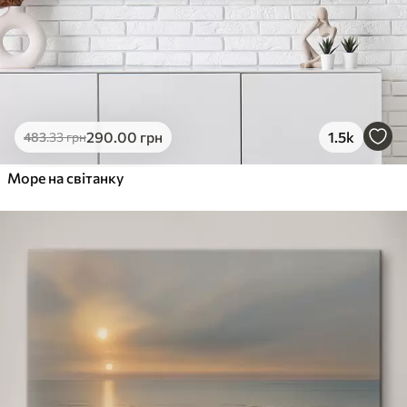
290
.00
грн
1.5k
483
.33
грн
Море на світанку