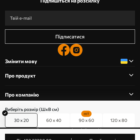
Підпишіться на розсилку
Підписатися
Змінити мову
Про продукт
Про компанію
Виберіть розмір (ШхВ см)
HIT
30 x 20
60 x 40
90 x 60
120 x 80
0800357223
Редагування дозволів на файли cookie
© 2011-2026 Art-holst. Усі права захищені. Власник: