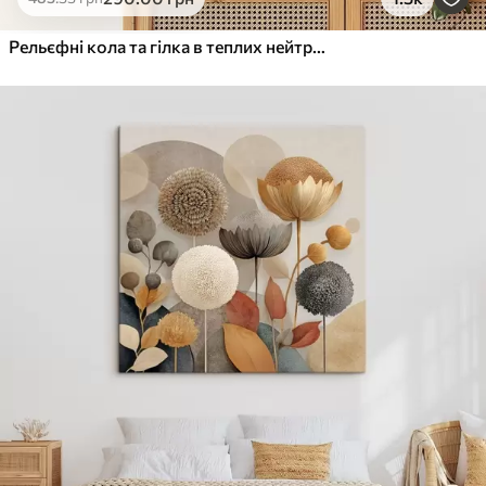
Від
455
.00
грн
✓
Яскраві, насичені кольори
Рельєфні кола та гілка в теплих нейтральних тонах
✓
Стійкість до вицвітання
✓
Безпечне чорнило без запаху
✓
Поверхня з текстурою полотна
✓
Екологічний матеріал