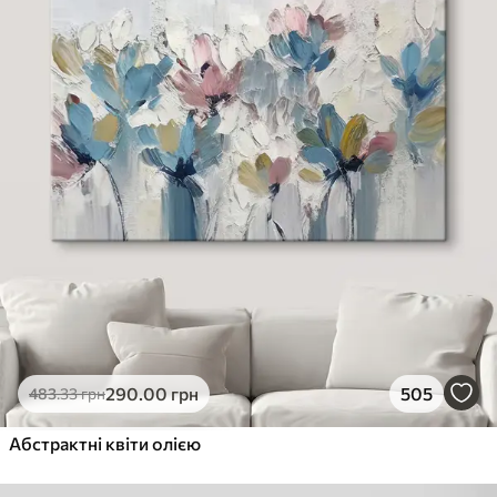
290
.00
грн
505
483
.33
грн
Абстрактні квіти олією