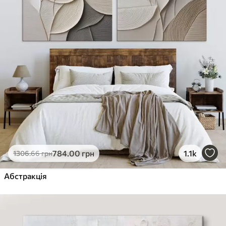
784
.00
грн
1.1k
1306
.66
грн
Абстракція