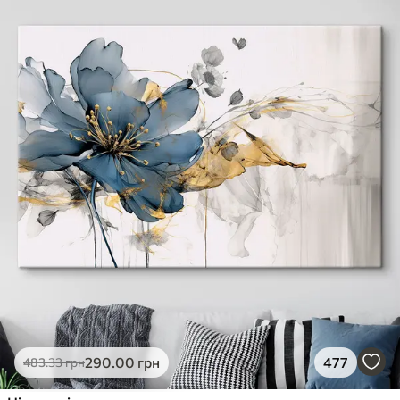
290
.00
грн
477
483
.33
грн