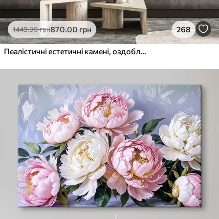
870
.00
грн
268
1449
.99
грн
Пеалістичні естетичні камені, оздоблення будинку, природне освітлення