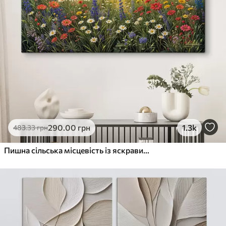
290
.00
грн
1.3k
483
.33
грн
Пишна сільська місцевість із яскравим лугом диких квітів, наповненим різнокольоровими квітами під хмарним небом