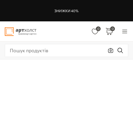
ЗНИЖКИ 40%
0
0