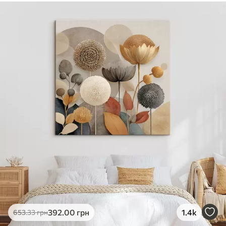
✓
Безпечне чорнило без запаху
✓
Поверхня з текстурою полотна
✓
Екологічний матеріал
392
.00
грн
1.4k
653
.33
грн