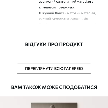
зернистий синтетичний матеріал з
глянцевою поверхнею.
Штучний Холст
- матовий матеріал,
схожий на полотна художників.
Еко-Холст
- високоякісне полотно зі
100% бавовни.
Автор
ART-HOLST
ВІДГУКИ ПРО ПРОДУКТ
Номер артикулу
m00609
Додатково
Можна додати лакове покриття.
ПЕРЕГЛЯНУТИ ВСЮ ГАЛЕРЕЮ
Доступні матеріали
ВАМ ТАКОЖ МОЖЕ СПОДОБАТИСЯ
Стандарт
Від
580
.00
грн
✓
Яскраві, насичені кольори