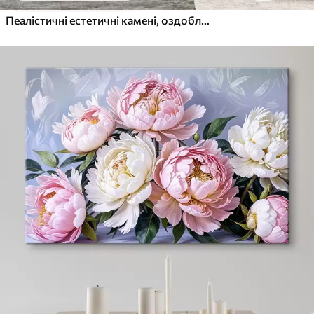
Пеалістичні естетичні камені, оздоблення будинку, природне освітлення