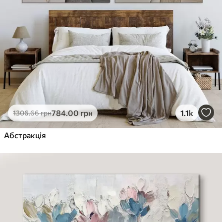
784
.00
грн
1.1k
1306
.66
грн
Абстракція