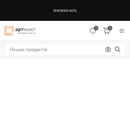
ЗНИЖКИ 40%
0
0