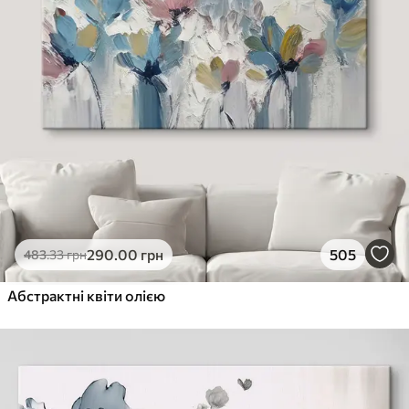
290
.00
грн
505
483
.33
грн
Абстрактні квіти олією