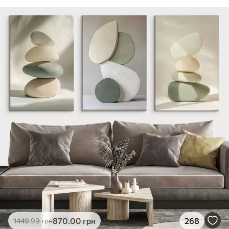
870
.00
грн
268
1449
.99
грн