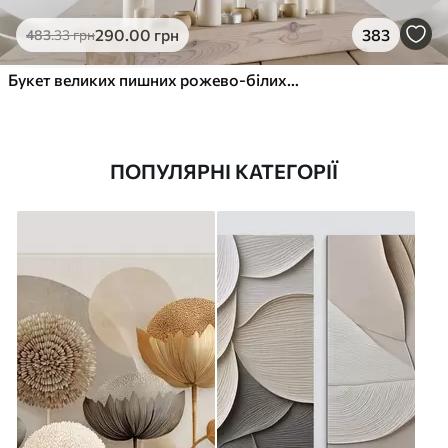
290
.00
грн
383
483
.33
грн
Букет великих пишних рожево-білих квітів півонії із зеленим листям на м’якому розмитому фоні
ПОПУЛЯРНІ КАТЕГОРІЇ