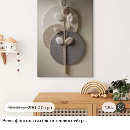
✓
Стійкість до вицвітання
✓
Безпечне чорнило без запаху
✗
Поверхня з текстурою полотна
✗
Екологічний матеріал
Преміум
Від
726
.00
грн
✓
Яскраві, насичені кольори
✓
Стійкість до вицвітання
✓
Безпечне чорнило без запаху
✓
Поверхня з текстурою полотна
✗
Екологічний матеріал
Еко-Преміум
290
.00
грн
1.5k
483
.33
грн
Від
910
.00
грн
✓
Яскраві, насичені кольори
Рельєфні кола та гілка в теплих нейтральних тонах
✓
Стійкість до вицвітання