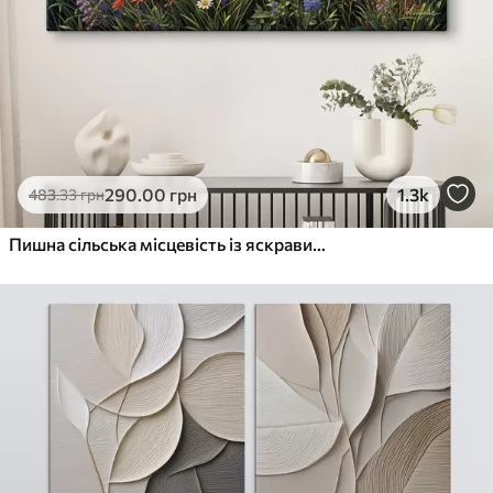
290
.00
грн
1.3k
483
.33
грн
Пишна сільська місцевість із яскравим лугом диких квітів, наповненим різнокольоровими квітами під хмарним небом