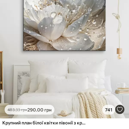
290
.00
грн
741
483
.33
грн
Крупний план білої квітки півонії з крапельками води на пелюстках на розмитому фоні