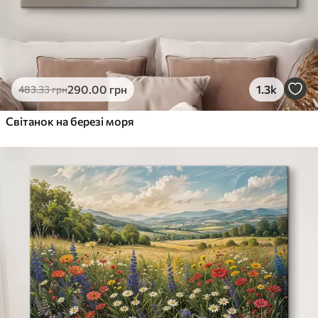
290
.00
грн
1.3k
483
.33
грн
Світанок на березі моря