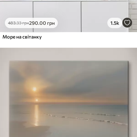
290
.00
грн
1.5k
483
.33
грн
Море на світанку