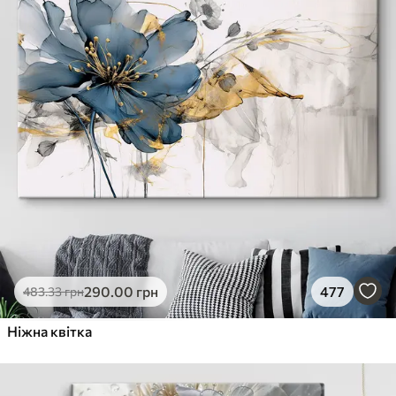
290
.00
грн
477
483
.33
грн
Ніжна квітка