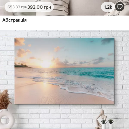
392
.00
грн
1.2k
653
.33
грн
Абстракція