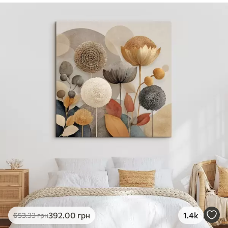
✓
Безпечне чорнило без запаху
✓
Поверхня з текстурою полотна
✓
Екологічний матеріал
392
.00
грн
1.4k
653
.33
грн