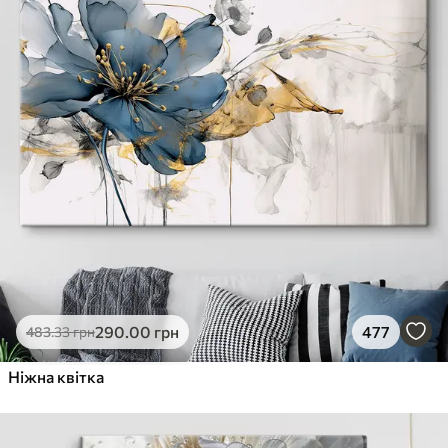
290
.00
грн
477
483
.33
грн
Ніжна квітка