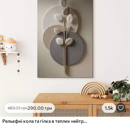
✓
Стійкість до вицвітання
✓
Безпечне чорнило без запаху
✗
Поверхня з текстурою полотна
✗
Екологічний матеріал
Преміум
Від
490
.00
грн
✓
Яскраві, насичені кольори
✓
Стійкість до вицвітання
✓
Безпечне чорнило без запаху
✓
Поверхня з текстурою полотна
✗
Екологічний матеріал
Еко-Преміум
290
.00
грн
1.5k
483
.33
грн
Від
615
.00
грн
✓
Яскраві, насичені кольори
Рельєфні кола та гілка в теплих нейтральних тонах
✓
Стійкість до вицвітання