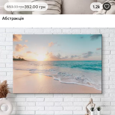
392
.00
грн
1.2k
653
.33
грн
Абстракція