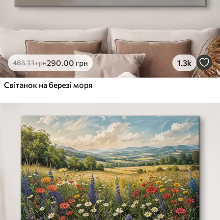
290
.00
грн
1.3k
483
.33
грн
Світанок на березі моря