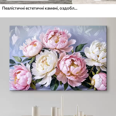
Пеалістичні естетичні камені, оздоблення будинку, природне освітлення