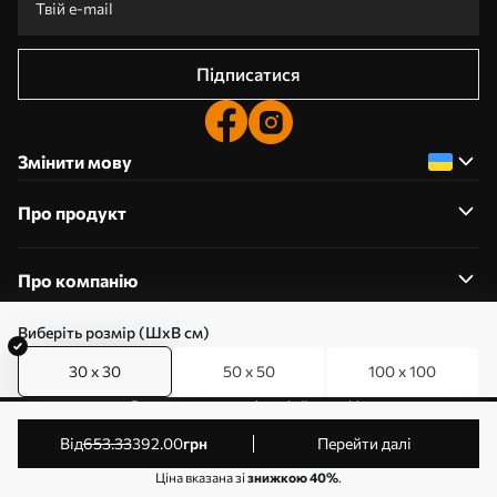
Підписатися
Змінити мову
Про продукт
Про компанію
Виберіть розмір (ШхВ см)
30 x 30
50 x 50
100 x 100
0800357223
Редагування дозволів на файли cookie
© 2011-2026 Art-holst. Усі права захищені. Власник:
від
653
.33
392
.00
грн
Перейти далі
ТОВ “КЛЄВЄР”. Код ЄДРПОУ: 31780602.
Ціна вказана зі
знижкою 40%
.