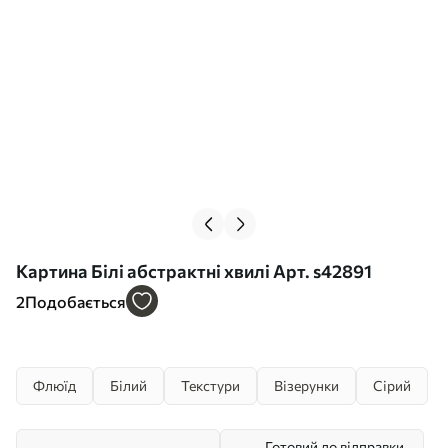
Картина Білі абстрактні хвилі Арт. s42891
2
Подобається
Флюїд
Білий
Текстури
Візерунки
Сірий
Готовий до відправки