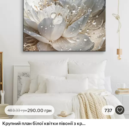
290
.00
грн
737
483
.33
грн
Крупний план білої квітки півонії з крапельками води на пелюстках на розмитому фоні