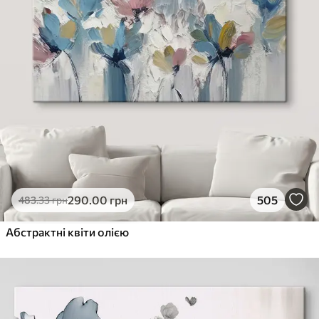
290
.00
грн
505
483
.33
грн
Абстрактні квіти олією