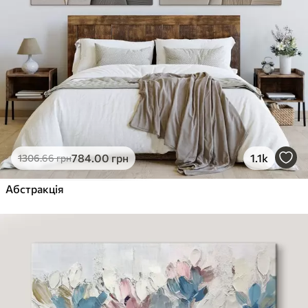
784
.00
грн
1.1k
1306
.66
грн
Абстракція