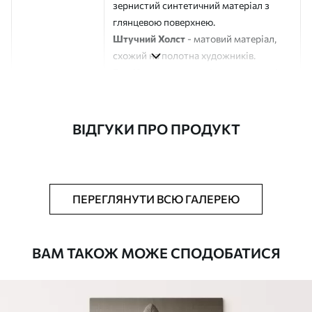
зернистий синтетичний матеріал з
глянцевою поверхнею.
Штучний Холст
- матовий матеріал,
схожий на полотна художників.
Еко-Холст
- високоякісне полотно зі
100% бавовни.
Автор
ART-HOLST
ВІДГУКИ ПРО ПРОДУКТ
Номер артикулу
s42891
Додатково
Можна додати лакове покриття.
ПЕРЕГЛЯНУТИ ВСЮ ГАЛЕРЕЮ
Доступні матеріали
ВАМ ТАКОЖ МОЖЕ СПОДОБАТИСЯ
Стандарт
Від
392
.00
грн
✓
Яскраві, насичені кольори