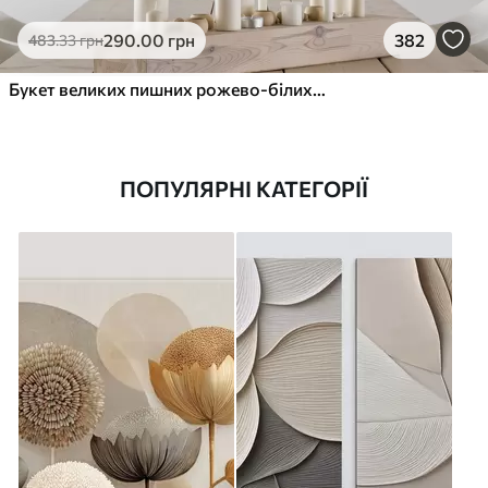
290
.00
грн
382
483
.33
грн
Букет великих пишних рожево-білих квітів півонії із зеленим листям на м’якому розмитому фоні
ПОПУЛЯРНІ КАТЕГОРІЇ