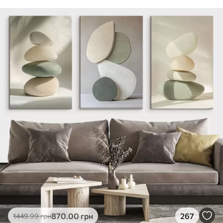
870
.00
грн
267
1449
.99
грн