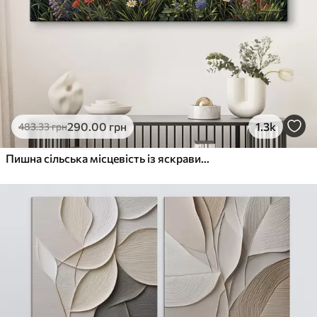
290
.00
грн
1.3k
483
.33
грн
Пишна сільська місцевість із яскравим лугом диких квітів, наповненим різнокольоровими квітами під хмарним небом