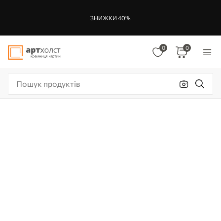
ЗНИЖКИ 40%
0
0