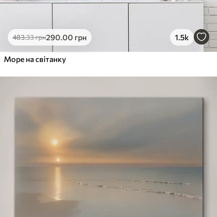
290
.00
грн
1.5k
483
.33
грн
Море на світанку