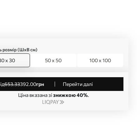
ь розмір (ШхВ см)
30 x 30
50 x 50
100 x 100
від
653
.33
392
.00
грн
Перейти далі
Ціна вказана зі
знижкою 40%
.