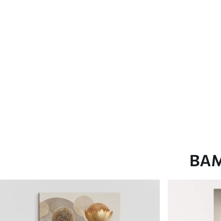
глянцевою поверхнею.
Штучний Холст
- матовий
Еко-Холст
- високоякісне
Автор
ART-HOLST
Номер артикулу
s42814
Додатково
Можна додати лакове пок
Доступні матеріали
ВА
Стандарт
Преміум
Від
392
.00
грн
Від
490
.00
грн
✓
✓
Яскраві, насичені кольори
Яскраві, насичені ко
✓
✓
Стійкість до вицвітання
Стійкість до вицвіта
✓
✓
Безпечне чорнило без запаху
Безпечне чорнило бе