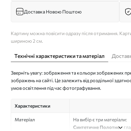
Доставка Новою Поштою
Картину можна повісити одразу після отримання. Карти
шириною 2 см.
Технічні характеристики та матеріал
Доставк
Зверніть увагу: зображення та кольори зображених пре
зображень на сайті. Це залежить від роздільної здатно
умов освітлення під час фотографування.
Характеристики
Матеріал
На вибір є три матеріали:
Синтетичне Полотно
- гл