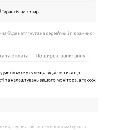
Гарантія на товар
на буде натягнута на дерев'яний підрамник
а та оплата
Поширені запитання
дметів можуть дещо відрізнятися від
сті та налаштувань вашого монітора, а також
адкий, зернистий синтетичний матеріал з