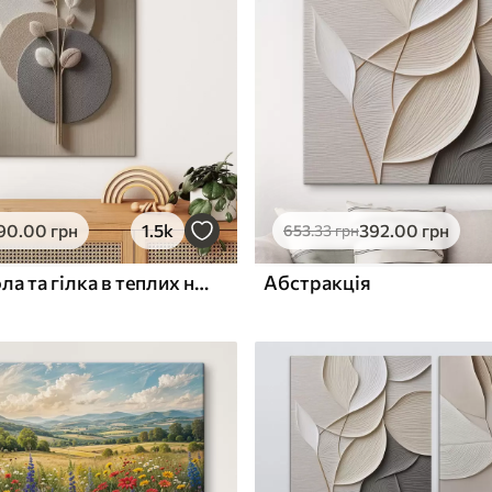
ю
Поверхня з текстурою
✓
полотна
✓
л
Екологічний матеріал
90
.00
грн
1.5k
392
.00
грн
653
.33
грн
Рельєфні кола та гілка в теплих нейтральних тонах
Абстракція