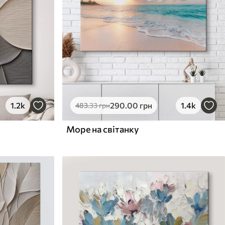
1.2k
290
.00
грн
1.4k
483
.33
грн
Море на світанку