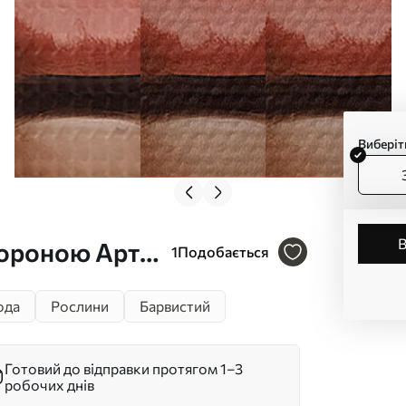
Виберіт
короною Арт.
1
Подобається
ода
Рослини
Барвистий
Готовий до відправки протягом 1–3
робочих днів