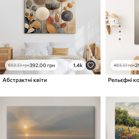
Поверхня з текстурою
Поверхня з текстуро
✗
✓
полотна
полотна
✗
✗
Екологічний матеріал
Екологічний матеріа
392
.00
грн
1.4k
2
653
.33
грн
483
.33
грн
Абстрактні квіти