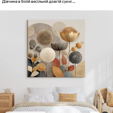
✓
Яскраві, насичені кольори
Дівчина в білій весільній довгій сукні стоїть біля вікна серед вогню, малюючи ручною роботою
✓
Стійкість до вицвітання
✓
Безпечне чорнило без запаху
✓
Поверхня з текстурою полотна
✓
Екологічний матеріал