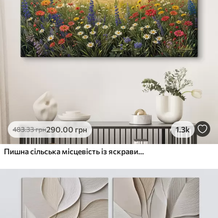
290
.00
грн
1.3k
483
.33
грн
Пишна сільська місцевість із яскравим лугом диких квітів, наповненим різнокольоровими квітами під хмарним небом