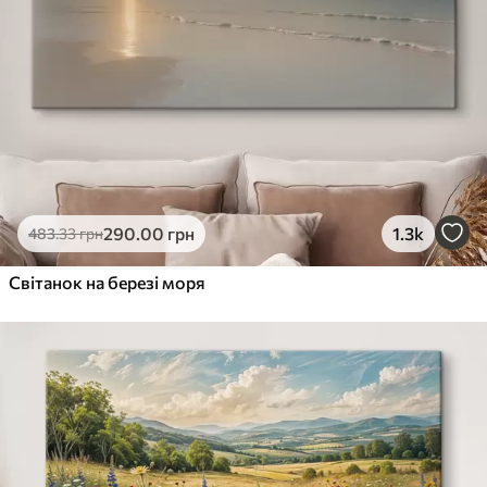
290
.00
грн
1.3k
483
.33
грн
Світанок на березі моря