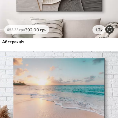
392
.00
грн
1.2k
653
.33
грн
Абстракція