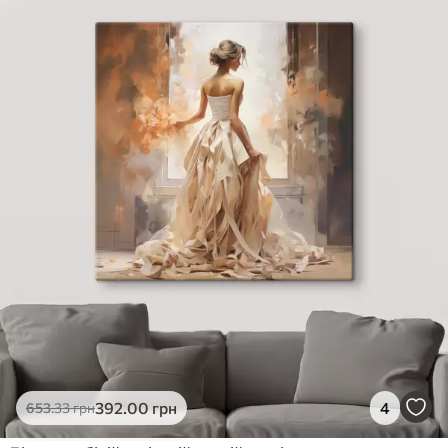
✓
Яскраві, насичені кольори
✓
Стійкість до вицвітання
✓
Безпечне чорнило без запаху
✗
Поверхня з текстурою полотна
✗
Екологічний матеріал
Преміум
Від
363
.00
грн
✓
Яскраві, насичені кольори
✓
Стійкість до вицвітання
✓
Безпечне чорнило без запаху
✓
Поверхня з текстурою полотна
✗
Екологічний матеріал
Еко-Преміум
392
.00
грн
4
653
.33
грн
Від
455
.00
грн