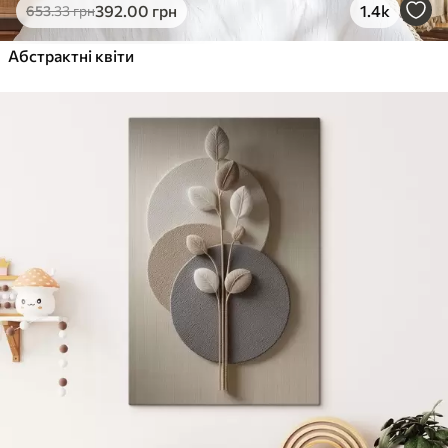
392
.00
грн
1.4k
653
.33
грн
Абстрактні квіти