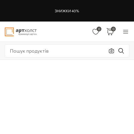
ЗНИЖКИ 40%
0
0