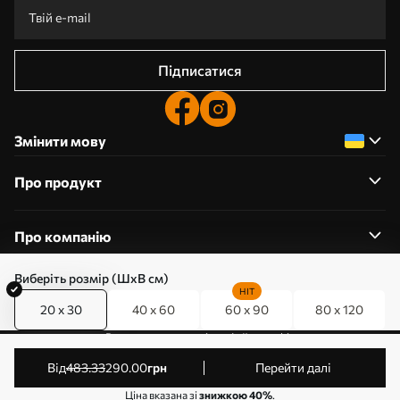
Підписатися
Змінити мову
Про продукт
Про компанію
Виберіть розмір (ШхВ см)
HIT
20 x 30
40 x 60
60 x 90
80 x 120
0800357223
Редагування дозволів на файли cookie
© 2011-2026 Art-holst. Усі права захищені. Власник:
від
483
.33
290
.00
грн
Перейти далі
ТОВ “КЛЄВЄР”. Код ЄДРПОУ: 31780602.
Ціна вказана зі
знижкою 40%
.