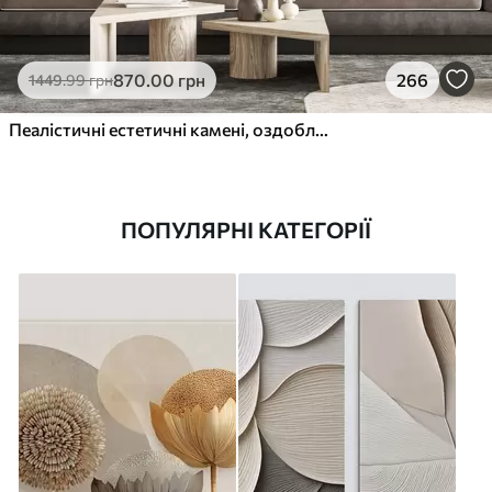
870
.00
грн
266
1449
.99
грн
Пеалістичні естетичні камені, оздоблення будинку, природне освітлення
ПОПУЛЯРНІ КАТЕГОРІЇ