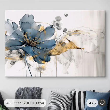
290
.00
грн
475
483
.33
грн