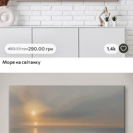
290
.00
грн
1.4k
483
.33
грн
Море на світанку