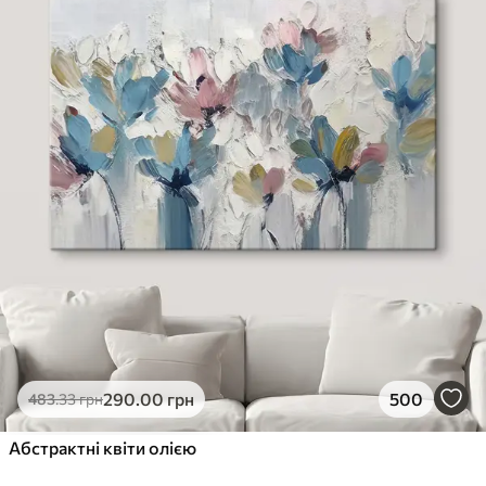
290
.00
грн
500
483
.33
грн
Абстрактні квіти олією