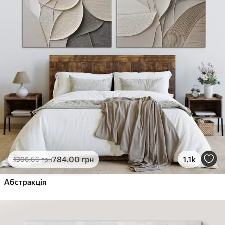
784
.00
грн
1.1k
1306
.66
грн
Абстракція