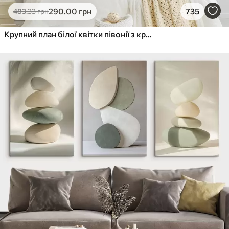
290
.00
грн
735
483
.33
грн
Крупний план білої квітки півонії з крапельками води на пелюстках на розмитому фоні