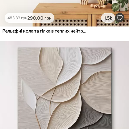
290
.00
грн
1.5k
483
.33
грн
Рельєфні кола та гілка в теплих нейтральних тонах