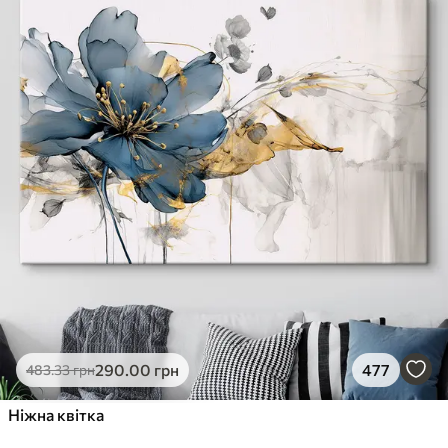
290
.00
грн
477
483
.33
грн
Ніжна квітка