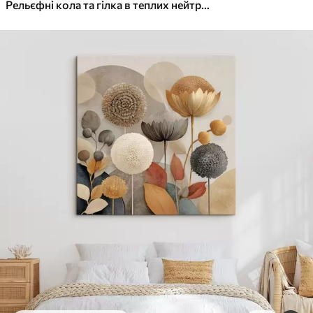
✓
Яскраві, насичені кольори
Рельєфні кола та гілка в теплих нейтральних тонах
✓
Стійкість до вицвітання
✓
Безпечне чорнило без запаху
✓
Поверхня з текстурою полотна
✓
Екологічний матеріал