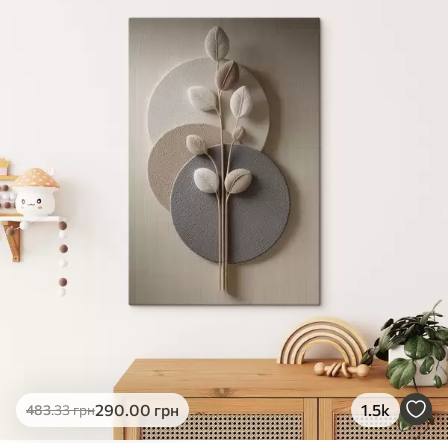
✓
Яскраві, насичені кольори
✓
Стійкість до вицвітання
✓
Безпечне чорнило без запаху
✗
Поверхня з текстурою полотна
✗
Екологічний матеріал
Преміум
Від
363
.00
грн
✓
Яскраві, насичені кольори
✓
Стійкість до вицвітання
✓
Безпечне чорнило без запаху
✓
Поверхня з текстурою полотна
✗
Екологічний матеріал
Еко-Преміум
290
.00
грн
1.5k
483
.33
грн
Від
455
.00
грн