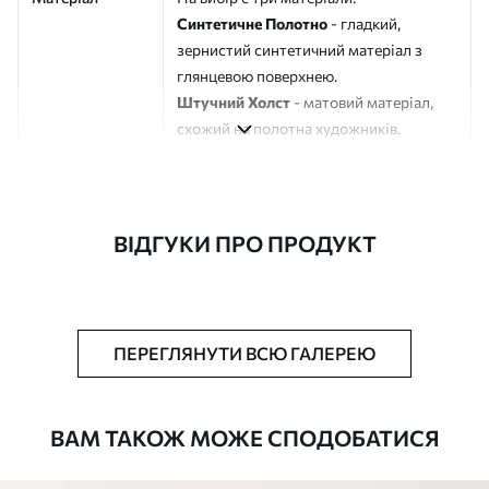
Синтетичне Полотно
- гладкий,
зернистий синтетичний матеріал з
глянцевою поверхнею.
Штучний Холст
- матовий матеріал,
схожий на полотна художників.
Еко-Холст
- високоякісне полотно зі
100% бавовни.
Автор
ART-HOLST
ВІДГУКИ ПРО ПРОДУКТ
Номер артикулу
s41957
Додатково
Можна додати лакове покриття.
ПЕРЕГЛЯНУТИ ВСЮ ГАЛЕРЕЮ
Доступні матеріали
ВАМ ТАКОЖ МОЖЕ СПОДОБАТИСЯ
Стандарт
Від
290
.00
грн