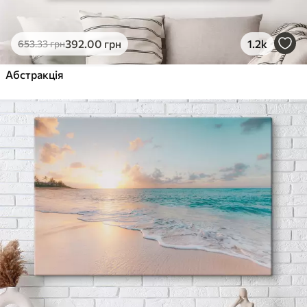
392
.00
грн
1.2k
653
.33
грн
Абстракція