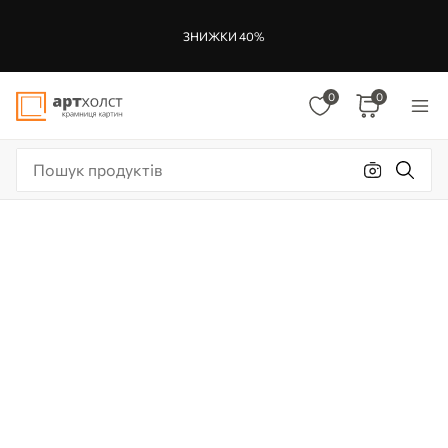
ЗНИЖКИ 40%
0
0