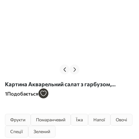
Картина Акварельний салат з гарбузом,
апельсинами та авокадо Арт. s41957
1
Подобається
Фрукти
Помаранчевий
Їжа
Напої
Овочі
Спеції
Зелений