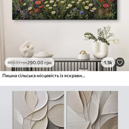
290
.00
грн
1.3k
483
.33
грн
Пишна сільська місцевість із яскравим лугом диких квітів, наповненим різнокольоровими квітами під хмарним небом