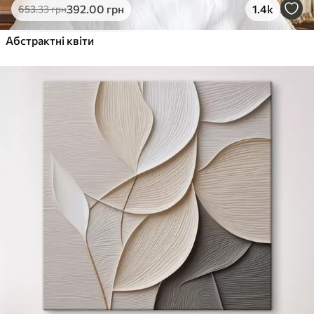
392
.00
грн
1.4k
653
.33
грн
Абстрактні квіти