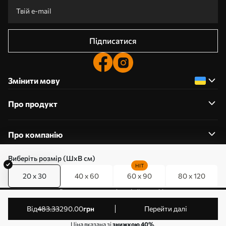
Підписатися
Змінити мову
Про продукт
Про компанію
Виберіть розмір (ШхВ см)
HIT
20 x 30
40 x 60
60 x 90
80 x 120
0800357223
Редагування дозволів на файли cookie
© 2011-2026 Art-holst. Усі права захищені. Власник:
від
483
.33
290
.00
грн
Перейти далі
ТОВ “КЛЄВЄР”. Код ЄДРПОУ: 31780602.
Ціна вказана зі
знижкою 40%
.