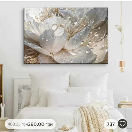
290
.00
грн
737
483
.33
грн