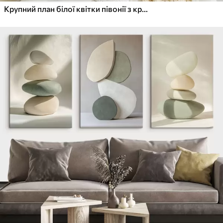
Крупний план білої квітки півонії з крапельками води на пелюстках на розмитому фоні