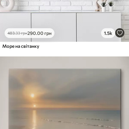
290
.00
грн
1.5k
483
.33
грн
Море на світанку