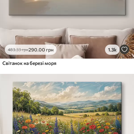
290
.00
грн
1.3k
483
.33
грн
Світанок на березі моря