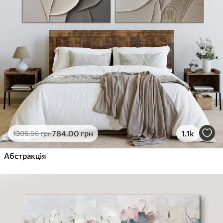
784
.00
грн
1.1k
1306
.66
грн
Абстракція