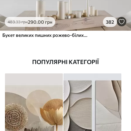
290
.00
грн
382
483
.33
грн
Букет великих пишних рожево-білих квітів півонії із зеленим листям на м’якому розмитому фоні
ПОПУЛЯРНІ КАТЕГОРІЇ