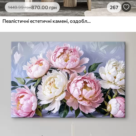
870
.00
грн
267
1449
.99
грн
Пеалістичні естетичні камені, оздоблення будинку, природне освітлення