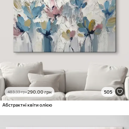
290
.00
грн
505
483
.33
грн
Абстрактні квіти олією