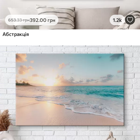
392
.00
грн
1.2k
653
.33
грн
Абстракція