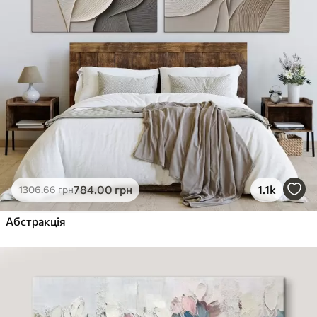
784
.00
грн
1.1k
1306
.66
грн
Абстракція