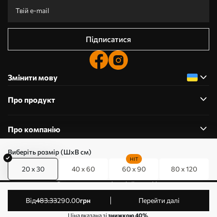
Підписатися
Змінити мову
Про продукт
Про компанію
Виберіть розмір (ШхВ см)
HIT
20 x 30
40 x 60
60 x 90
80 x 120
0800357223
Редагування дозволів на файли cookie
© 2011-2026 Art-holst. Усі права захищені. Власник:
від
483
.33
290
.00
грн
Перейти далі
ТОВ “КЛЄВЄР”. Код ЄДРПОУ: 31780602.
Ціна вказана зі
знижкою 40%
.