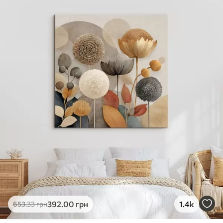
✓
Яскраві, насичені кольори
✓
Стійкість до вицвітання
✓
Безпечне чорнило без запаху
✗
Поверхня з текстурою полотна
✗
Екологічний матеріал
Преміум
Від
363
.00
грн
✓
Яскраві, насичені кольори
✓
Стійкість до вицвітання
✓
Безпечне чорнило без запаху
✓
Поверхня з текстурою полотна
✗
Екологічний матеріал
Еко-Преміум
392
.00
грн
1.4k
653
.33
грн
Від
455
.00
грн