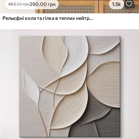
290
.00
грн
1.5k
483
.33
грн
Рельєфні кола та гілка в теплих нейтральних тонах