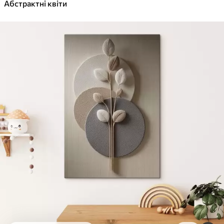
✓
Абстрактні квіти
Яскраві, насичені кольори
✓
Стійкість до вицвітання
✓
Безпечне чорнило без запаху
✓
Поверхня з текстурою полотна
✓
Екологічний матеріал