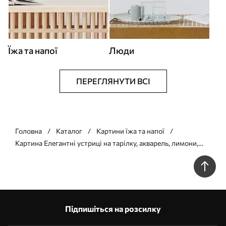
Їжа та напої
Люди
ПЕРЕГЛЯНУТИ ВСІ
Головна
Каталог
Картини їжа та напої
Картина Елегантні устриці на тарілку, акварель, лимони,
природні кольори, середземномор'я Арт. s39711
Підпишіться на розсилку