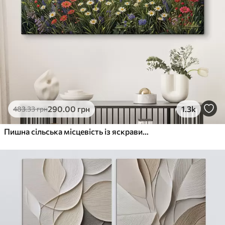
290
.00
грн
1.3k
483
.33
грн
Пишна сільська місцевість із яскравим лугом диких квітів, наповненим різнокольоровими квітами під хмарним небом