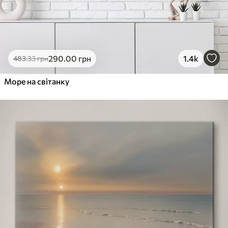
290
.00
грн
1.4k
483
.33
грн
Море на світанку