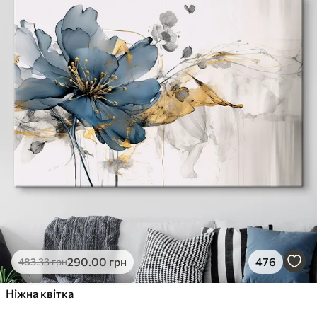
290
.00
грн
476
483
.33
грн
Ніжна квітка