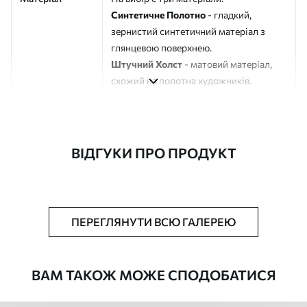
Синтетичне Полотно
- гладкий,
зернистий синтетичний матеріал з
глянцевою поверхнею.
Штучний Холст
- матовий матеріал,
схожий на полотна художників.
Еко-Холст
- високоякісне полотно зі
100% бавовни.
Автор
ART-HOLST
ВІДГУКИ ПРО ПРОДУКТ
Номер артикулу
s39711
Додатково
Можна додати лакове покриття.
ПЕРЕГЛЯНУТИ ВСЮ ГАЛЕРЕЮ
Доступні матеріали
ВАМ ТАКОЖ МОЖЕ СПОДОБАТИСЯ
Стандарт
Від
290
.00
грн