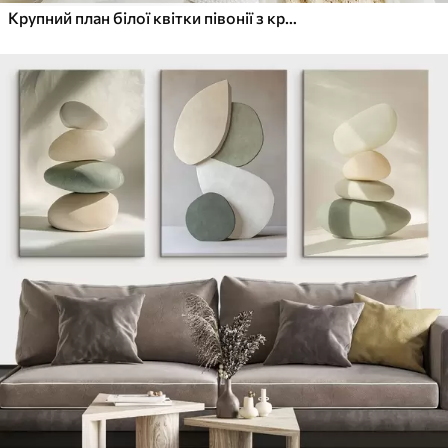
Крупний план білої квітки півонії з крапельками води на пелюстках на розмитому фоні