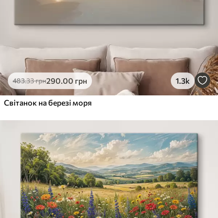
290
.00
грн
1.3k
483
.33
грн
Світанок на березі моря