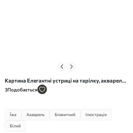
Картина Елегантні устриці на тарілку, акварель,
лимони, природні кольори, середземномор'я
3
Подобається
Арт. s39711
Їжа
Акварель
Блакитний
Ілюстрація
Білий