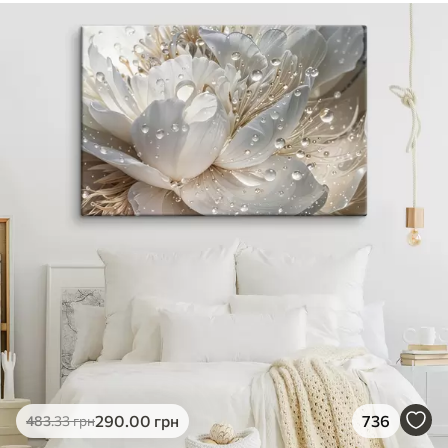
290
.00
грн
736
483
.33
грн