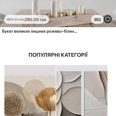
290
.00
грн
382
483
.33
грн
Букет великих пишних рожево-білих квітів півонії із зеленим листям на м’якому розмитому фоні
ПОПУЛЯРНІ КАТЕГОРІЇ