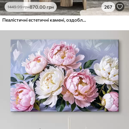
870
.00
грн
267
1449
.99
грн
Пеалістичні естетичні камені, оздоблення будинку, природне освітлення