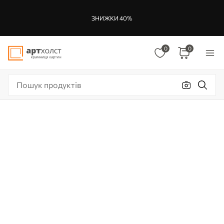
ЗНИЖКИ 40%
0
0