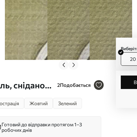
Виберіт
20 
ль, сніданок,
2
Подобається
. s38403
юстрація
Жовтий
Зелений
Готовий до відправки протягом 1–3
робочих днів