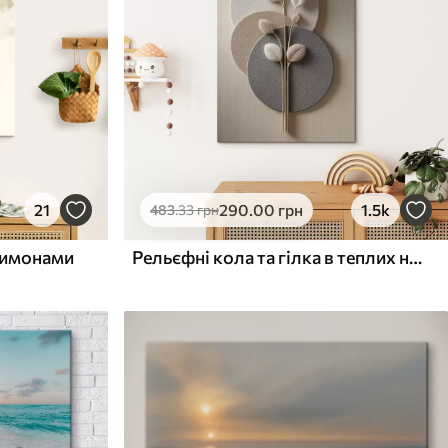
21
290
.00
грн
1.5k
483
.33
грн
 лимонами
Рельєфні кола та гілка в теплих нейтральних тонах