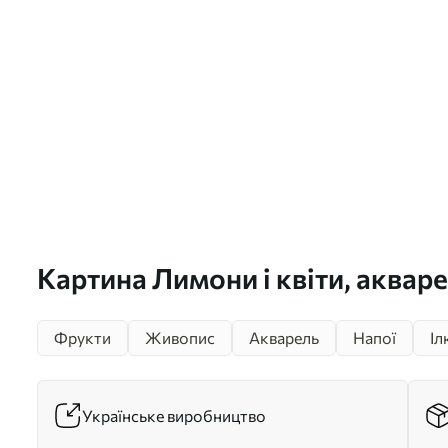
Картина Лимони і квіти, акваре
чашка чаю, богемний стиль Арт
Фрукти
Живопис
Акварель
Напої
Іл
Українське виробництво