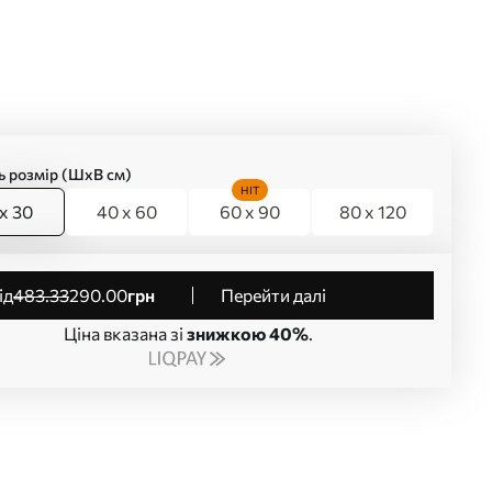
ь розмір (ШхВ см)
HIT
x 30
40 x 60
60 x 90
80 x 120
від
483
.33
290
.00
грн
Перейти далі
Ціна вказана зі
знижкою 40%
.