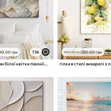
ю
Поверхня з текстурою
✓
полотна
✓
л
Екологічний матеріал
90
.00
грн
736
290
.00
грн
483
.33
грн
Крупний план білої квітки півонії з крапельками води на пелюстках на розмитому фоні
гілка в стилі акварелі з