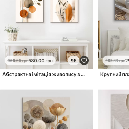
Поверхня з текстурою
Поверхня з текстуро
✗
✓
полотна
полотна
✗
✗
Екологічний матеріал
Екологічний матеріа
580
.00
грн
96
2
966
.66
грн
483
.33
грн
Абстрактна імітація живопису з помаранчевими та сірими колами, листям і гілками, сучасний стиль, ефект акварелі