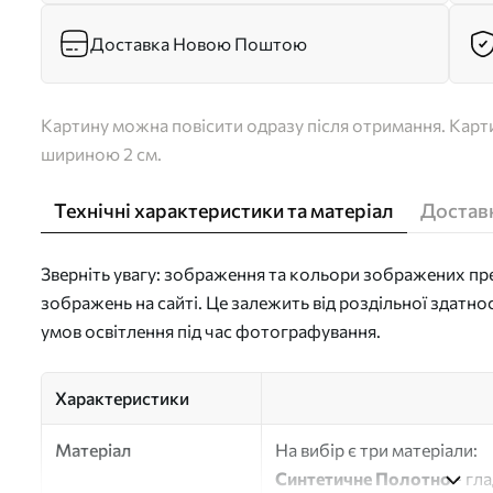
Доставка Новою Поштою
Картину можна повісити одразу після отримання. Карти
шириною 2 см.
Технічні характеристики та матеріал
Доставк
Зверніть увагу: зображення та кольори зображених пре
зображень на сайті. Це залежить від роздільної здатно
умов освітлення під час фотографування.
Характеристики
Матеріал
На вибір є три матеріали:
Синтетичне Полотно
- гл