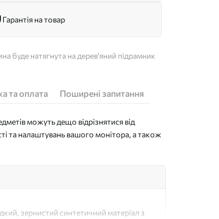
Гарантія на товар
на буде натягнута на дерев'яний підрамник
а та оплата
Поширені запитання
дметів можуть дещо відрізнятися від
сті та налаштувань вашого монітора, а також
адкий, зернистий синтетичний матеріал з