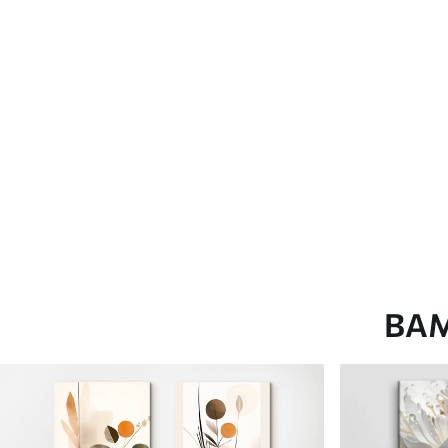
глянцевою поверхнею.
Штучний Холст
- матовий
Еко-Холст
- високоякісне
Автор
ART-HOLST
Номер артикулу
s38403
Додатково
Можна додати лакове пок
Доступні матеріали
ВА
Стандарт
Преміум
Від
290
.00
грн
Від
363
.00
грн
✓
✓
Яскраві, насичені кольори
Яскраві, насичені ко
✓
✓
Стійкість до вицвітання
Стійкість до вицвіта
✓
✓
Безпечне чорнило без запаху
Безпечне чорнило бе