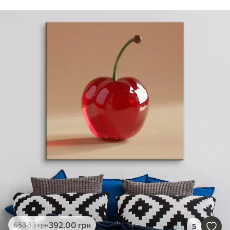
392
.00
грн
653
.33
грн
5