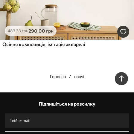
290
.00
грн
483
.33
грн
Осіння композиція, імітація акварелі
Головна
овочі
Наші переваги
Відповіді:
1
Підпишіться на розсилку
Виготовлення за індивідуальними розмірами
Візьми участь у святкових акціях 2025 та отримай знижку
Безкоштовна професійна обробка фотографій
Промокоди зі знижками до замовлення!