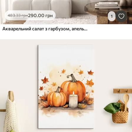
290
.00
грн
483
.33
грн
1
Акварельний салат з гарбузом, апельсинами та авокадо