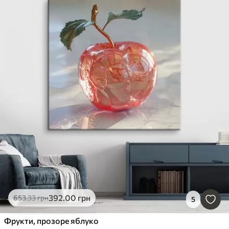
392
.00
грн
653
.33
грн
5
Фрукти, прозоре яблуко