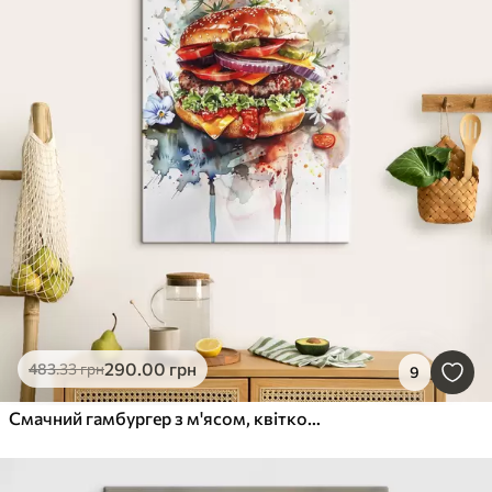
290
.00
грн
483
.33
грн
9
Смачний гамбургер з м'ясом, квітковим, аквареллю, харчовим мистецтвом