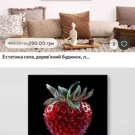
290
.00
грн
483
.33
грн
2
Естетика села, дерев'яний будинок, літня природа, овочі, акварельний стиль