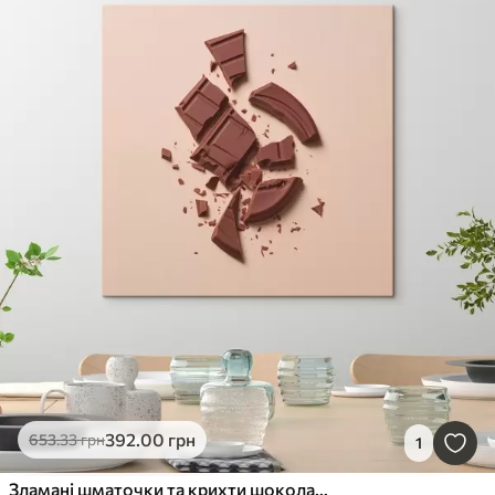
392
.00
грн
653
.33
грн
1
Зламані шматочки та крихти шоколаду різної форми