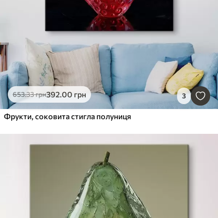
392
.00
грн
653
.33
грн
3
Фрукти, соковита стигла полуниця