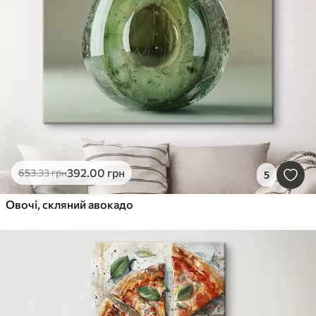
392
.00
грн
653
.33
грн
5
Овочі, скляний авокадо