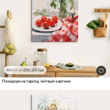
290
.00
грн
483
.33
грн
Помідори на тарілці, імітація картини