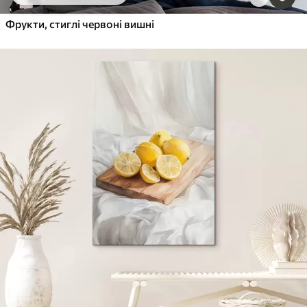
Фрукти, стиглі червоні вишні