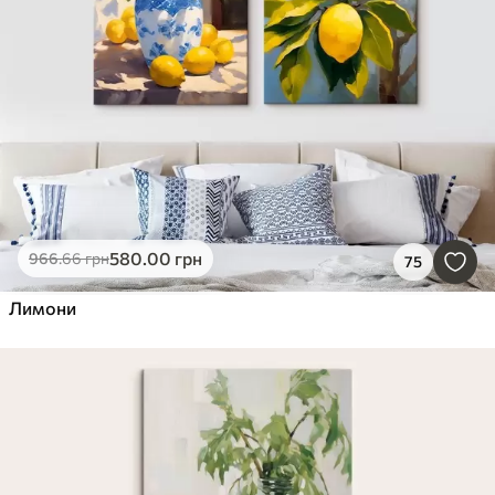
580
.00
грн
966
.66
грн
75
Лимони