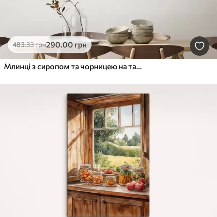
290
.00
грн
483
.33
грн
Млинці з сиропом та чорницею на тарілці