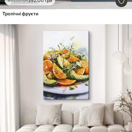
392
.00
грн
653
.33
грн
Тропічні фрукти