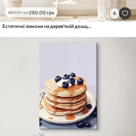
290
.00
грн
483
.33
грн
6
Естетичні лимони на дерев'яній дошці, прикраса будинку, природне освітлення