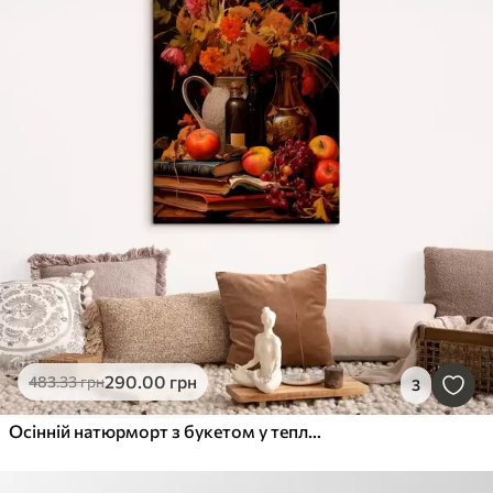
290
.00
грн
483
.33
грн
3
Осінній натюрморт з букетом у теплих помаранчевих і червоних тонах, яблуками, виноградом, книжками та керамічним посудом на темному тлі