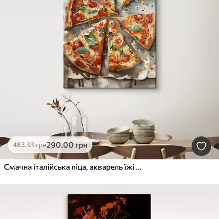
290
.00
грн
483
.33
грн
Смачна італійська піца, акварель їжі мистецтво, Маргарита, помідори