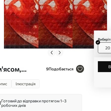
Виберіт
20 
м'ясом,
9
Подобається
им
пис
Ілюстрація
Готовий до відправки протягом 1–3
робочих днів