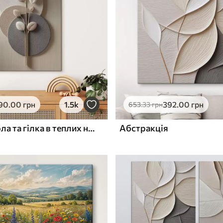
ю
Поверхня з текстурою
✓
полотна
✓
л
Екологічний матеріал
90
.00
грн
1.5k
392
.00
грн
653
.33
грн
Рельєфні кола та гілка в теплих нейтральних тонах
Абстракція