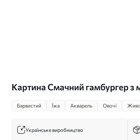
Картина Смачний гамбургер з 
квітковим, аквареллю, харчов
Барвистий
Їжа
Акварель
Овочі
Живо
мистецтвом Арт. s39699
Українське виробництво