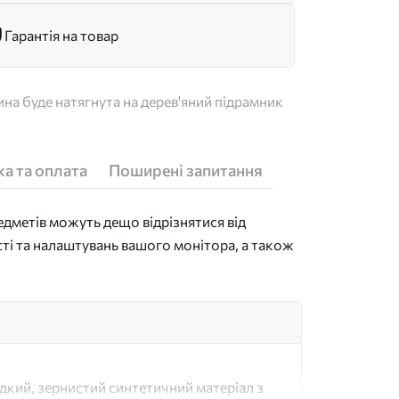
Гарантія на товар
на буде натягнута на дерев'яний підрамник
а та оплата
Поширені запитання
дметів можуть дещо відрізнятися від
сті та налаштувань вашого монітора, а також
адкий, зернистий синтетичний матеріал з