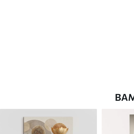
глянцевою поверхнею.
Штучний Холст
- матовий
Еко-Холст
- високоякісне
Автор
ART-HOLST
Номер артикулу
s39699
Додатково
Можна додати лакове пок
Доступні матеріали
ВА
Стандарт
Преміум
Від
290
.00
грн
Від
363
.00
грн
✓
✓
Яскраві, насичені кольори
Яскраві, насичені ко
✓
✓
Стійкість до вицвітання
Стійкість до вицвіта
✓
✓
Безпечне чорнило без запаху
Безпечне чорнило бе