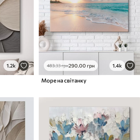
1.2k
290
.00
грн
1.4k
483
.33
грн
Море на світанку