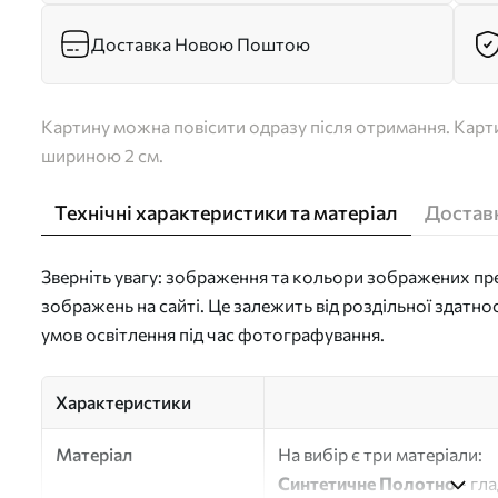
Доставка Новою Поштою
Картину можна повісити одразу після отримання. Карти
шириною 2 см.
Технічні характеристики та матеріал
Доставк
Зверніть увагу: зображення та кольори зображених пре
зображень на сайті. Це залежить від роздільної здатно
умов освітлення під час фотографування.
Характеристики
Матеріал
На вибір є три матеріали:
Синтетичне Полотно
- гл