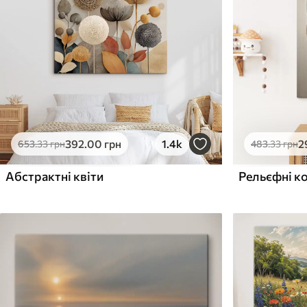
Поверхня з текстурою
Поверхня з текстуро
✗
✓
полотна
полотна
✗
✗
Екологічний матеріал
Екологічний матеріа
392
.00
грн
1.4k
2
653
.33
грн
483
.33
грн
Абстрактні квіти