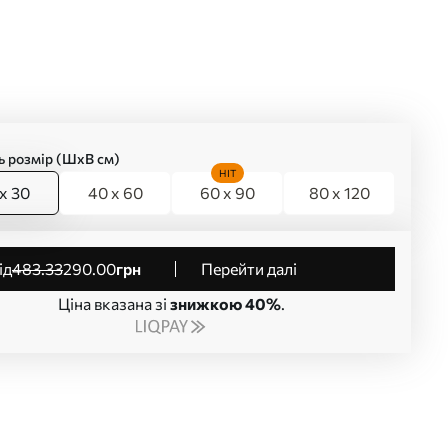
ь розмір (ШхВ см)
HIT
x 30
40 x 60
60 x 90
80 x 120
від
483
.33
290
.00
грн
Перейти далі
Ціна вказана зі
знижкою 40%
.