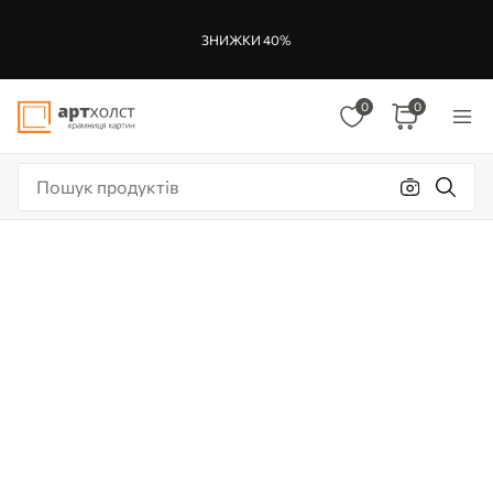
ЗНИЖКИ 40%
0
0