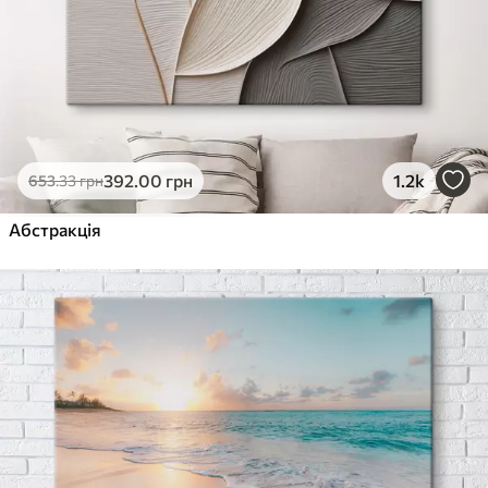
392
.00
грн
1.2k
653
.33
грн
Абстракція