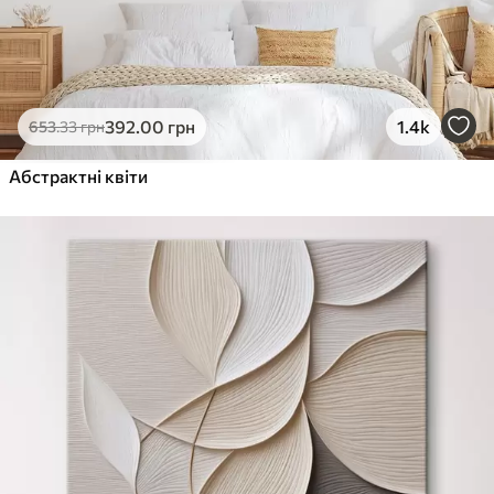
392
.00
грн
1.4k
653
.33
грн
Абстрактні квіти