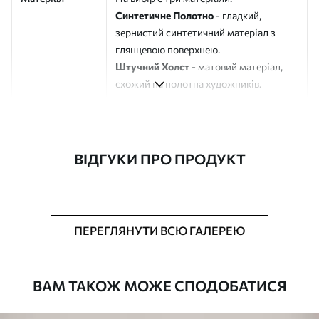
Синтетичне Полотно
- гладкий,
зернистий синтетичний матеріал з
глянцевою поверхнею.
Штучний Холст
- матовий матеріал,
схожий на полотна художників.
Еко-Холст
- високоякісне полотно зі
100% бавовни.
Автор
ART-HOLST
ВІДГУКИ ПРО ПРОДУКТ
Номер артикулу
s41740
Додатково
Можна додати лакове покриття.
ПЕРЕГЛЯНУТИ ВСЮ ГАЛЕРЕЮ
Доступні матеріали
ВАМ ТАКОЖ МОЖЕ СПОДОБАТИСЯ
Стандарт
Від
290
.00
грн