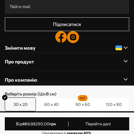
Підписатися
Змінити мову
Про продукт
Про компанію
Виберіть розмір (ШхВ см)
HIT
30 x 20
60 x 40
90 x 60
120 x 80
0800357223
Редагування дозволів на файли cookie
© 2011-2026 Art-holst. Усі права захищені. Власник:
від
483
.33
290
.00
грн
Перейти далі
ТОВ “КЛЄВЄР”. Код ЄДРПОУ: 31780602.
Ціна вказана зі
знижкою 40%
.