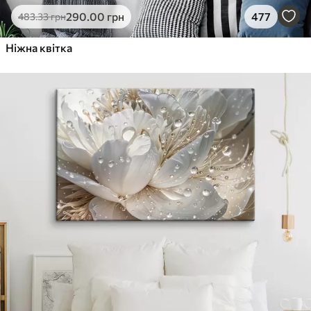
290
.00
грн
477
483
.33
грн
Ніжна квітка