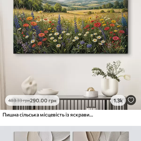
290
.00
грн
1.3k
483
.33
грн
Пишна сільська місцевість із яскравим лугом диких квітів, наповненим різнокольоровими квітами під хмарним небом