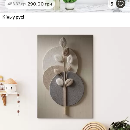
290
.00
грн
5
483
.33
грн
Кінь у русі