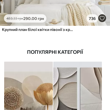
290
.00
грн
736
483
.33
грн
Крупний план білої квітки півонії з крапельками води на пелюстках на розмитому фоні
ПОПУЛЯРНІ КАТЕГОРІЇ