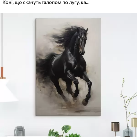
✓
Яскраві, насичені кольори
Коні, що скачуть галопом по лугу, картина маслом
✓
Стійкість до вицвітання
✓
Безпечне чорнило без запаху
✓
Поверхня з текстурою полотна
✓
Екологічний матеріал