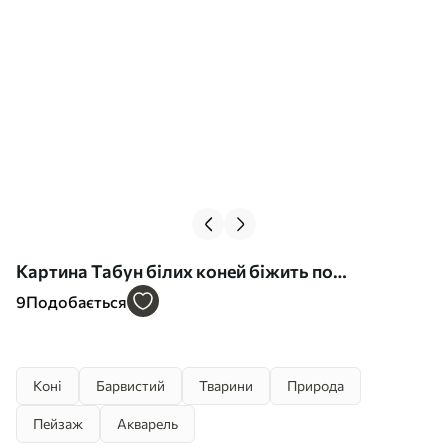
Картина Табун білих коней біжить по
мілководдю, на тлі помаранчевого неба Арт.
9
Подобається
s41740
Коні
Барвистий
Тварини
Природа
Пейзаж
Акварель