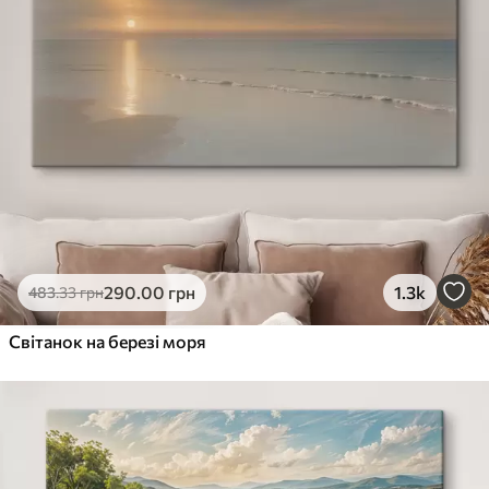
290
.00
грн
1.3k
483
.33
грн
Світанок на березі моря