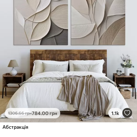
784
.00
грн
1.1k
1306
.66
грн
Абстракція