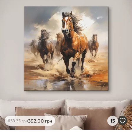
✓
Яскраві, насичені кольори
✓
Стійкість до вицвітання
✓
Безпечне чорнило без запаху
✗
Поверхня з текстурою полотна
✗
Екологічний матеріал
Преміум
Від
363
.00
грн
✓
Яскраві, насичені кольори
✓
Стійкість до вицвітання
✓
Безпечне чорнило без запаху
✓
Поверхня з текстурою полотна
✗
Екологічний матеріал
Еко-Преміум
392
.00
грн
15
653
.33
грн
Від
455
.00
грн