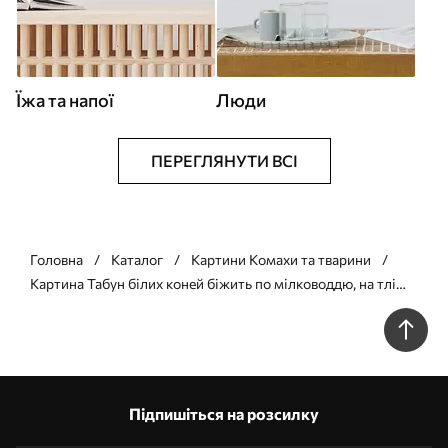
Їжа та напої
Люди
ПЕРЕГЛЯНУТИ ВСІ
Головна
Каталог
Картини Комахи та тварини
Картина Табун білих коней біжить по мілководдю, на тлі
помаранчевого неба Арт. s41740
Підпишіться на розсилку