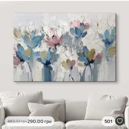
290
.00
грн
501
483
.33
грн