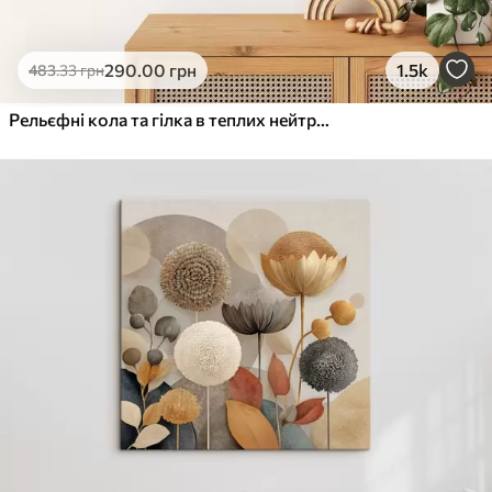
290
.00
грн
1.5k
483
.33
грн
Рельєфні кола та гілка в теплих нейтральних тонах