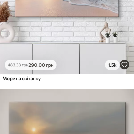
290
.00
грн
1.5k
483
.33
грн
Море на світанку