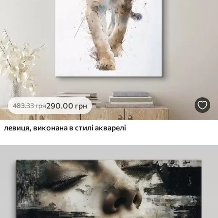
290
.00
грн
483
.33
грн
левиця, виконана в стилі акварелі