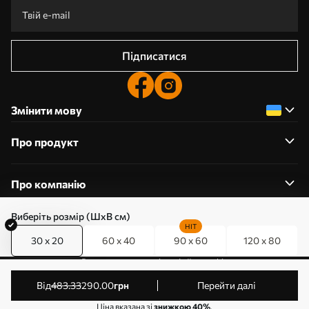
Підписатися
Змінити мову
Про продукт
Про компанію
Виберіть розмір (ШхВ см)
HIT
30 x 20
60 x 40
90 x 60
120 x 80
0800357223
Редагування дозволів на файли cookie
© 2011-2026 Art-holst. Усі права захищені. Власник:
від
483
.33
290
.00
грн
Перейти далі
ТОВ “КЛЄВЄР”. Код ЄДРПОУ: 31780602.
Ціна вказана зі
знижкою 40%
.