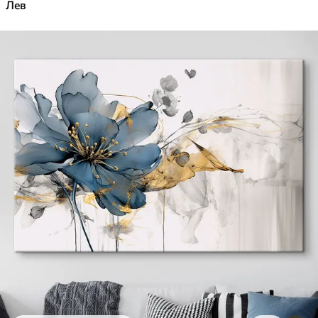
✓
Лев
Яскраві, насичені кольори
✓
Стійкість до вицвітання
✓
Безпечне чорнило без запаху
✓
Поверхня з текстурою полотна
✓
Екологічний матеріал