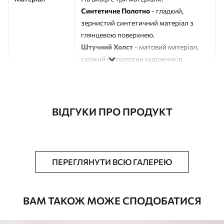
Синтетичне Полотно
- гладкий,
зернистий синтетичний матеріал з
глянцевою поверхнею.
Штучний Холст
- матовий матеріал,
схожий на полотна художників.
Еко-Холст
- високоякісне полотно зі
100% бавовни.
Автор
ART-HOLST
ВІДГУКИ ПРО ПРОДУКТ
Номер артикулу
s42390
Додатково
Можна додати лакове покриття.
ПЕРЕГЛЯНУТИ ВСЮ ГАЛЕРЕЮ
Доступні матеріали
ВАМ ТАКОЖ МОЖЕ СПОДОБАТИСЯ
Стандарт
Від
290
.00
грн