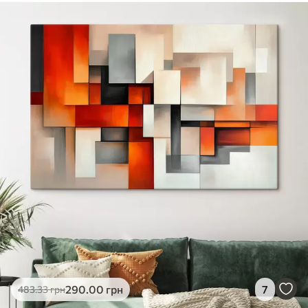
290
.00
грн
7
483
.33
грн