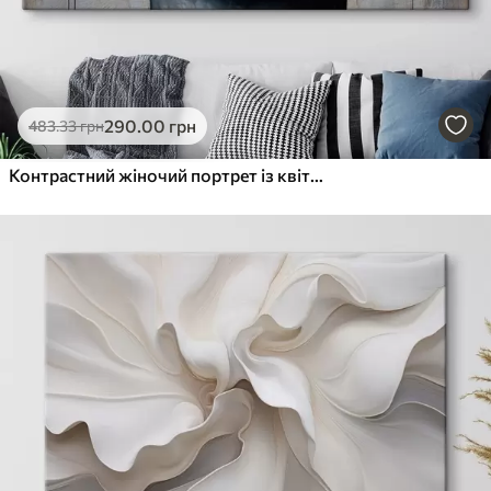
290
.00
грн
483
.33
грн
Контрастний жіночий портрет із квітами