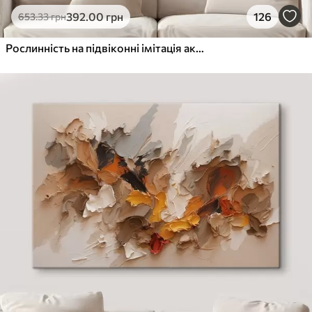
392
.00
грн
126
653
.33
грн
Рослинність на підвіконні імітація акварелі