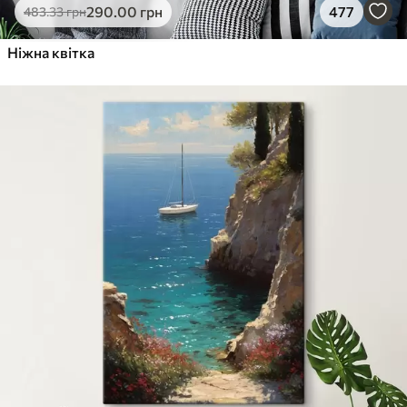
290
.00
грн
477
483
.33
грн
Ніжна квітка