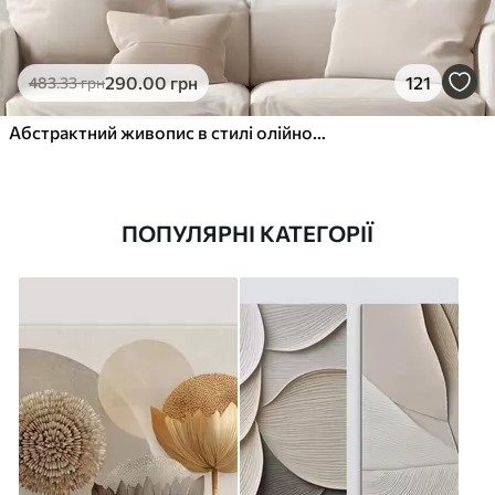
290
.00
грн
121
483
.33
грн
Абстрактний живопис в стилі олійного живопису
ПОПУЛЯРНІ КАТЕГОРІЇ