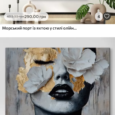
290
.00
грн
4
483
.33
грн
Морський порт із яхтою у стилі олійного живопису