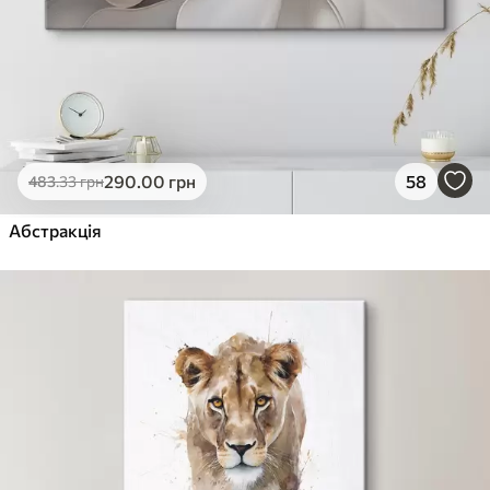
290
.00
грн
58
483
.33
грн
Абстракція