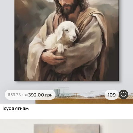
392
.00
грн
109
653
.33
грн
Ісус з ягням