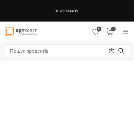
ЗНИЖКИ 40%
0
0