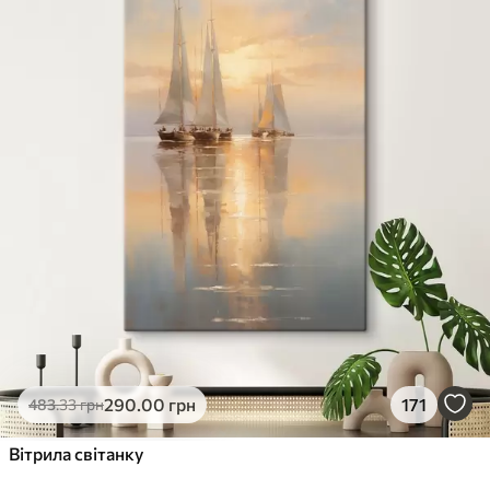
290
.00
грн
171
483
.33
грн
Вітрила світанку