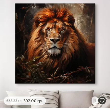
✓
Яскраві, насичені кольори
✓
Стійкість до вицвітання
✓
Безпечне чорнило без запаху
✗
Поверхня з текстурою полотна
✗
Екологічний матеріал
Преміум
Від
363
.00
грн
✓
Яскраві, насичені кольори
✓
Стійкість до вицвітання
✓
Безпечне чорнило без запаху
✓
Поверхня з текстурою полотна
✗
Екологічний матеріал
Еко-Преміум
392
.00
грн
1
653
.33
грн
Від
455
.00
грн