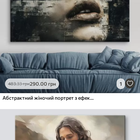
290
.00
грн
1
483
.33
грн
Абстрактний жіночий портрет з ефектом глюку та текстурами