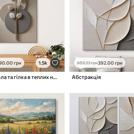
ю
Поверхня з текстурою
✓
полотна
✓
л
Екологічний матеріал
90
.00
грн
1.5k
392
.00
грн
653
.33
грн
Рельєфні кола та гілка в теплих нейтральних тонах
Абстракція