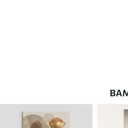
глянцевою поверхнею.
Штучний Холст
- матовий
Еко-Холст
- високоякісне
Автор
ART-HOLST
Номер артикулу
s41687
Додатково
Можна додати лакове пок
Доступні матеріали
ВА
Стандарт
Преміум
Від
290
.00
грн
Від
363
.00
грн
✓
✓
Яскраві, насичені кольори
Яскраві, насичені ко
✓
✓
Стійкість до вицвітання
Стійкість до вицвіта
✓
✓
Безпечне чорнило без запаху
Безпечне чорнило бе