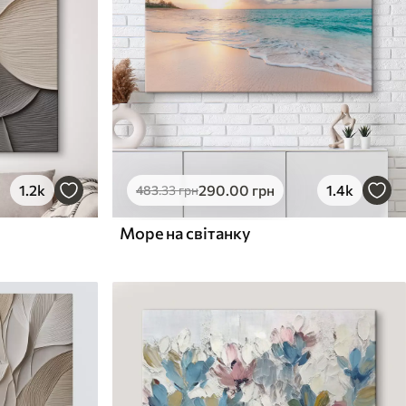
1.2k
290
.00
грн
1.4k
483
.33
грн
Море на світанку