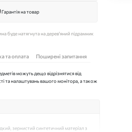
Гарантія на товар
на буде натягнута на дерев'яний підрамник
а та оплата
Поширені запитання
дметів можуть дещо відрізнятися від
сті та налаштувань вашого монітора, а також
адкий, зернистий синтетичний матеріал з