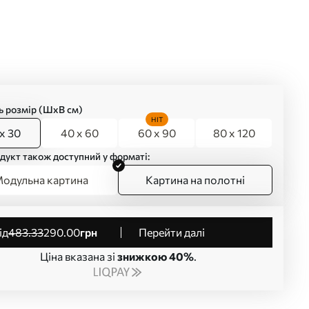
ь розмір (ШхВ см)
HIT
x 30
40 x 60
60 x 90
80 x 120
дукт також доступний у форматі:
одульна картина
Картина на полотні
від
483
.33
290
.00
грн
Перейти далі
Ціна вказана зі
знижкою 40%
.