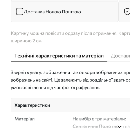
Доставка Новою Поштою
Картину можна повісити одразу після отримання. Карти
шириною 2 см.
Технічні характеристики та матеріал
Доставк
Зверніть увагу: зображення та кольори зображених пре
зображень на сайті. Це залежить від роздільної здатно
умов освітлення під час фотографування.
Характеристики
Матеріал
На вибір є три матеріали:
Синтетичне Полотно
- гл