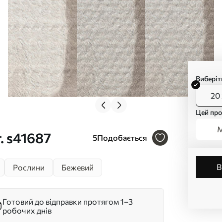
Виберіт
20 
Цей про
М
. s41687
5
Подобається
Рослини
Бежевий
Готовий до відправки протягом 1–3
робочих днів