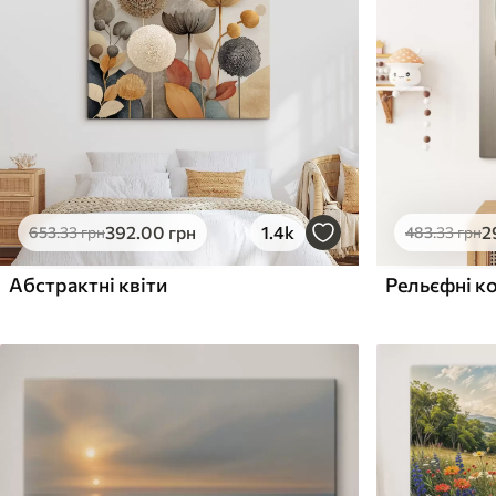
Поверхня з текстурою
Поверхня з текстуро
✗
✓
полотна
полотна
✗
✗
Екологічний матеріал
Екологічний матеріа
392
.00
грн
1.4k
2
653
.33
грн
483
.33
грн
Абстрактні квіти