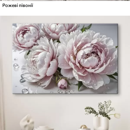
Рожеві півонії