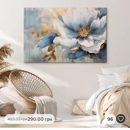
✓
Яскраві, насичені кольори
✓
Стійкість до вицвітання
✓
Безпечне чорнило без запаху
✗
Поверхня з текстурою полотна
✗
Екологічний матеріал
Преміум
Від
363
.00
грн
✓
Яскраві, насичені кольори
✓
Стійкість до вицвітання
✓
Безпечне чорнило без запаху
✓
Поверхня з текстурою полотна
✗
Екологічний матеріал
Еко-Преміум
290
.00
грн
96
483
.33
грн
Від
455
.00
грн