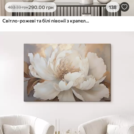
290
.00
грн
138
483
.33
грн
Світло-рожеві та білі півонії з крапельками води на пелюстках, тло - біла поверхня