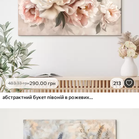
290
.00
грн
213
483
.33
грн
абстрактний букет півоній в рожевих тонах