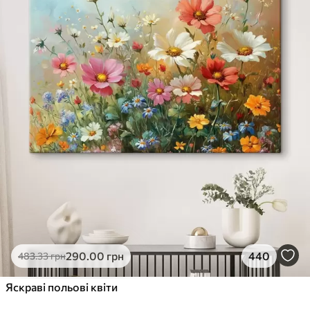
290
.00
грн
440
483
.33
грн
Яскраві польові квіти