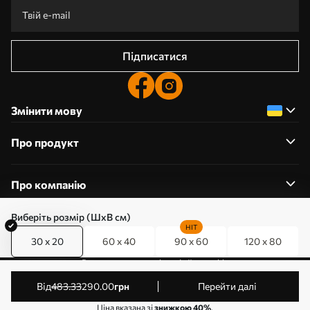
Підписатися
Змінити мову
Про продукт
Про компанію
Виберіть розмір (ШхВ см)
HIT
30 x 20
60 x 40
90 x 60
120 x 80
0800357223
Редагування дозволів на файли cookie
© 2011-2026 Art-holst. Усі права захищені. Власник:
від
483
.33
290
.00
грн
Перейти далі
ТОВ “КЛЄВЄР”. Код ЄДРПОУ: 31780602.
Ціна вказана зі
знижкою 40%
.