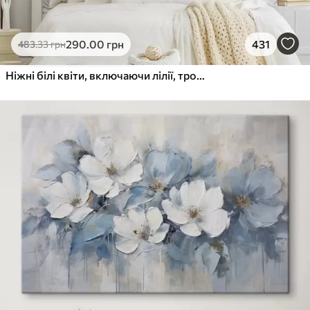
290
.00
грн
431
483
.33
грн
Ніжні білі квіти, включаючи лілії, троянди та інші квіти з м'якими, оксамитовими пелюстками