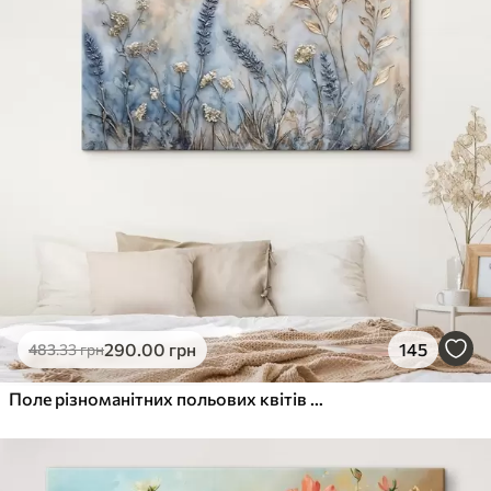
290
.00
грн
145
483
.33
грн
Поле різноманітних польових квітів та рослин у відтінках синього, білого та бежевого на м'якому, туманному тлі