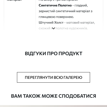
Синтетичне Полотно
- гладкий,
зернистий синтетичний матеріал з
глянцевою поверхнею.
Штучний Холст
- матовий матеріал,
схожий на полотна художників.
Еко-Холст
- високоякісне полотно зі
100% бавовни.
Автор
ART-HOLST
ВІДГУКИ ПРО ПРОДУКТ
Номер артикулу
s41527
Додатково
Можна додати лакове покриття.
ПЕРЕГЛЯНУТИ ВСЮ ГАЛЕРЕЮ
Доступні матеріали
ВАМ ТАКОЖ МОЖЕ СПОДОБАТИСЯ
Стандарт
Від
290
.00
грн