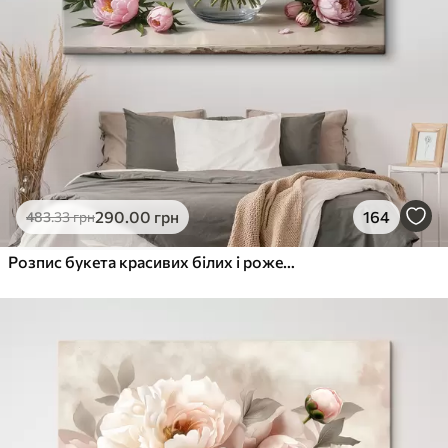
290
.00
грн
164
483
.33
грн
Розпис букета красивих білих і рожевих півоній у скляній вазі на дерев'яному столі