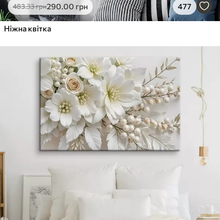
290
.00
грн
477
483
.33
грн
Ніжна квітка