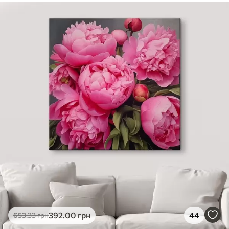
392
.00
грн
44
653
.33
грн