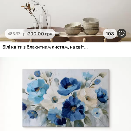
290
.00
грн
108
483
.33
грн
Білі квіти з блакитним листям, на світло-бежевому тлі, з видимими мазками пензля