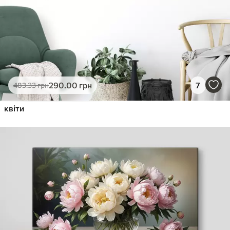
290
.00
грн
7
483
.33
грн
квіти