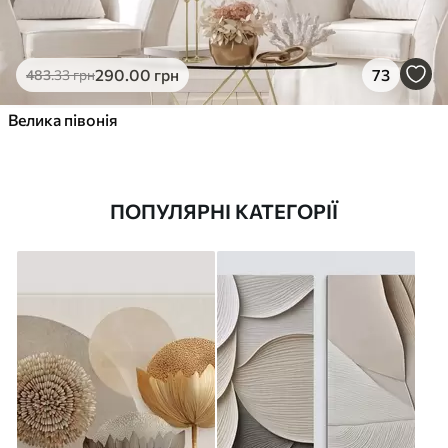
290
.00
грн
73
483
.33
грн
Велика півонія
ПОПУЛЯРНІ КАТЕГОРІЇ