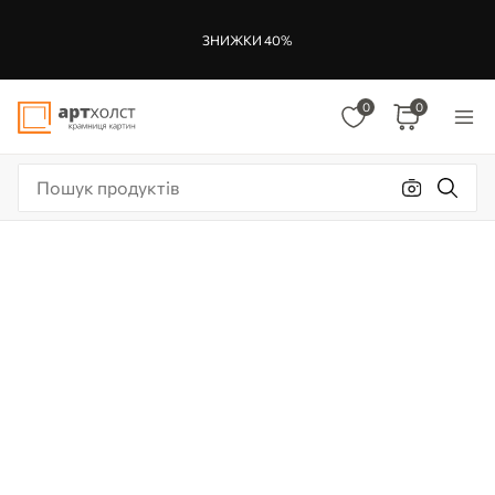
ЗНИЖКИ 40%
0
0