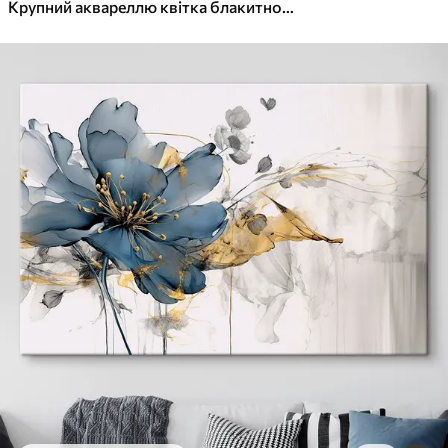
✓
Яскраві, насичені кольори
Крупний аквареллю квітка блакитного кольору
✓
Стійкість до вицвітання
✓
Безпечне чорнило без запаху
✓
Поверхня з текстурою полотна
✓
Екологічний матеріал