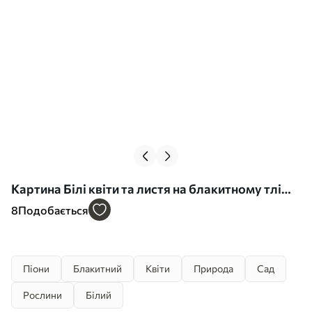
Картина Білі квіти та листя на блакитному тлі
Арт. s41527
8
Подобається
Піони
Блакитний
Квіти
Природа
Сад
Рослини
Білий