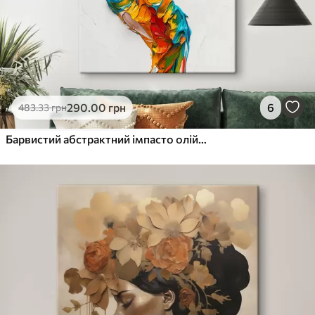
290
.00
грн
6
483
.33
грн
Барвистий абстрактний імпасто олійний живопис руки з яскравими мазками синьої, помаранчевої, жовтої та червоної фарби