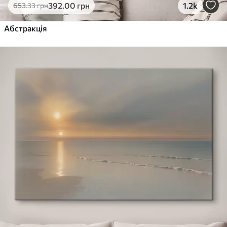
392
.00
грн
1.2k
653
.33
грн
Абстракція