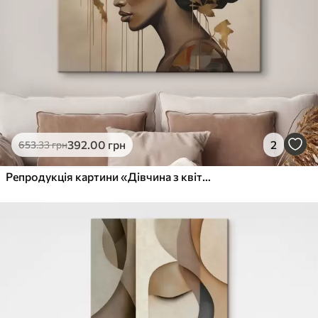
392
.00
грн
2
653
.33
грн
Репродукція картини «Дівчина з квітами у волоссі»