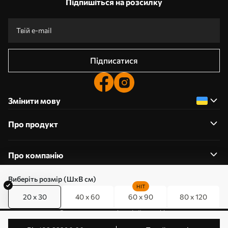
Підпишіться на розсилку
Підписатися
Змінити мову
Про продукт
Про компанію
Виберіть розмір (ШхВ см)
HIT
20 x 30
40 x 60
60 x 90
80 x 120
0800357223
Редагування дозволів на файли cookie
© 2011-2026 Art-holst. Усі права захищені. Власник: