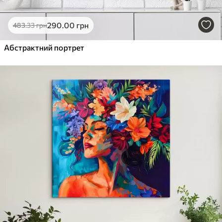
290
.00
грн
483
.33
грн
Абстрактний портрет