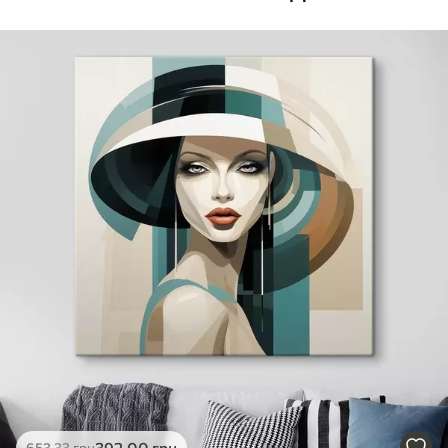
Стандарт
Від
290
.00
грн
✓
Яскраві, насичені кольори
✓
Стійкість до вицвітання
✓
Безпечне чорнило без запаху
✗
Поверхня з текстурою полотна
✗
Екологічний матеріал
Преміум
Від
363
.00
грн
✓
Яскраві, насичені кольори
✓
Стійкість до вицвітання
✓
Безпечне чорнило без запаху
✓
Поверхня з текстурою полотна
✗
Екологічний матеріал
Еко-Преміум
392
.00
грн
653
.33
грн