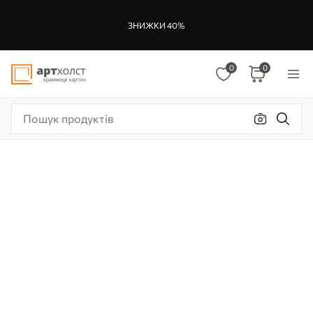
ЗНИЖКИ 40%
0
0