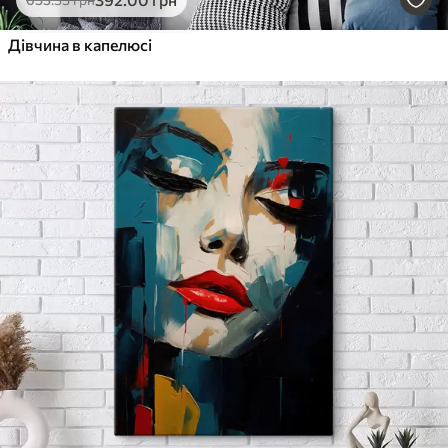
Від
455
.00
грн
✓
Дівчина в капелюсі
Яскраві, насичені кольори
✓
Стійкість до вицвітання
✓
Безпечне чорнило без запаху
✓
Поверхня з текстурою полотна
✓
Екологічний матеріал