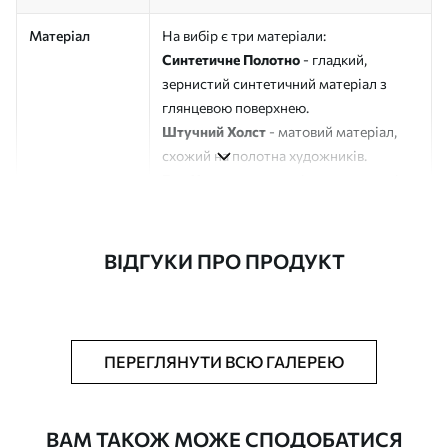
Матеріал
На вибір є три матеріали:
Синтетичне Полотно
- гладкий,
зернистий синтетичний матеріал з
глянцевою поверхнею.
Штучний Холст
- матовий матеріал,
схожий на полотна художників.
Еко-Холст
- високоякісне полотно зі
100% бавовни.
Автор
ART-HOLST
ВІДГУКИ ПРО ПРОДУКТ
Номер артикулу
s41023
Додатково
Можна додати лакове покриття.
ПЕРЕГЛЯНУТИ ВСЮ ГАЛЕРЕЮ
Доступні матеріали
ВАМ ТАКОЖ МОЖЕ СПОДОБАТИСЯ