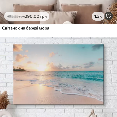
290
.00
грн
1.3k
483
.33
грн
Світанок на березі моря