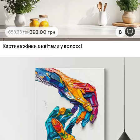
392
.00
грн
8
653
.33
грн
Картина жінки з квітами у волоссі