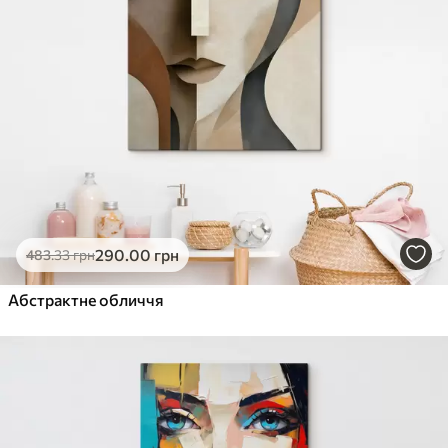
290
.00
грн
483
.33
грн
Абстрактне обличчя