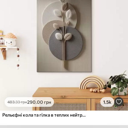
290
.00
грн
1.5k
483
.33
грн
Рельєфні кола та гілка в теплих нейтральних тонах