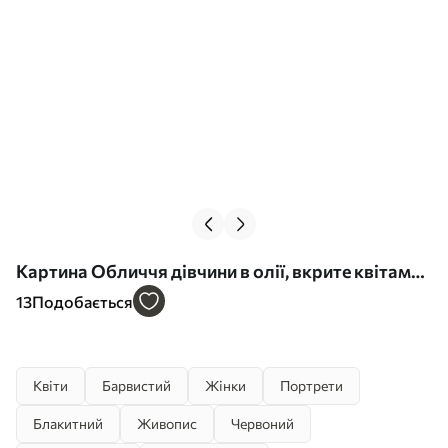
Картина Обличчя дівчини в олії, вкрите квітами
Арт. s41023
13
Подобається
Квіти
Барвистий
Жінки
Портрети
Блакитний
Живопис
Червоний