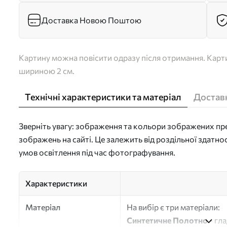
Доставка Новою Поштою
Картину можна повісити одразу після отримання. Карти
шириною 2 см.
Технічні характеристики та матеріал
Доставк
Зверніть увагу: зображення та кольори зображених пре
зображень на сайті. Це залежить від роздільної здатно
умов освітлення під час фотографування.
Характеристики
Матеріал
На вибір є три матеріали:
Синтетичне Полотно
- гл