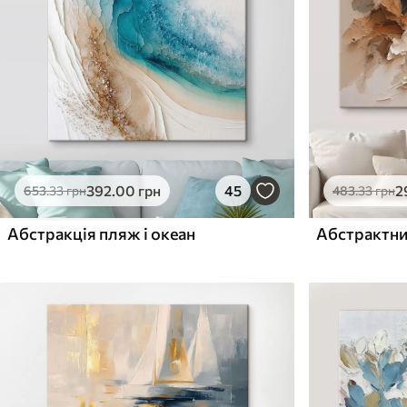
Поверхня з текстурою
Поверхня з текстуро
✗
✓
полотна
полотна
✗
✗
Екологічний матеріал
Екологічний матеріа
392
.00
грн
45
2
653
.33
грн
483
.33
грн
Абстракція пляж і океан