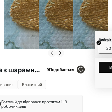
Виберіт
30 
а з шарами
9
Подобається
льорів, що
ивопис
Блакитний
й принт Арт.
Готовий до відправки протягом 1–3
робочих днів