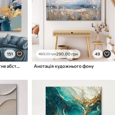
151
290
.00
грн
49
483
.33
грн
Сучасне творче абстрактне абстрактне настінне мистецтво
Анотація художнього фону