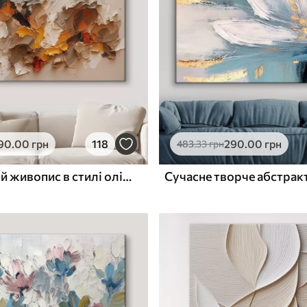
ю
Поверхня з текстурою
✓
полотна
✓
л
Екологічний матеріал
90
.00
грн
118
290
.00
грн
483
.33
грн
Абстрактний живопис в стилі олійного живопису