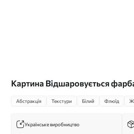
Картина Відшаровується фарб
білого, синього та жовтого ко
Абстракція
Текстури
Білий
Флюїд
Ж
створює абстрактний фактурни
s40577
Українське виробництво