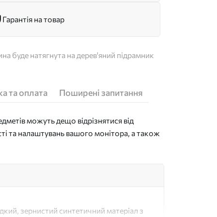
Гарантія на товар
на буде натягнута на дерев'яний підрамник
а та оплата
Поширені запитання
дметів можуть дещо відрізнятися від
сті та налаштувань вашого монітора, а також
адкий, зернистий синтетичний матеріал з