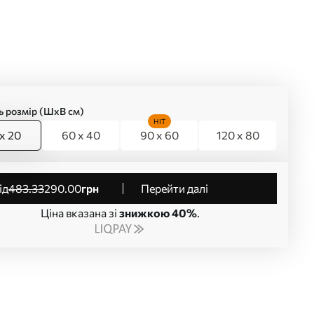
ь розмір (ШхВ см)
HIT
x 20
60 x 40
90 x 60
120 x 80
від
483
.33
290
.00
грн
Перейти далі
Ціна вказана зі
знижкою 40%
.