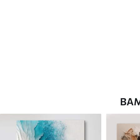
глянцевою поверхнею.
Штучний Холст
- матовий
Еко-Холст
- високоякісне
Автор
ART-HOLST
Номер артикулу
s40577
Додатково
Можна додати лакове пок
Доступні матеріали
ВА
Стандарт
Преміум
Від
290
.00
грн
Від
363
.00
грн
✓
✓
Яскраві, насичені кольори
Яскраві, насичені ко
✓
✓
Стійкість до вицвітання
Стійкість до вицвіта
✓
✓
Безпечне чорнило без запаху
Безпечне чорнило бе