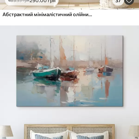
290
.00
грн
37
483
.33
грн
Абстрактний мінімалістичний олійний живопис, потертий, геометричний, пляма, синьо-білий колір