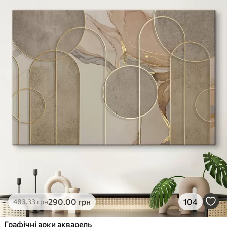
290
.00
грн
104
483
.33
грн
Графічні арки акварель