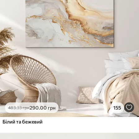
290
.00
грн
155
483
.33
грн
Білий та бежевий