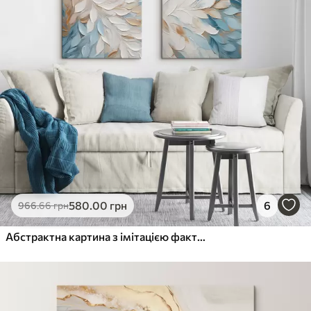
580
.00
грн
6
966
.66
грн
Абстрактна картина з імітацією фактури та мазками пензля білого, синього та бежевого кольорів