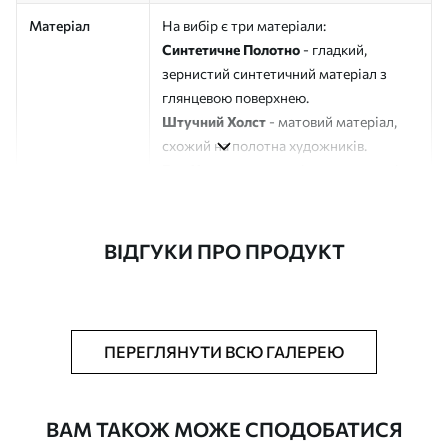
Матеріал
На вибір є три матеріали:
Синтетичне Полотно
- гладкий,
зернистий синтетичний матеріал з
глянцевою поверхнею.
Штучний Холст
- матовий матеріал,
схожий на полотна художників.
Еко-Холст
- високоякісне полотно зі
100% бавовни.
Автор
ART-HOLST
ВІДГУКИ ПРО ПРОДУКТ
Номер артикулу
s49474
Додатково
Можна додати лакове покриття.
ПЕРЕГЛЯНУТИ ВСЮ ГАЛЕРЕЮ
Доступні матеріали
ВАМ ТАКОЖ МОЖЕ СПОДОБАТИСЯ