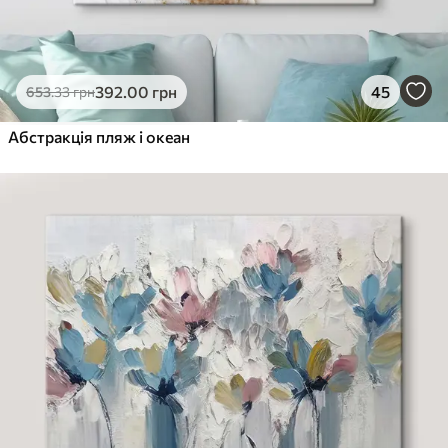
392
.00
грн
45
653
.33
грн
Абстракція пляж і океан