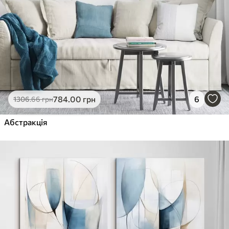
784
.00
грн
6
1306
.66
грн
Абстракція