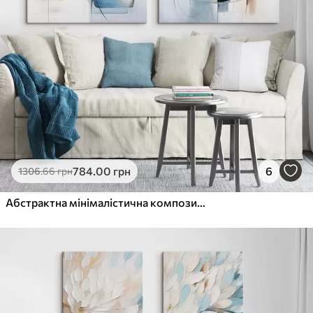
784
.00
грн
6
1306
.66
грн
Абстрактна мінімалістична композиція з синіми та бежевими фігурами