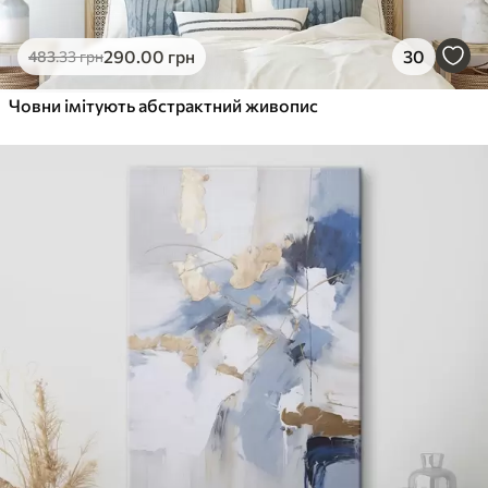
290
.00
грн
30
483
.33
грн
Човни імітують абстрактний живопис