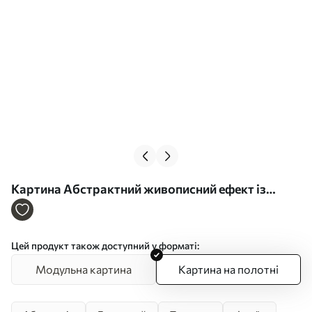
Картина Абстрактний живописний ефект із
плавними синіми лініями, фактурне мистецтво
Арт. s49474
Цей продукт також доступний у форматі:
Модульна картина
Картина на полотні