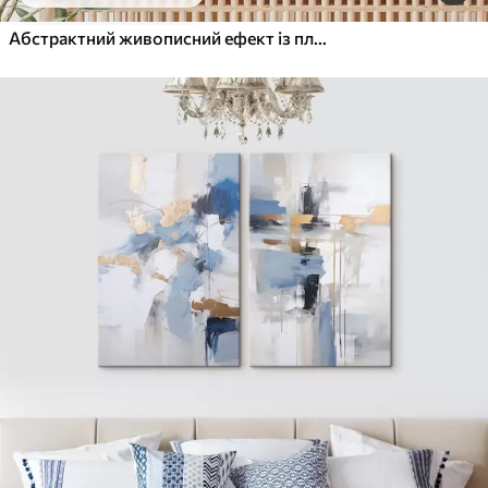
Від
455
.00
грн
✓
Яскраві, насичені кольори
Абстрактний живописний ефект із плавними синіми лініями, фактурне мистецтво
✓
Стійкість до вицвітання
✓
Безпечне чорнило без запаху
✓
Поверхня з текстурою полотна
✓
Екологічний матеріал