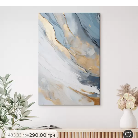
Стандарт
Від
290
.00
грн
✓
Яскраві, насичені кольори
✓
Стійкість до вицвітання
✓
Безпечне чорнило без запаху
✗
Поверхня з текстурою полотна
✗
Екологічний матеріал
Преміум
Від
363
.00
грн
✓
Яскраві, насичені кольори
✓
Стійкість до вицвітання
✓
Безпечне чорнило без запаху
✓
Поверхня з текстурою полотна
✗
Екологічний матеріал
Еко-Преміум
290
.00
грн
483
.33
грн