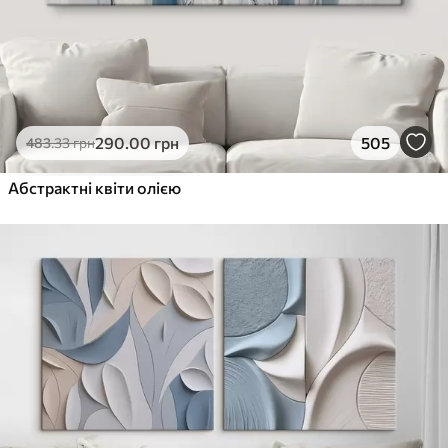
290
.00
грн
505
483
.33
грн
Абстрактні квіти олією