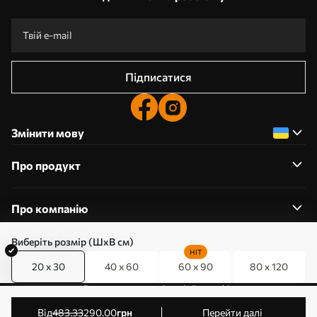
Підписатися
Змінити мову
Про продукт
Про компанію
Виберіть розмір (ШхВ см)
HIT
20 x 30
40 x 60
60 x 90
80 x 120
0800357223
Редагування дозволів на файли cookie
© 2011-2026 Art-holst. Усі права захищені. Власник:
від
483
.33
290
.00
грн
Перейти далі