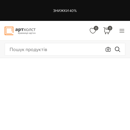
ЗНИЖКИ 40%
0
0