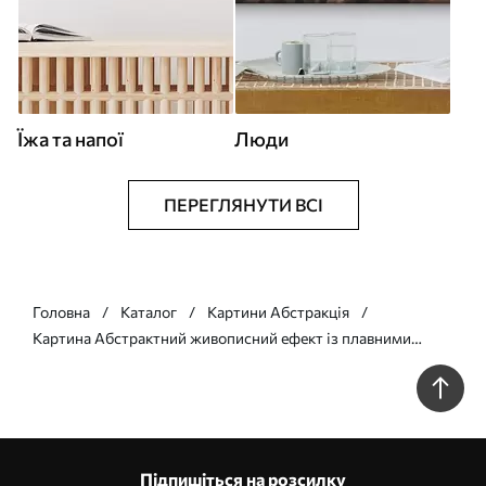
Їжа та напої
Люди
ПЕРЕГЛЯНУТИ ВСІ
Головна
Каталог
Картини Абстракція
Картина Абстрактний живописний ефект із плавними
синіми лініями, фактурне мистецтво Арт. s49474
Підпишіться на розсилку