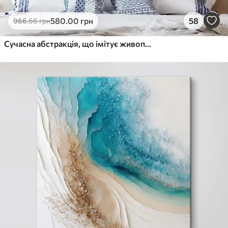
580
.00
грн
58
966
.66
грн
Сучасна абстракція, що імітує живопис