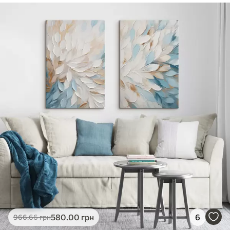
✓
Безпечне чорнило без запаху
✓
Поверхня з текстурою полотна
✓
Екологічний матеріал
580
.00
грн
6
966
.66
грн