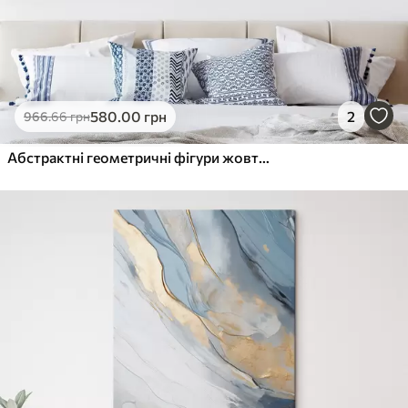
580
.00
грн
2
966
.66
грн
Абстрактні геометричні фігури жовтих, синіх і білих кольорів, текстурована і мінімалістична композиція