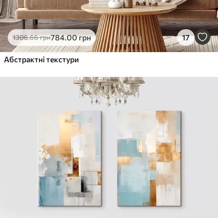
784
.00
грн
17
1306
.66
грн
Абстрактні текстури