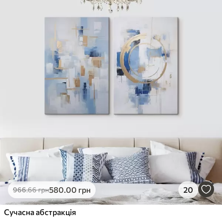
580
.00
грн
20
966
.66
грн
Сучасна абстракція