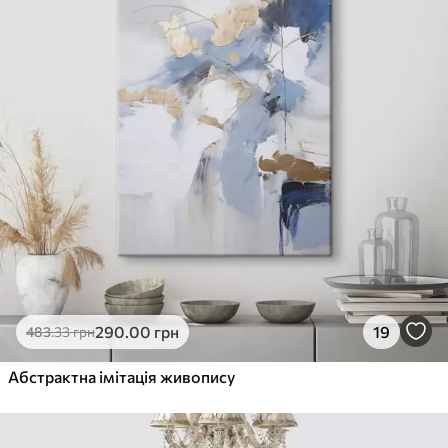
290
.00
грн
19
483
.33
грн
Абстрактна імітація живопису