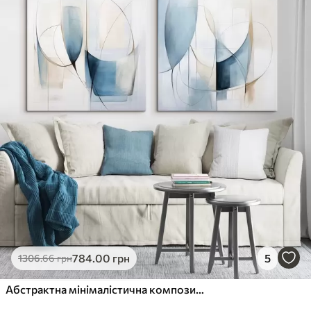
✓
Стійкість до вицвітання
✓
Безпечне чорнило без запаху
✗
Поверхня з текстурою полотна
✗
Екологічний матеріал
Преміум
Від
363
.00
грн
✓
Яскраві, насичені кольори
✓
Стійкість до вицвітання
✓
Безпечне чорнило без запаху
✓
Поверхня з текстурою полотна
✗
Екологічний матеріал
Еко-Преміум
784
.00
грн
5
1306
.66
грн
Від
455
.00
грн
✓
Яскраві, насичені кольори
Абстрактна мінімалістична композиція з синіми та бежевими фігурами
✓
Стійкість до вицвітання