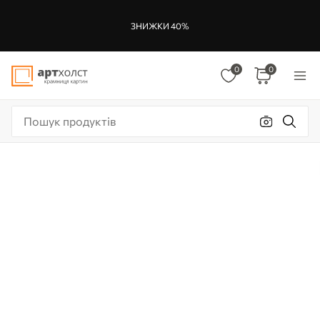
ЗНИЖКИ 40%
0
0