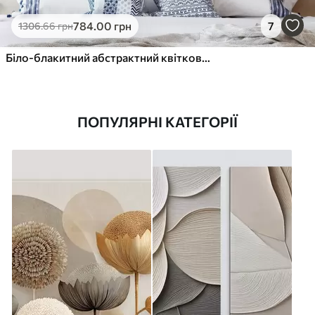
784
.00
грн
7
1306
.66
грн
Біло-блакитний абстрактний квітковий візерунок із рельєфними пелюстками та вигнутими лініями
ПОПУЛЯРНІ КАТЕГОРІЇ