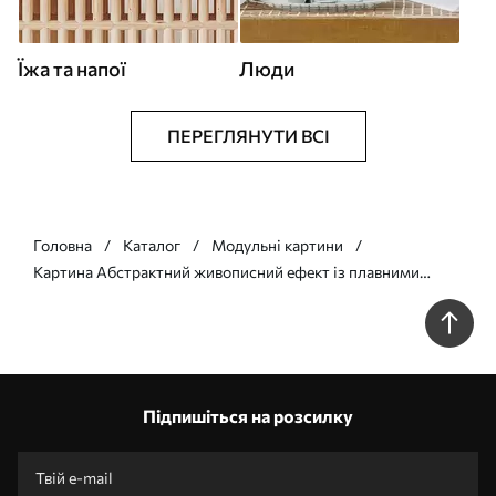
Їжа та напої
Люди
ПЕРЕГЛЯНУТИ ВСІ
Головна
Каталог
Модульні картини
Картина Абстрактний живописний ефект із плавними
синіми лініями, фактурне мистецтво Арт. m30573
Підпишіться на розсилку