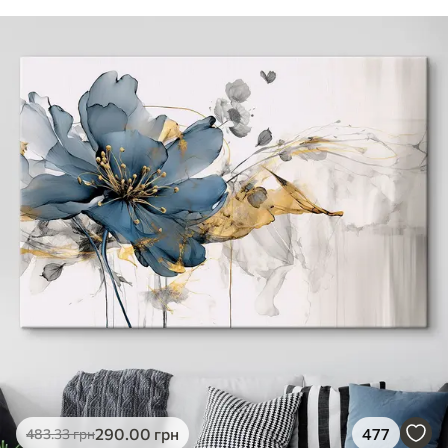
290
.00
грн
477
483
.33
грн