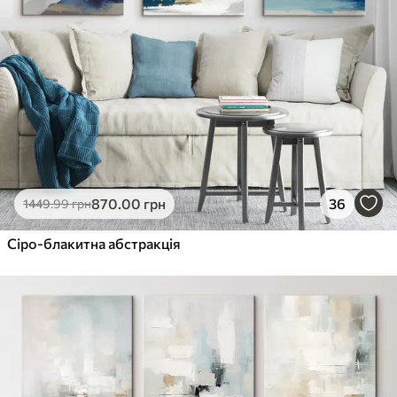
870
.00
грн
36
1449
.99
грн
Сіро-блакитна абстракція