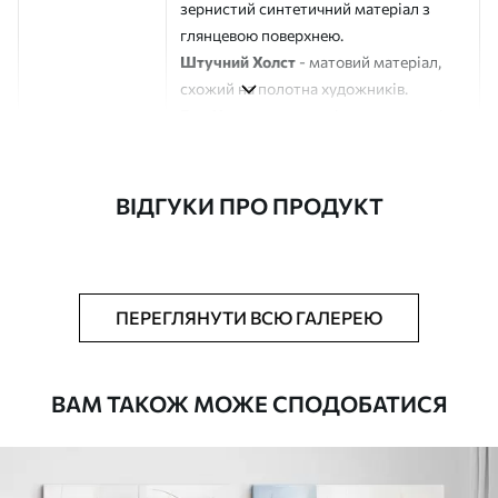
зернистий синтетичний матеріал з
глянцевою поверхнею.
Штучний Холст
- матовий матеріал,
схожий на полотна художників.
Еко-Холст
- високоякісне полотно зі
100% бавовни.
Автор
ART-HOLST
ВІДГУКИ ПРО ПРОДУКТ
Номер артикулу
m30573
Додатково
Можна додати лакове покриття.
ПЕРЕГЛЯНУТИ ВСЮ ГАЛЕРЕЮ
Доступні матеріали
ВАМ ТАКОЖ МОЖЕ СПОДОБАТИСЯ
Стандарт
Від
290
.00
грн
✓
Яскраві, насичені кольори