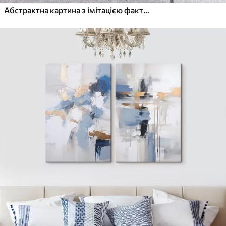
Абстрактна картина з імітацією фактури та мазками пензля білого, синього та бежевого кольорів