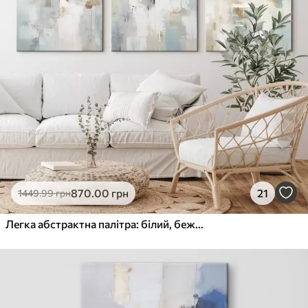
870
.00
грн
21
1449
.99
грн
Легка абстрактна палітра: білий, бежевий і блідо-блакитний