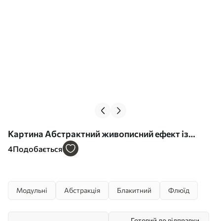
Картина Абстрактний живописний ефект із
плавними синіми лініями, фактурне мистецтво
4
Подобається
Арт. m30573
Модульні
Абстракція
Блакитний
Флюїд
Готовий до відправки