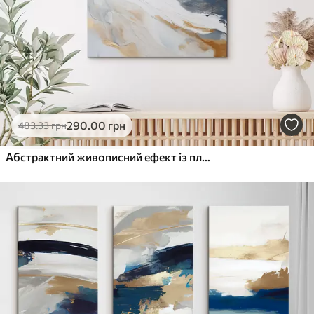
290
.00
грн
483
.33
грн
Абстрактний живописний ефект із плавними синіми лініями, фактурне мистецтво