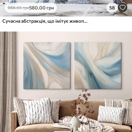
580
.00
грн
58
966
.66
грн
Сучасна абстракція, що імітує живопис