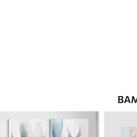
глянцевою поверхнею.
Штучний Холст
- матовий
Еко-Холст
- високоякісне
Автор
ART-HOLST
Номер артикулу
m30061
Додатково
Можна додати лакове пок
Доступні матеріали
ВА
Стандарт
Преміум
Від
290
.00
грн
Від
363
.00
грн
✓
✓
Яскраві, насичені кольори
Яскраві, насичені ко
✓
✓
Стійкість до вицвітання
Стійкість до вицвіта
✓
✓
Безпечне чорнило без запаху
Безпечне чорнило бе