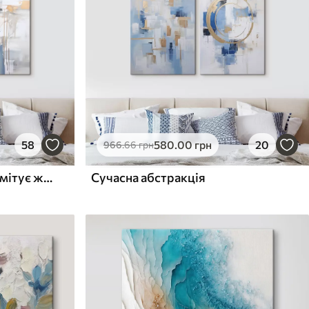
58
580
.00
грн
20
966
.66
грн
Сучасна абстракція, що імітує живопис
Сучасна абстракція