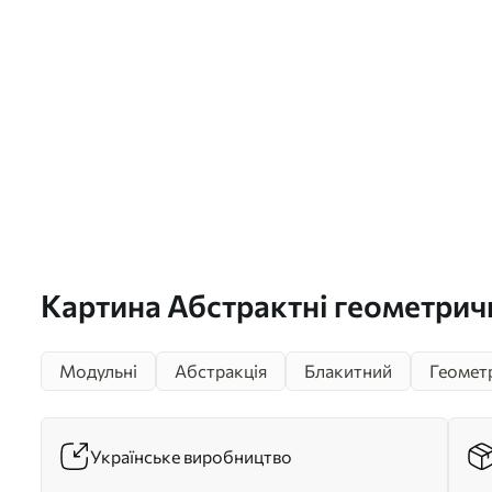
Картина Абстрактні геометрич
жовтих, синіх і білих кольорів,
Модульні
Абстракція
Блакитний
Геомет
текстурована і мінімалістична
Арт. m30061
Українське виробництво