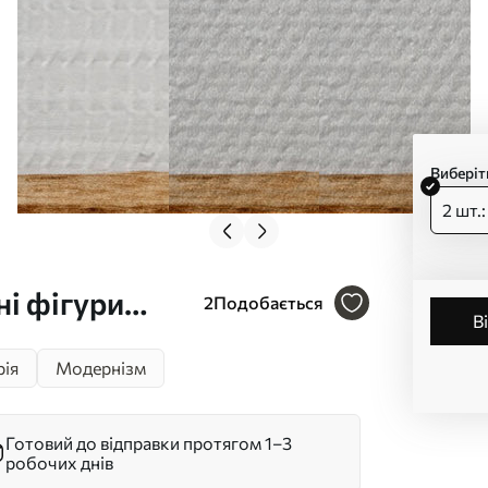
Виберіт
2 шт.
ні фігури
2
Подобається
рія
Модернізм
 композиція
Готовий до відправки протягом 1–3
робочих днів