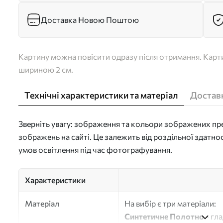
Доставка Новою Поштою
Картину можна повісити одразу після отримання. Карти
шириною 2 см.
Технічні характеристики та матеріал
Доставк
Зверніть увагу: зображення та кольори зображених пре
зображень на сайті. Це залежить від роздільної здатно
умов освітлення під час фотографування.
Характеристики
Матеріал
На вибір є три матеріали:
Синтетичне Полотно
- гл