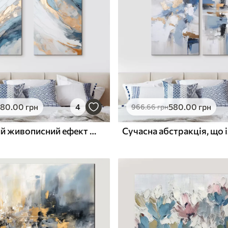
ю
Поверхня з текстурою
✓
полотна
✓
л
Екологічний матеріал
580
.00
грн
4
580
.00
грн
966
.66
грн
Абстрактний живописний ефект із плавними синіми лініями, фактурне мистецтво