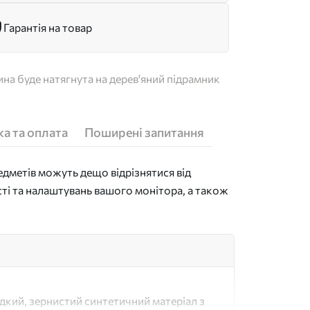
Гарантія на товар
на буде натягнута на дерев'яний підрамник
а та оплата
Поширені запитання
дметів можуть дещо відрізнятися від
сті та налаштувань вашого монітора, а також
адкий, зернистий синтетичний матеріал з