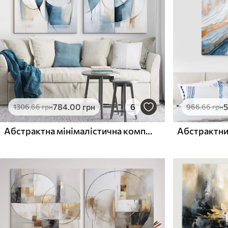
Поверхня з текстурою
Поверхня з текстуро
✗
✓
полотна
полотна
✗
✗
Екологічний матеріал
Екологічний матеріа
784
.00
грн
6
1306
.66
грн
966
.66
грн
Абстрактна мінімалістична композиція з синіми та бежевими фігурами