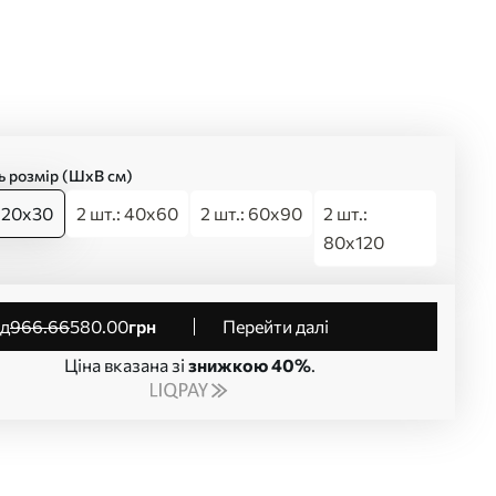
ь розмір (ШхВ см)
: 20x30
2 шт.: 40x60
2 шт.: 60x90
2 шт.:
80x120
від
966
.66
580
.00
грн
Перейти далі
Ціна вказана зі
знижкою 40%
.