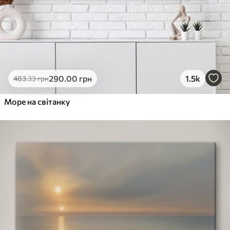
290
.00
грн
1.5k
483
.33
грн
Море на світанку