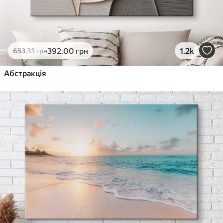
392
.00
грн
1.2k
653
.33
грн
Абстракція