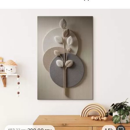
Стандарт
Від
392
.00
грн
✓
Яскраві, насичені кольори
✓
Стійкість до вицвітання
✓
Безпечне чорнило без запаху
✗
Поверхня з текстурою полотна
✗
Екологічний матеріал
Преміум
Від
490
.00
грн
✓
Яскраві, насичені кольори
✓
Стійкість до вицвітання
✓
Безпечне чорнило без запаху
✓
Поверхня з текстурою полотна
✗
Екологічний матеріал
Еко-Преміум
290
.00
грн
1.5k
483
.33
грн