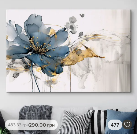
290
.00
грн
477
483
.33
грн