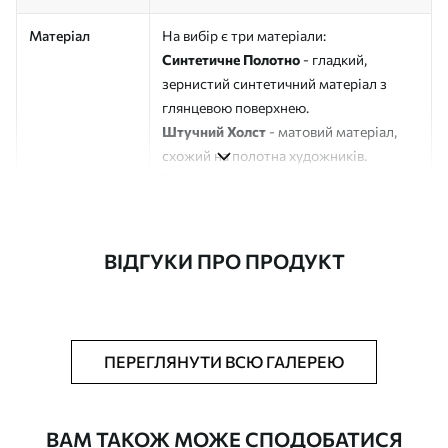
Матеріал
На вибір є три матеріали:
Синтетичне Полотно
- гладкий,
зернистий синтетичний матеріал з
глянцевою поверхнею.
Штучний Холст
- матовий матеріал,
схожий на полотна художників.
Еко-Холст
- високоякісне полотно зі
100% бавовни.
Автор
ART-HOLST
ВІДГУКИ ПРО ПРОДУКТ
Номер артикулу
s40419
Додатково
Можна додати лакове покриття.
ПЕРЕГЛЯНУТИ ВСЮ ГАЛЕРЕЮ
Доступні матеріали
ВАМ ТАКОЖ МОЖЕ СПОДОБАТИСЯ