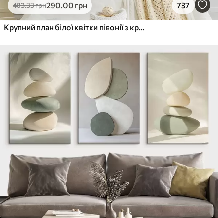
290
.00
грн
737
483
.33
грн
Крупний план білої квітки півонії з крапельками води на пелюстках на розмитому фоні