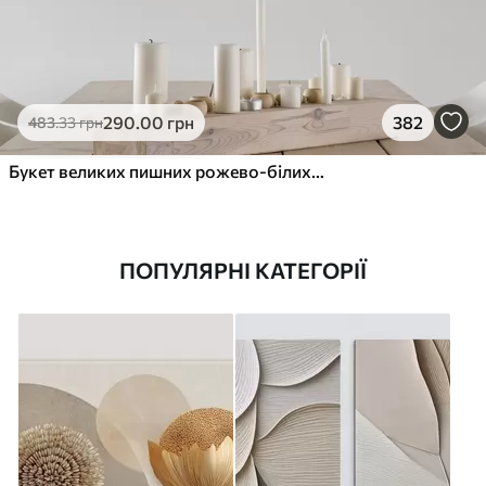
290
.00
грн
382
483
.33
грн
Букет великих пишних рожево-білих квітів півонії із зеленим листям на м’якому розмитому фоні
ПОПУЛЯРНІ КАТЕГОРІЇ