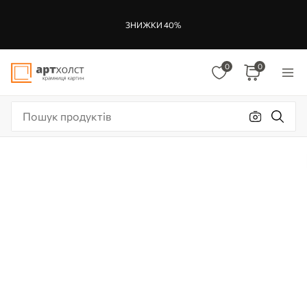
ЗНИЖКИ 40%
0
0