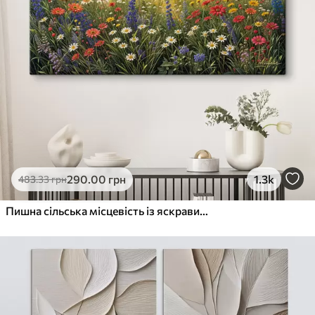
290
.00
грн
1.3k
483
.33
грн
Пишна сільська місцевість із яскравим лугом диких квітів, наповненим різнокольоровими квітами під хмарним небом