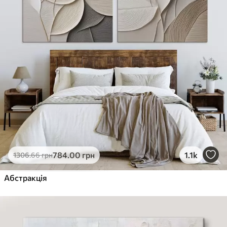
784
.00
грн
1.1k
1306
.66
грн
Абстракція