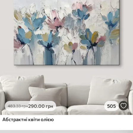
290
.00
грн
505
483
.33
грн
Абстрактні квіти олією