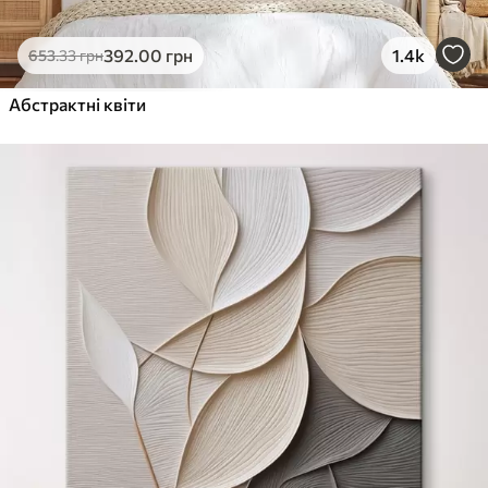
392
.00
грн
1.4k
653
.33
грн
Абстрактні квіти