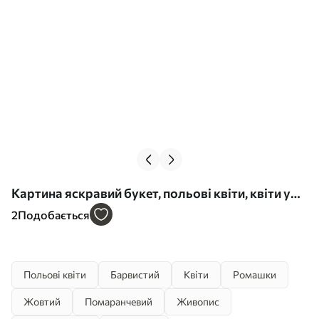
Картина яскравий букет, польові квіти, квіти у
вазі Арт. s40419
2
Подобається
Польові квіти
Барвистий
Квіти
Ромашки
Жовтий
Помаранчевий
Живопис