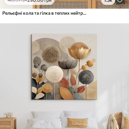
Від
615
.00
грн
✓
Яскраві, насичені кольори
Рельєфні кола та гілка в теплих нейтральних тонах
✓
Стійкість до вицвітання
✓
Безпечне чорнило без запаху
✓
Поверхня з текстурою полотна
✓
Екологічний матеріал