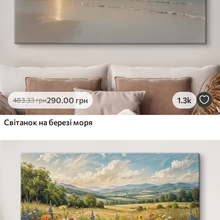
290
.00
грн
1.3k
483
.33
грн
Світанок на березі моря