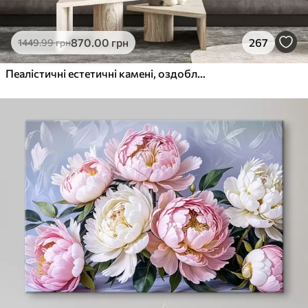
870
.00
грн
267
1449
.99
грн
Пеалістичні естетичні камені, оздоблення будинку, природне освітлення