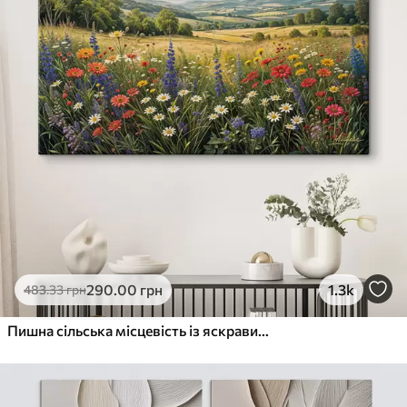
290
.00
грн
1.3k
483
.33
грн
Пишна сільська місцевість із яскравим лугом диких квітів, наповненим різнокольоровими квітами під хмарним небом