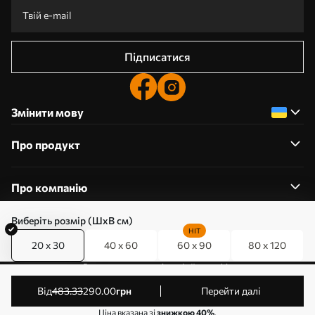
Підписатися
Змінити мову
Про продукт
Про компанію
Виберіть розмір (ШхВ см)
HIT
20 x 30
40 x 60
60 x 90
80 x 120
0800357223
Редагування дозволів на файли cookie
© 2011-2026 Art-holst. Усі права захищені. Власник:
від
483
.33
290
.00
грн
Перейти далі
ТОВ “КЛЄВЄР”. Код ЄДРПОУ: 31780602.
Ціна вказана зі
знижкою 40%
.