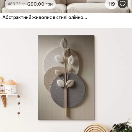
290
.00
грн
119
483
.33
грн
Абстрактний живопис в стилі олійного живопису