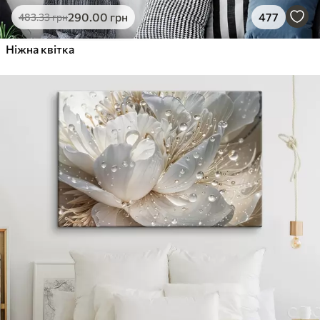
290
.00
грн
477
483
.33
грн
Ніжна квітка