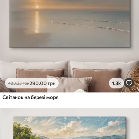
290
.00
грн
1.3k
483
.33
грн
Світанок на березі моря