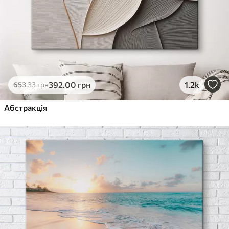
392
.00
грн
1.2k
653
.33
грн
Абстракція