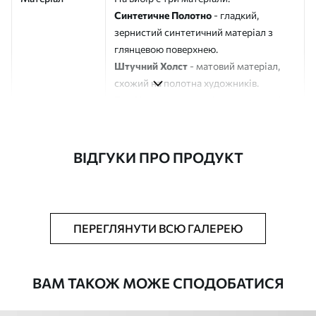
Синтетичне Полотно
- гладкий,
зернистий синтетичний матеріал з
глянцевою поверхнею.
Штучний Холст
- матовий матеріал,
схожий на полотна художників.
Еко-Холст
- високоякісне полотно зі
100% бавовни.
Автор
ART-HOLST
ВІДГУКИ ПРО ПРОДУКТ
Номер артикулу
s40011
Додатково
Можна додати лакове покриття.
ПЕРЕГЛЯНУТИ ВСЮ ГАЛЕРЕЮ
Доступні матеріали
ВАМ ТАКОЖ МОЖЕ СПОДОБАТИСЯ
Стандарт
Від
290
.00
грн