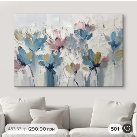
290
.00
грн
501
483
.33
грн