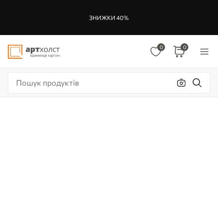
ЗНИЖКИ 40%
0
0