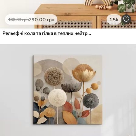
290
.00
грн
1.5k
483
.33
грн
Рельєфні кола та гілка в теплих нейтральних тонах