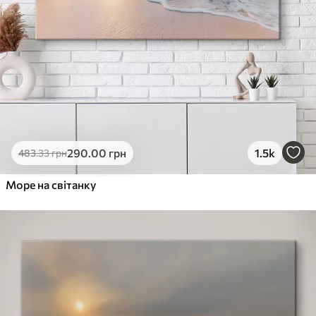
290
.00
грн
1.5k
483
.33
грн
Море на світанку