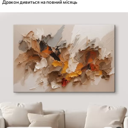
✓
Дракон дивиться на повний місяць
Яскраві, насичені кольори
✓
Стійкість до вицвітання
✓
Безпечне чорнило без запаху
✓
Поверхня з текстурою полотна
✓
Екологічний матеріал