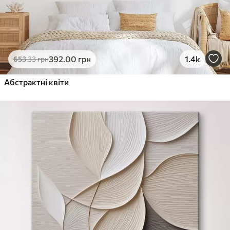
392
.00
грн
1.4k
653
.33
грн
Абстрактні квіти