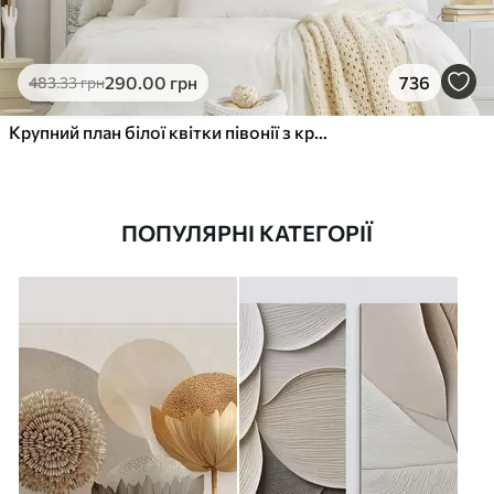
290
.00
грн
736
483
.33
грн
Крупний план білої квітки півонії з крапельками води на пелюстках на розмитому фоні
ПОПУЛЯРНІ КАТЕГОРІЇ