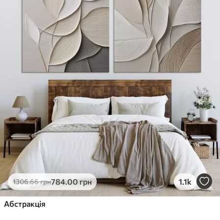
784
.00
грн
1.1k
1306
.66
грн
Абстракція