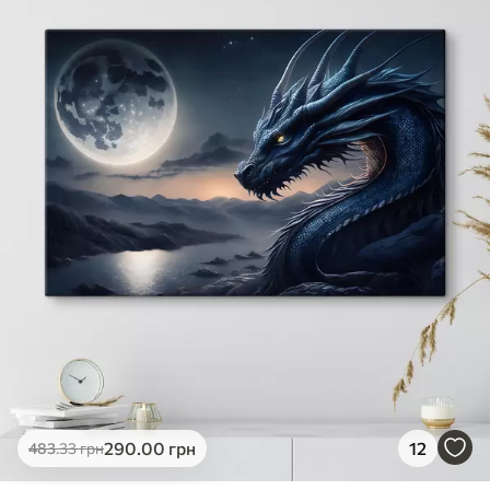
✓
Яскраві, насичені кольори
✓
Стійкість до вицвітання
✓
Безпечне чорнило без запаху
✗
Поверхня з текстурою полотна
✗
Екологічний матеріал
Преміум
Від
363
.00
грн
✓
Яскраві, насичені кольори
✓
Стійкість до вицвітання
✓
Безпечне чорнило без запаху
✓
Поверхня з текстурою полотна
✗
Екологічний матеріал
Еко-Преміум
290
.00
грн
12
483
.33
грн
Від
455
.00
грн