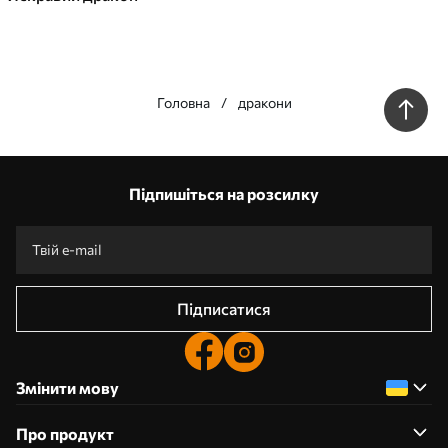
Головна
дракони
Наші переваги
Відповіді:
1
Підпишіться на розсилку
Виготовлення за індивідуальними розмірами
Візьми участь у святкових акціях 2025 та отримай знижку
Безкоштовна професійна обробка фотографій
Промокоди зі знижками до замовлення!
Підписатися
Змінити мову
Про продукт