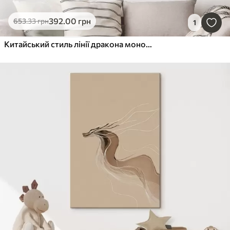
392
.00
грн
653
.33
грн
1
Китайський стиль лінії дракона монохромний малюнок