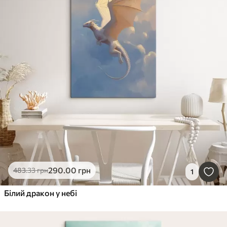
290
.00
грн
483
.33
грн
1
Білий дракон у небі