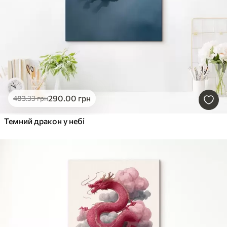
290
.00
грн
483
.33
грн
Темний дракон у небі