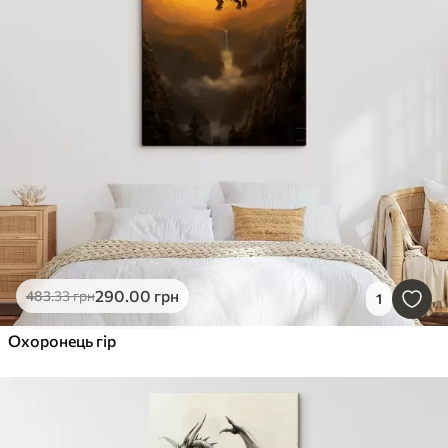
290
.00
грн
483
.33
грн
1
Охоронець гір