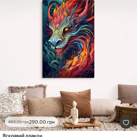
290
.00
грн
483
.33
грн
Яскравий дракон