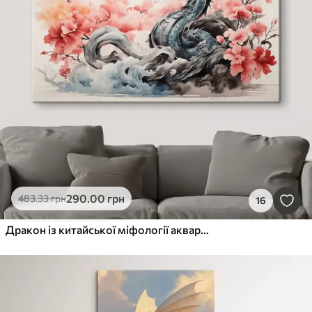
290
.00
грн
483
.33
грн
16
Дракон із китайської міфології аквареллю