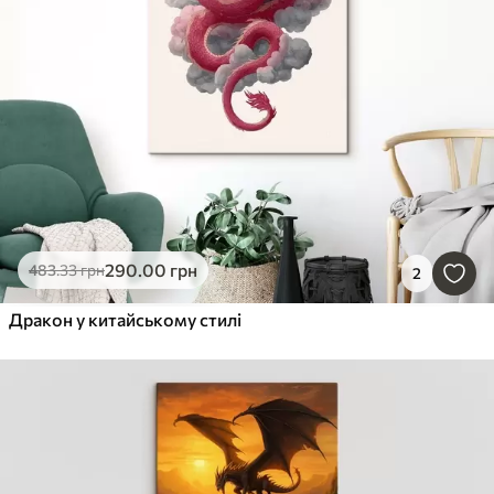
290
.00
грн
483
.33
грн
2
Дракон у китайському стилі