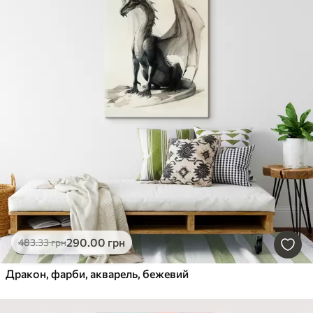
290
.00
грн
483
.33
грн
Дракон, фарби, акварель, бежевий