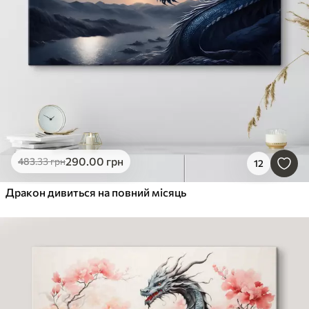
290
.00
грн
483
.33
грн
12
Дракон дивиться на повний місяць