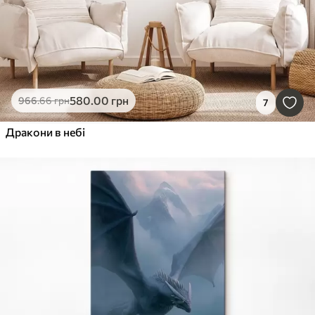
580
.00
грн
966
.66
грн
7
Дракони в небі