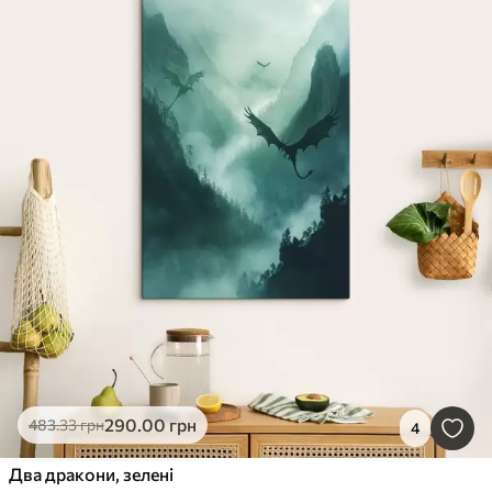
290
.00
грн
483
.33
грн
4
Два дракони, зелені