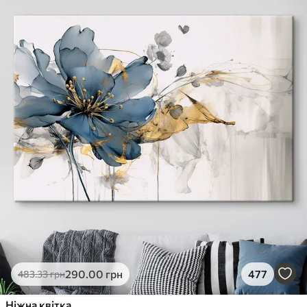
290
.00
грн
477
483
.33
грн
Ніжна квітка