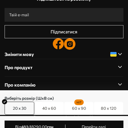
Підписатися
Змінити мову
Про продукт
Про компанію
Виберіть розмір (ШхВ см)
HIT
20 x 30
40 x 60
60 x 90
80 x 120
0800357223
Редагування дозволів на файли cookie
© 2011-2026 Art-holst. Усі права захищені. Власник:
від
483
.33
290
.00
грн
Перейти далі