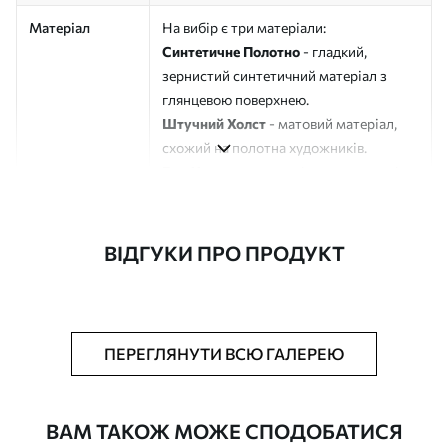
Матеріал
На вибір є три матеріали:
Синтетичне Полотно
- гладкий,
зернистий синтетичний матеріал з
глянцевою поверхнею.
Штучний Холст
- матовий матеріал,
схожий на полотна художників.
Еко-Холст
- високоякісне полотно зі
100% бавовни.
Автор
ART-HOLST
ВІДГУКИ ПРО ПРОДУКТ
Номер артикулу
s45415
Додатково
Можна додати лакове покриття.
ПЕРЕГЛЯНУТИ ВСЮ ГАЛЕРЕЮ
Доступні матеріали
ВАМ ТАКОЖ МОЖЕ СПОДОБАТИСЯ