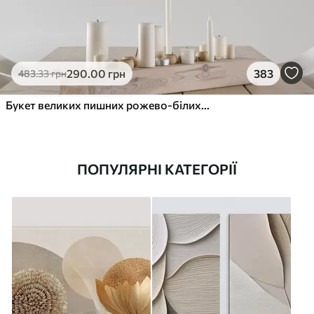
290
.00
грн
383
483
.33
грн
Букет великих пишних рожево-білих квітів півонії із зеленим листям на м’якому розмитому фоні
ПОПУЛЯРНІ КАТЕГОРІЇ