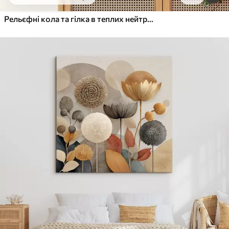
Від
455
.00
грн
✓
Яскраві, насичені кольори
Рельєфні кола та гілка в теплих нейтральних тонах
✓
Стійкість до вицвітання
✓
Безпечне чорнило без запаху
✓
Поверхня з текстурою полотна
✓
Екологічний матеріал