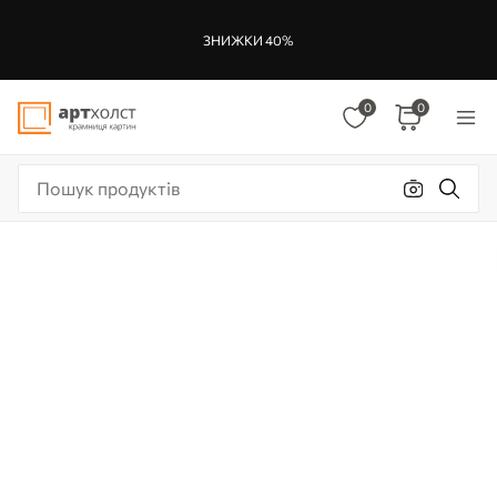
ЗНИЖКИ 40%
0
0