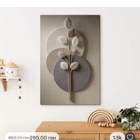
Стандарт
Від
290
.00
грн
✓
Яскраві, насичені кольори
✓
Стійкість до вицвітання
✓
Безпечне чорнило без запаху
✗
Поверхня з текстурою полотна
✗
Екологічний матеріал
Преміум
Від
363
.00
грн
✓
Яскраві, насичені кольори
✓
Стійкість до вицвітання
✓
Безпечне чорнило без запаху
✓
Поверхня з текстурою полотна
✗
Екологічний матеріал
Еко-Преміум
290
.00
грн
1.5k
483
.33
грн