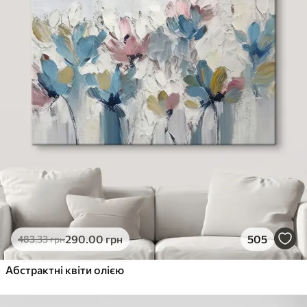
290
.00
грн
505
483
.33
грн
Абстрактні квіти олією