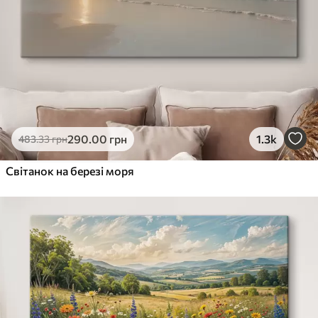
290
.00
грн
1.3k
483
.33
грн
Світанок на березі моря