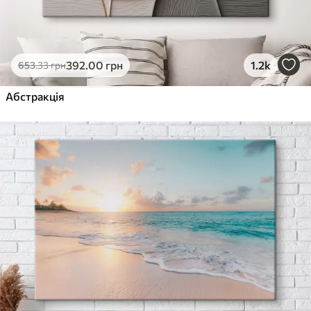
392
.00
грн
1.2k
653
.33
грн
Абстракція