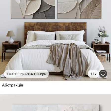
784
.00
грн
1.1k
1306
.66
грн
Абстракція