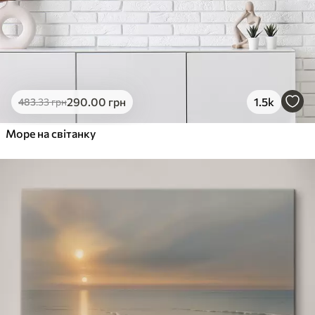
290
.00
грн
1.5k
483
.33
грн
Море на світанку