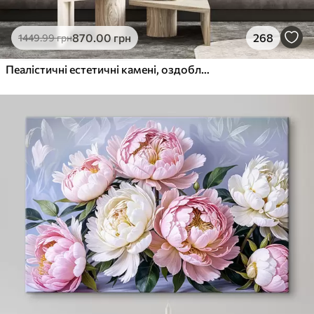
870
.00
грн
268
1449
.99
грн
Пеалістичні естетичні камені, оздоблення будинку, природне освітлення