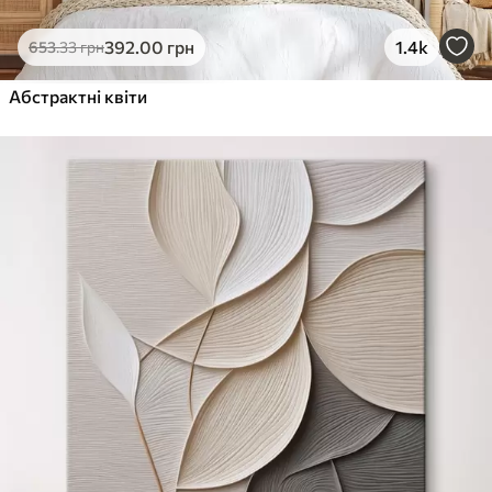
392
.00
грн
1.4k
653
.33
грн
Абстрактні квіти