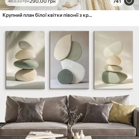
290
.00
грн
741
483
.33
грн
Крупний план білої квітки півонії з крапельками води на пелюстках на розмитому фоні