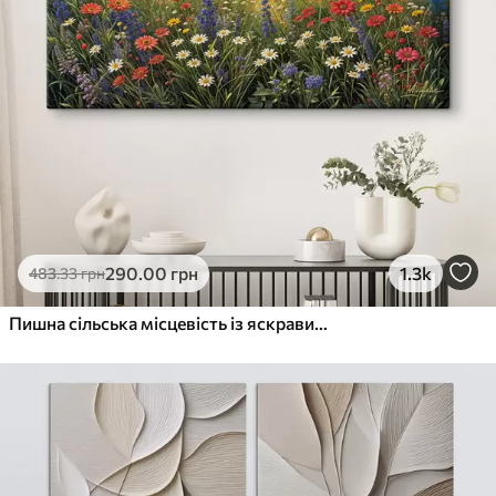
290
.00
грн
1.3k
483
.33
грн
Пишна сільська місцевість із яскравим лугом диких квітів, наповненим різнокольоровими квітами під хмарним небом