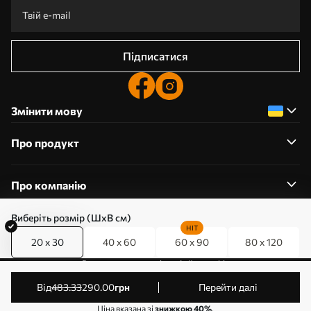
Підписатися
Змінити мову
Про продукт
Про компанію
Виберіть розмір (ШхВ см)
HIT
20 x 30
40 x 60
60 x 90
80 x 120
0800357223
Редагування дозволів на файли cookie
© 2011-2026 Art-holst. Усі права захищені. Власник:
від
483
.33
290
.00
грн
Перейти далі
ТОВ “КЛЄВЄР”. Код ЄДРПОУ: 31780602.
Ціна вказана зі
знижкою 40%
.