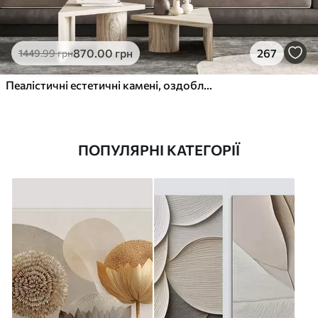
870
.00
грн
267
1449
.99
грн
Пеалістичні естетичні камені, оздоблення будинку, природне освітлення
ПОПУЛЯРНІ КАТЕГОРІЇ