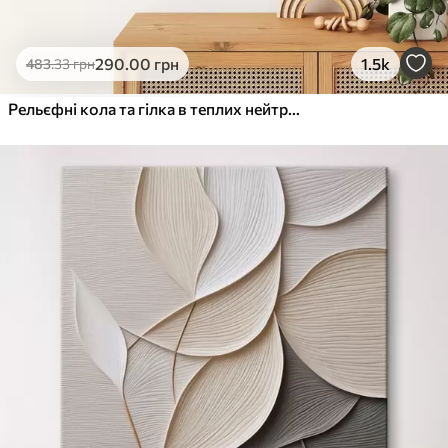
290
.00
грн
1.5k
483
.33
грн
Рельєфні кола та гілка в теплих нейтральних тонах