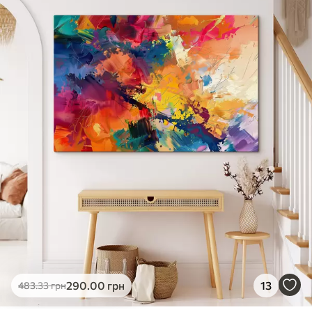
✓
Яскраві, насичені кольори
✓
Стійкість до вицвітання
✓
Безпечне чорнило без запаху
✗
Поверхня з текстурою полотна
✗
Екологічний матеріал
Преміум
Від
363
.00
грн
✓
Яскраві, насичені кольори
✓
Стійкість до вицвітання
✓
Безпечне чорнило без запаху
✓
Поверхня з текстурою полотна
✗
Екологічний матеріал
Еко-Преміум
290
.00
грн
13
483
.33
грн
Від
455
.00
грн