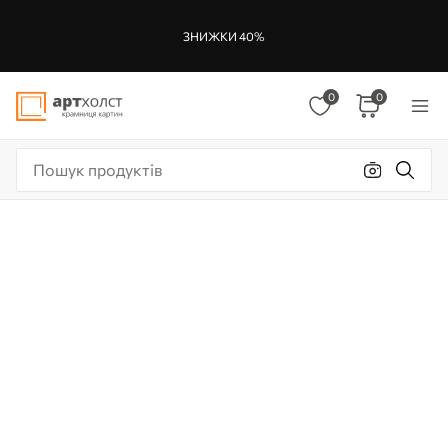
ЗНИЖКИ 40%
0
0