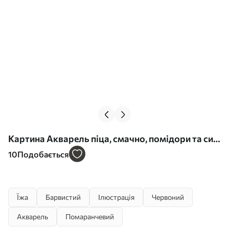
Картина Акварель піца, смачно, помідори та сир,
мистецтво їжі, дерев'яний стіл Арт. s39704
10
Подобається
Їжа
Барвистий
Ілюстрація
Червоний
Акварель
Помаранчевий