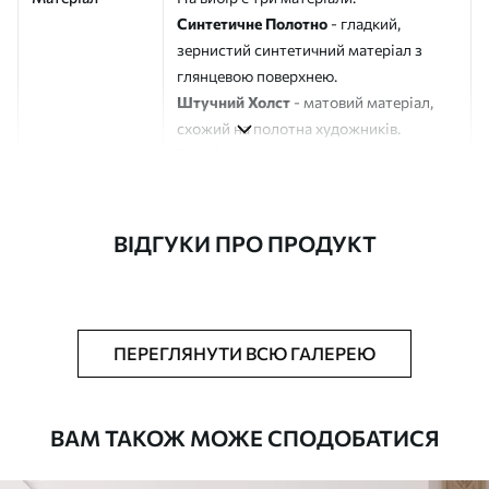
Синтетичне Полотно
- гладкий,
зернистий синтетичний матеріал з
глянцевою поверхнею.
Штучний Холст
- матовий матеріал,
схожий на полотна художників.
Еко-Холст
- високоякісне полотно зі
100% бавовни.
Автор
ART-HOLST
ВІДГУКИ ПРО ПРОДУКТ
Номер артикулу
s39704
Додатково
Можна додати лакове покриття.
ПЕРЕГЛЯНУТИ ВСЮ ГАЛЕРЕЮ
Доступні матеріали
ВАМ ТАКОЖ МОЖЕ СПОДОБАТИСЯ
Стандарт
Від
290
.00
грн