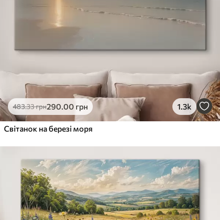
290
.00
грн
1.3k
483
.33
грн
Світанок на березі моря