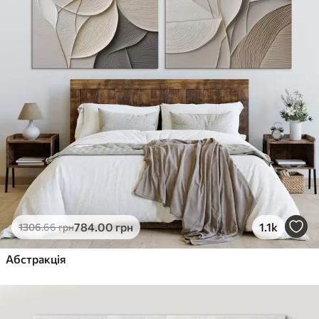
784
.00
грн
1.1k
1306
.66
грн
Абстракція