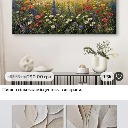
290
.00
грн
1.3k
483
.33
грн
Пишна сільська місцевість із яскравим лугом диких квітів, наповненим різнокольоровими квітами під хмарним небом