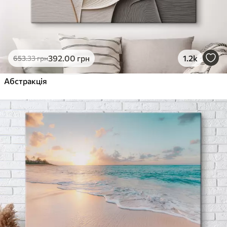
392
.00
грн
1.2k
653
.33
грн
Абстракція