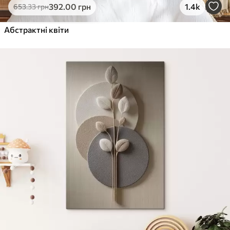
392
.00
грн
1.4k
653
.33
грн
Абстрактні квіти