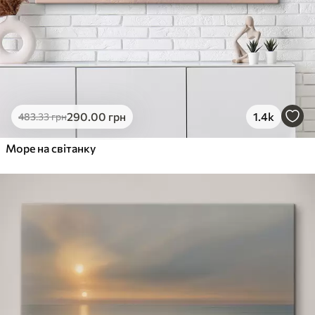
290
.00
грн
1.4k
483
.33
грн
Море на світанку