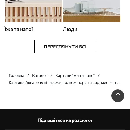
Їжа та напої
Люди
ПЕРЕГЛЯНУТИ ВСІ
Головна
Каталог
Картини їжа та напої
Картина Акварель піца, смачно, помідори та сир, мистецтво
їжі, дерев'яний стіл Арт. s39704
Підпишіться на розсилку