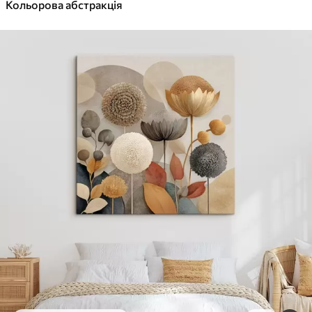
✓
Кольорова абстракція
Яскраві, насичені кольори
✓
Стійкість до вицвітання
✓
Безпечне чорнило без запаху
✓
Поверхня з текстурою полотна
✓
Екологічний матеріал