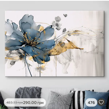
290
.00
грн
476
483
.33
грн