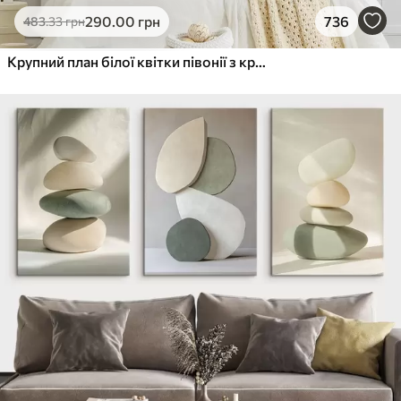
290
.00
грн
736
483
.33
грн
Крупний план білої квітки півонії з крапельками води на пелюстках на розмитому фоні