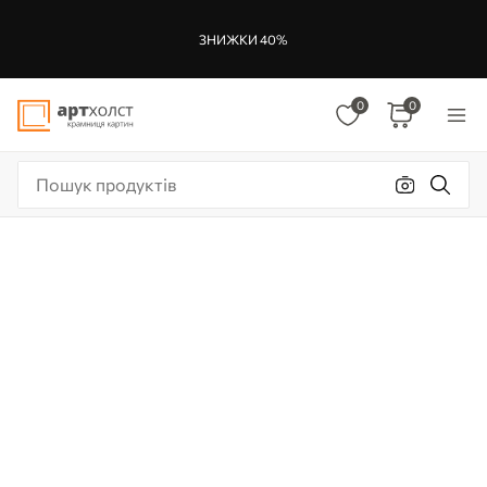
ЗНИЖКИ 40%
0
0