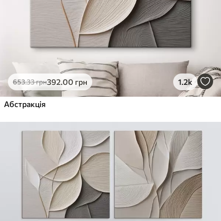
392
.00
грн
1.2k
653
.33
грн
Абстракція