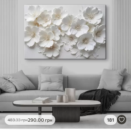
✓
Яскраві, насичені кольори
✓
Стійкість до вицвітання
✓
Безпечне чорнило без запаху
✗
Поверхня з текстурою полотна
✗
Екологічний матеріал
Преміум
Від
363
.00
грн
✓
Яскраві, насичені кольори
✓
Стійкість до вицвітання
✓
Безпечне чорнило без запаху
✓
Поверхня з текстурою полотна
✗
Екологічний матеріал
Еко-Преміум
290
.00
грн
181
483
.33
грн
Від
455
.00
грн