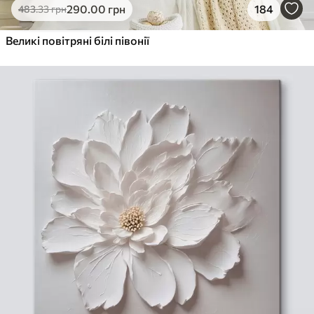
290
.00
грн
184
483
.33
грн
Великі повітряні білі півонії