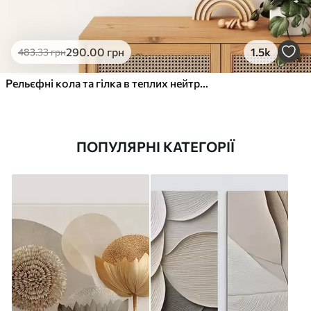
290
.00
грн
1.5k
483
.33
грн
Рельєфні кола та гілка в теплих нейтральних тонах
ПОПУЛЯРНІ КАТЕГОРІЇ