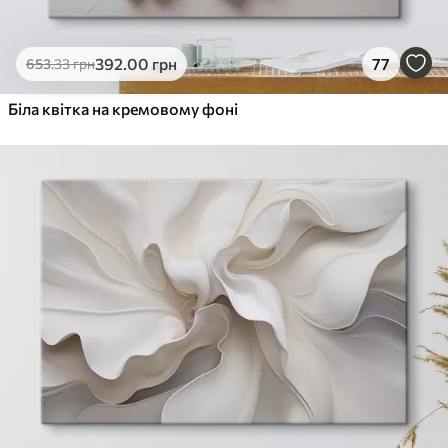
392
.00
грн
77
653
.33
грн
Біла квітка на кремовому фоні