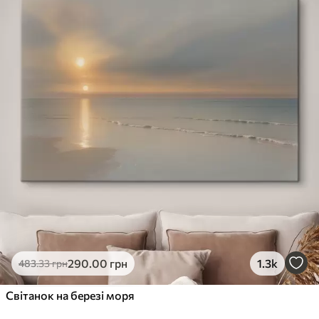
290
.00
грн
1.3k
483
.33
грн
Світанок на березі моря