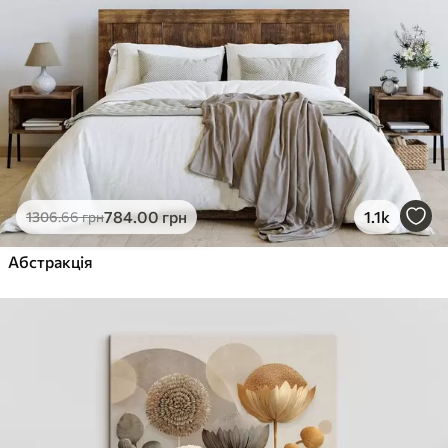
784
.00
грн
1.1k
1306
.66
грн
Абстракція