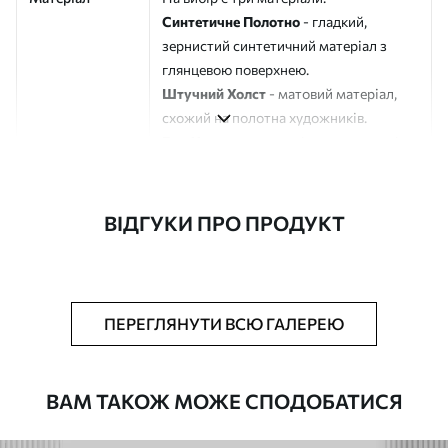
Синтетичне Полотно
- гладкий,
зернистий синтетичний матеріал з
глянцевою поверхнею.
Штучний Холст
- матовий матеріал,
схожий на полотна художників.
Еко-Холст
- високоякісне полотно зі
100% бавовни.
Автор
ART-HOLST
ВІДГУКИ ПРО ПРОДУКТ
Номер артикулу
s39510
Додатково
Можна додати лакове покриття.
ПЕРЕГЛЯНУТИ ВСЮ ГАЛЕРЕЮ
Доступні матеріали
ВАМ ТАКОЖ МОЖЕ СПОДОБАТИСЯ
Стандарт
Від
290
.00
грн