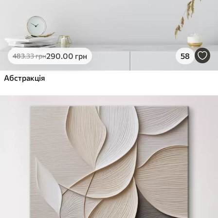
290
.00
грн
58
483
.33
грн
Абстракція