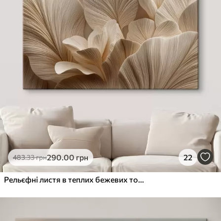
290
.00
грн
22
483
.33
грн
Рельєфні листя в теплих бежевих тонах