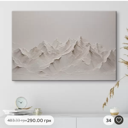
290
.00
грн
34
483
.33
грн