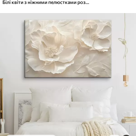
✓
Яскраві, насичені кольори
Білі квіти з ніжними пелюстками розташовані в красивому квітковому візерунку на світлому фоні
✓
Стійкість до вицвітання
✓
Безпечне чорнило без запаху
✓
Поверхня з текстурою полотна
✓
Екологічний матеріал