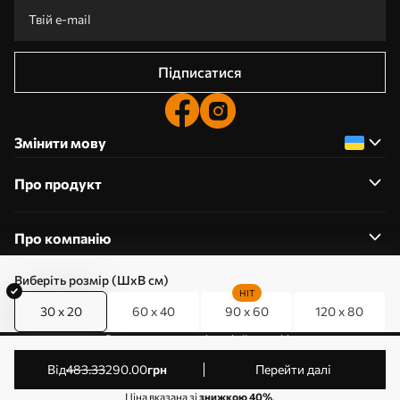
Підписатися
Змінити мову
Про продукт
Про компанію
Виберіть розмір (ШхВ см)
HIT
30 x 20
60 x 40
90 x 60
120 x 80
0800357223
Редагування дозволів на файли cookie
© 2011-2026 Art-holst. Усі права захищені. Власник:
від
483
.33
290
.00
грн
Перейти далі
ТОВ “КЛЄВЄР”. Код ЄДРПОУ: 31780602.
Ціна вказана зі
знижкою 40%
.