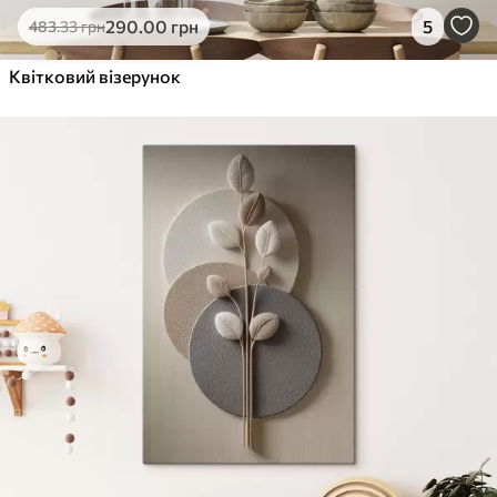
290
.00
грн
5
483
.33
грн
Квітковий візерунок