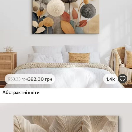
392
.00
грн
1.4k
653
.33
грн
Абстрактні квіти