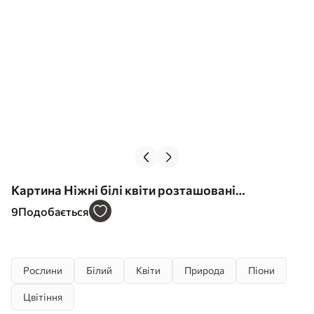
Картина Ніжні білі квіти розташовані
природним, органічним візерунком на світлому
9
Подобається
фоні Арт. s39510
Рослини
Білий
Квіти
Природа
Піони
Цвітіння