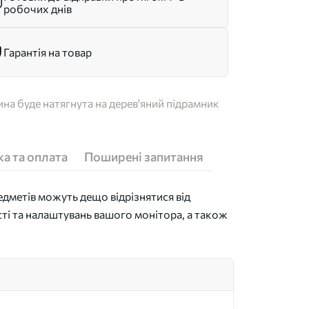
робочих днів
Гарантія на товар
на буде натягнута на дерев'яний підрамник
а та оплата
Поширені запитання
дметів можуть дещо відрізнятися від
сті та налаштувань вашого монітора, а також