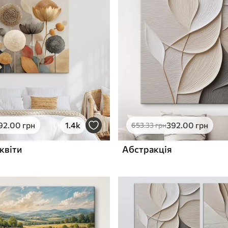
✓
з запаху
Безпечне чорнило без запаху
ю
Поверхня з текстурою
✓
полотна
✓
л
Екологічний матеріал
92
.00
грн
1.4k
392
.00
грн
653
.33
грн
квіти
Абстракція