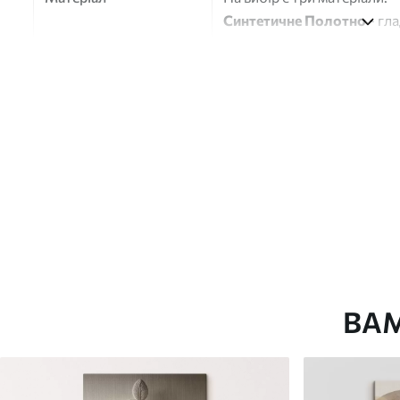
Синтетичне Полотно
- гл
глянцевою поверхнею.
Штучний Холст
- матовий
Еко-Холст
- високоякісне
Автор
ART-HOLST
Номер артикулу
s39333
Додатково
Можна додати лакове пок
Доступні матеріали
ВА
Стандарт
Преміум
Від
392
.00
грн
Від
490
.00
грн
✓
✓
Яскраві, насичені кольори
Яскраві, насичені ко
✓
✓
Стійкість до вицвітання
Стійкість до вицвіта