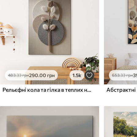
✓
✓
Безпечне чорнило без запаху
Безпечне чорнило бе
Поверхня з текстурою
Поверхня з текстуро
✗
✓
полотна
полотна
✗
✗
Екологічний матеріал
Екологічний матеріа
290
.00
грн
1.5k
3
483
.33
грн
653
.33
грн
Рельєфні кола та гілка в теплих нейтральних тонах
Абстрактні 