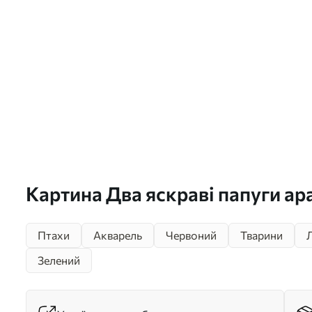
Картина Два яскраві папуги ара
одній гілці акварель Арт. s393
Птахи
Акварель
Червоний
Тварини
Зелений