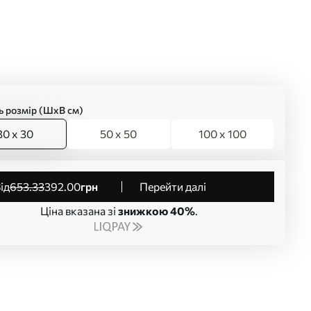
ь розмір (ШхВ см)
30 x 30
50 x 50
100 x 100
від
653
.33
392
.00
грн
Перейти далі
Ціна вказана зі
знижкою 40%
.