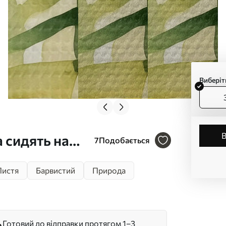
Виберіт
 сидять на
7
Подобається
33
Листя
Барвистий
Природа
Готовий до відправки протягом 1–3