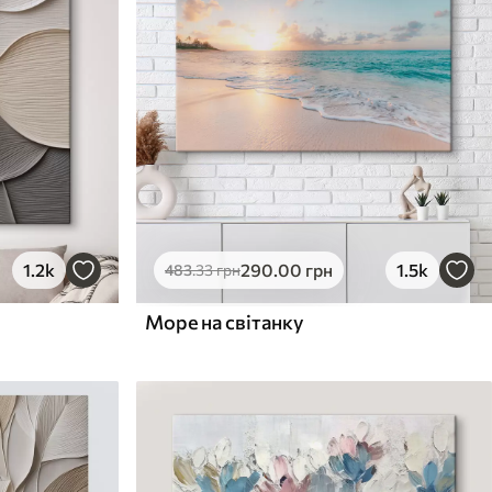
1.2k
290
.00
грн
1.5k
483
.33
грн
Море на світанку