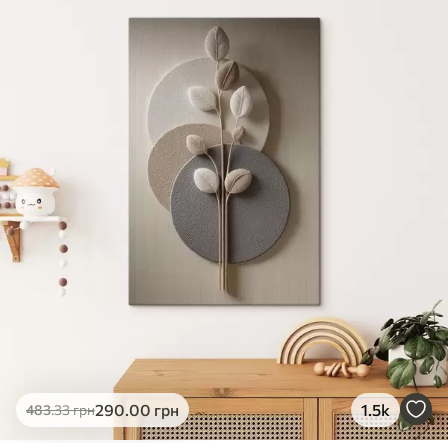
✓
Яскраві, насичені кольори
✓
Стійкість до вицвітання
✓
Безпечне чорнило без запаху
✗
Поверхня з текстурою полотна
✗
Екологічний матеріал
Преміум
Від
363
.00
грн
✓
Яскраві, насичені кольори
✓
Стійкість до вицвітання
✓
Безпечне чорнило без запаху
✓
Поверхня з текстурою полотна
✗
Екологічний матеріал
Еко-Преміум
290
.00
грн
1.5k
483
.33
грн
Від
455
.00
грн