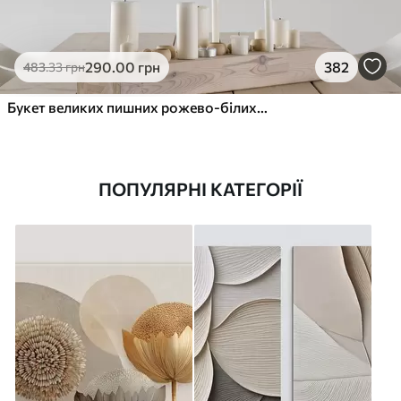
290
.00
грн
382
483
.33
грн
Букет великих пишних рожево-білих квітів півонії із зеленим листям на м’якому розмитому фоні
ПОПУЛЯРНІ КАТЕГОРІЇ