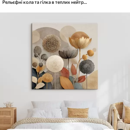
✓
Яскраві, насичені кольори
Рельєфні кола та гілка в теплих нейтральних тонах
✓
Стійкість до вицвітання
✓
Безпечне чорнило без запаху
✓
Поверхня з текстурою полотна
✓
Екологічний матеріал