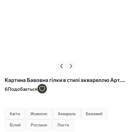
Картина Бавовна гілки в стилі аквареллю Арт.
s39215
6
Подобається
Квіти
Живопис
Акварель
Бежевий
Білий
Рослини
Листя