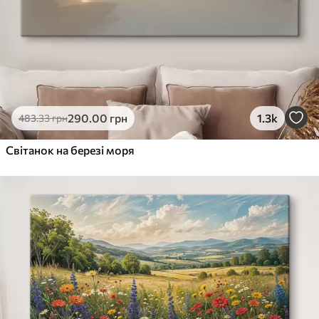
290
.00
грн
1.3k
483
.33
грн
Світанок на березі моря