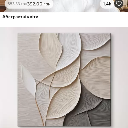
392
.00
грн
1.4k
653
.33
грн
Абстрактні квіти