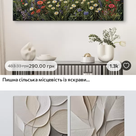
290
.00
грн
1.3k
483
.33
грн
Пишна сільська місцевість із яскравим лугом диких квітів, наповненим різнокольоровими квітами під хмарним небом