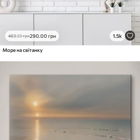
290
.00
грн
1.5k
483
.33
грн
Море на світанку