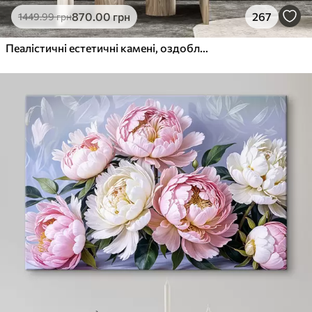
870
.00
грн
267
1449
.99
грн
Пеалістичні естетичні камені, оздоблення будинку, природне освітлення