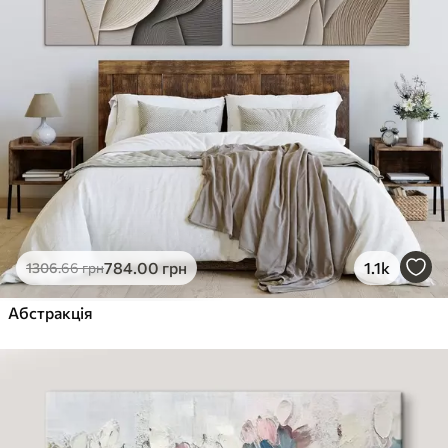
784
.00
грн
1.1k
1306
.66
грн
Абстракція