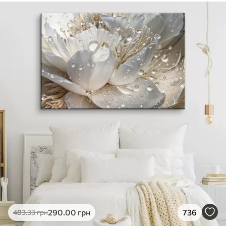
290
.00
грн
736
483
.33
грн