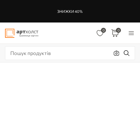
ЗНИЖКИ 40%
0
0