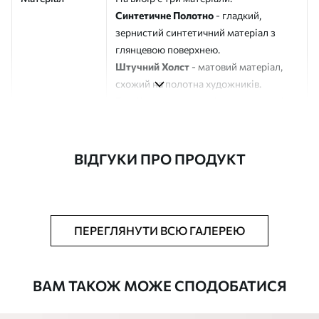
Синтетичне Полотно
- гладкий,
зернистий синтетичний матеріал з
глянцевою поверхнею.
Штучний Холст
- матовий матеріал,
схожий на полотна художників.
Еко-Холст
- високоякісне полотно зі
100% бавовни.
Автор
ART-HOLST
ВІДГУКИ ПРО ПРОДУКТ
Номер артикулу
s39215
Додатково
Можна додати лакове покриття.
ПЕРЕГЛЯНУТИ ВСЮ ГАЛЕРЕЮ
Доступні матеріали
ВАМ ТАКОЖ МОЖЕ СПОДОБАТИСЯ
Стандарт
Від
290
.00
грн