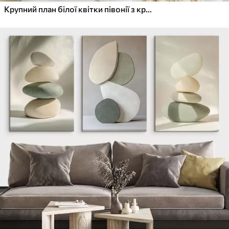
Крупний план білої квітки півонії з крапельками води на пелюстках на розмитому фоні