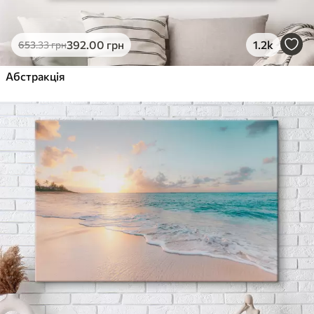
392
.00
грн
1.2k
653
.33
грн
Абстракція