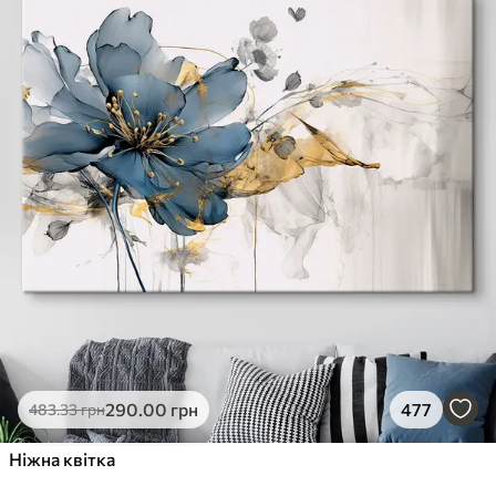
290
.00
грн
477
483
.33
грн
Ніжна квітка