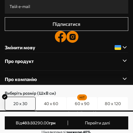
Підписатися
Змінити мову
Про продукт
Про компанію
Виберіть розмір (ШхВ см)
HIT
20 x 30
40 x 60
60 x 90
80 x 120
0800357223
Редагування дозволів на файли cookie
© 2011-2026 Art-holst. Усі права захищені. Власник:
від
483
.33
290
.00
грн
Перейти далі
ТОВ “КЛЄВЄР”. Код ЄДРПОУ: 31780602.
Ціна вказана зі
знижкою 40%
.