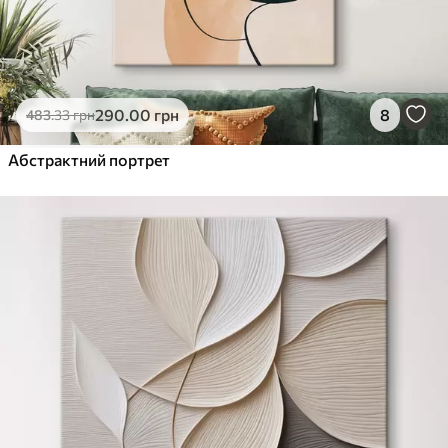
290
.00
грн
8
483
.33
грн
Абстрактний портрет