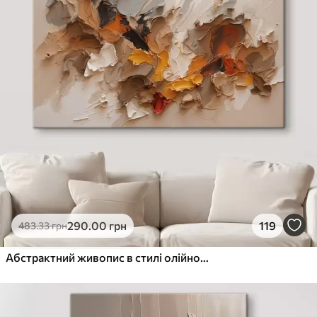
290
.00
грн
119
483
.33
грн
Абстрактний живопис в стилі олійного живопису