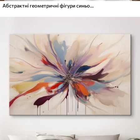
Абстрактні геометричні фігури синього, помаранчевого та коричневого кольорів створюють сучасну мінімалістичну композицію