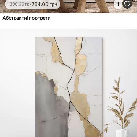
784
.00
грн
1
1306
.66
грн
Абстрактні портрети