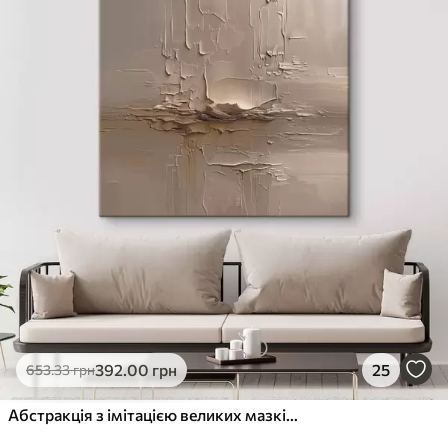
392
.00
грн
25
653
.33
грн
Абстракція з імітацією великих мазків пензля