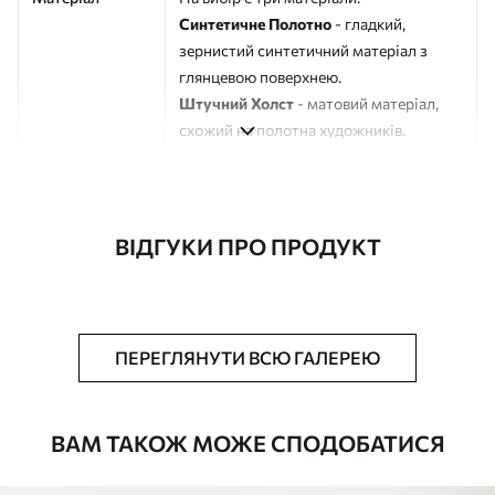
Синтетичне Полотно
- гладкий,
зернистий синтетичний матеріал з
глянцевою поверхнею.
Штучний Холст
- матовий матеріал,
схожий на полотна художників.
Еко-Холст
- високоякісне полотно зі
100% бавовни.
Автор
ART-HOLST
ВІДГУКИ ПРО ПРОДУКТ
Номер артикулу
m30462
Додатково
Можна додати лакове покриття.
ПЕРЕГЛЯНУТИ ВСЮ ГАЛЕРЕЮ
Доступні матеріали
ВАМ ТАКОЖ МОЖЕ СПОДОБАТИСЯ
Стандарт
Від
580
.00
грн