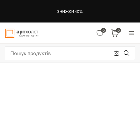
ЗНИЖКИ 40%
0
0