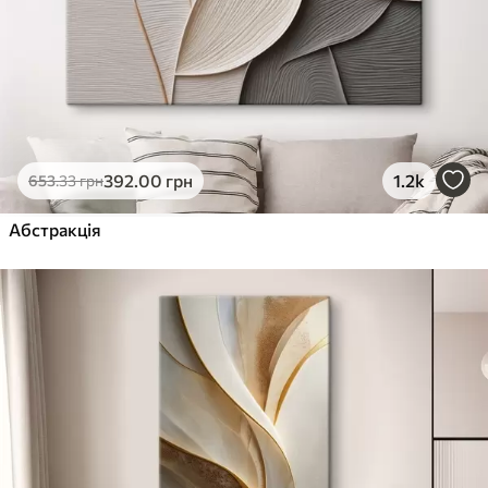
392
.00
грн
1.2k
653
.33
грн
Абстракція