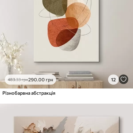
290
.00
грн
12
483
.33
грн
Різнобарвна абстракція