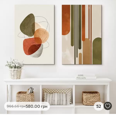
✓
Яскраві, насичені кольори
✓
Стійкість до вицвітання
✓
Безпечне чорнило без запаху
✗
Поверхня з текстурою полотна
✗
Екологічний матеріал
Преміум
Від
726
.00
грн
✓
Яскраві, насичені кольори
✓
Стійкість до вицвітання
✓
Безпечне чорнило без запаху
✓
Поверхня з текстурою полотна
✗
Екологічний матеріал
Еко-Преміум
580
.00
грн
52
966
.66
грн
Від
910
.00
грн