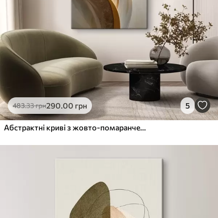
290
.00
грн
5
483
.33
грн
Абстрактні криві з жовто-помаранчевими та бежевими акцентами