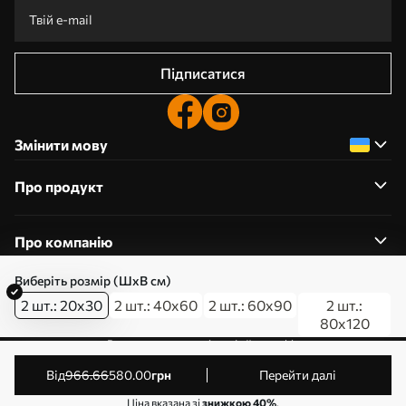
Підписатися
Змінити мову
Про продукт
Про компанію
Виберіть розмір (ШхВ см)
2 шт.: 20x30
2 шт.: 40x60
2 шт.: 60x90
2 шт.:
80x120
0800357223
Редагування дозволів на файли cookie
© 2011-2026 Art-holst. Усі права захищені. Власник:
від
966
.66
580
.00
грн
Перейти далі
ТОВ “КЛЄВЄР”. Код ЄДРПОУ: 31780602.
Ціна вказана зі
знижкою 40%
.