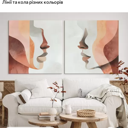
✓
Лінії та кола різних кольорів
Яскраві, насичені кольори
✓
Стійкість до вицвітання
✓
Безпечне чорнило без запаху
✓
Поверхня з текстурою полотна
✓
Екологічний матеріал