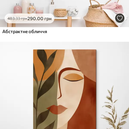
290
.00
грн
483
.33
грн
Абстрактне обличчя