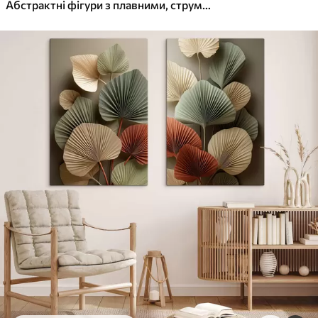
✓
Яскраві, насичені кольори
Абстрактні фігури з плавними, струмливими лініями у відтінках кремового та бежевого
✓
Стійкість до вицвітання
✓
Безпечне чорнило без запаху
✓
Поверхня з текстурою полотна
✓
Екологічний матеріал