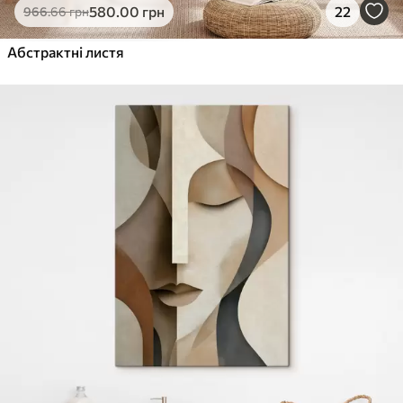
580
.00
грн
22
966
.66
грн
Абстрактні листя