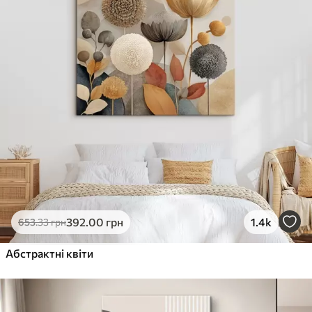
392
.00
грн
1.4k
653
.33
грн
Абстрактні квіти