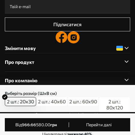
Підписатися
Змінити мову
Про продукт
Про компанію
Виберіть розмір (ШхВ см)
2 шт.: 20x30
2 шт.: 40x60
2 шт.: 60x90
2 шт.:
80x120
0800357223
Редагування дозволів на файли cookie
© 2011-2026 Art-holst. Усі права захищені. Власник:
від
966
.66
580
.00
грн
Перейти далі
ТОВ “КЛЄВЄР”. Код ЄДРПОУ: 31780602.
Ціна вказана зі
знижкою 40%
.