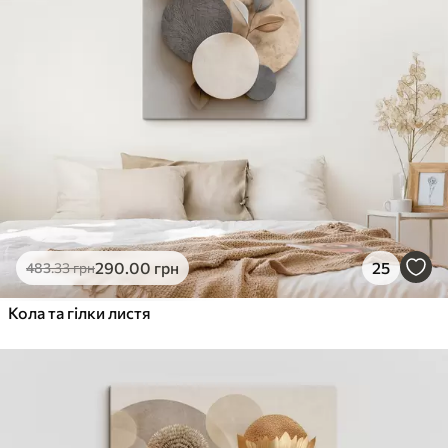
290
.00
грн
25
483
.33
грн
Кола та гілки листя