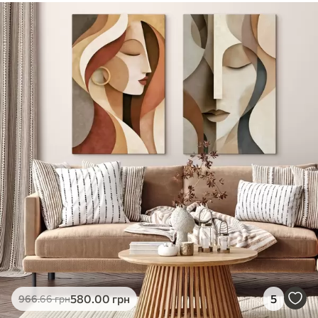
580
.00
грн
5
966
.66
грн