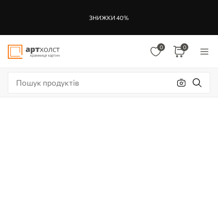
ЗНИЖКИ 40%
0
0