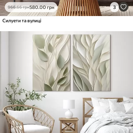
580
.00
грн
3
966
.66
грн
Силуети та вулиці