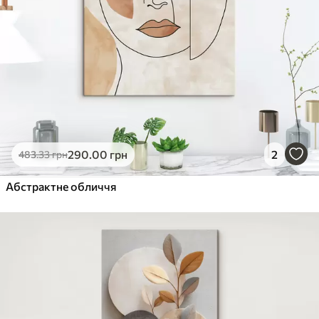
290
.00
грн
2
483
.33
грн
Абстрактне обличчя