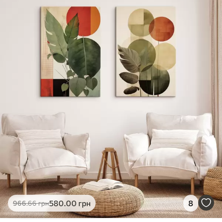
✓
Яскраві, насичені кольори
✓
Стійкість до вицвітання
✓
Безпечне чорнило без запаху
✗
Поверхня з текстурою полотна
✗
Екологічний матеріал
Преміум
Від
726
.00
грн
✓
Яскраві, насичені кольори
✓
Стійкість до вицвітання
✓
Безпечне чорнило без запаху
✓
Поверхня з текстурою полотна
✗
Екологічний матеріал
Еко-Преміум
580
.00
грн
8
966
.66
грн
Від
910
.00
грн