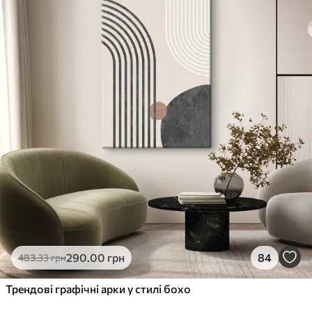
290
.00
грн
84
483
.33
грн
Трендові графічні арки у стилі бохо