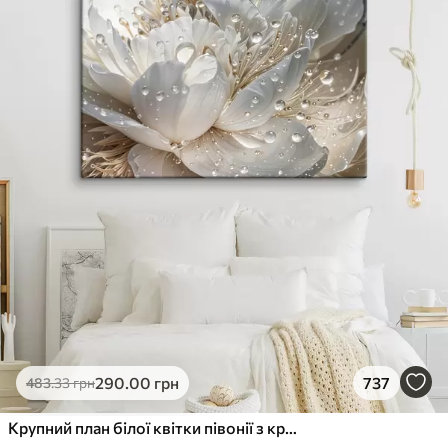
290
.00
грн
737
483
.33
грн
Крупний план білої квітки півонії з крапельками води на пелюстках на розмитому фоні