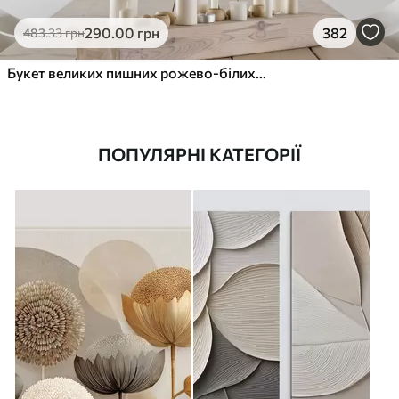
290
.00
грн
382
483
.33
грн
Букет великих пишних рожево-білих квітів півонії із зеленим листям на м’якому розмитому фоні
ПОПУЛЯРНІ КАТЕГОРІЇ