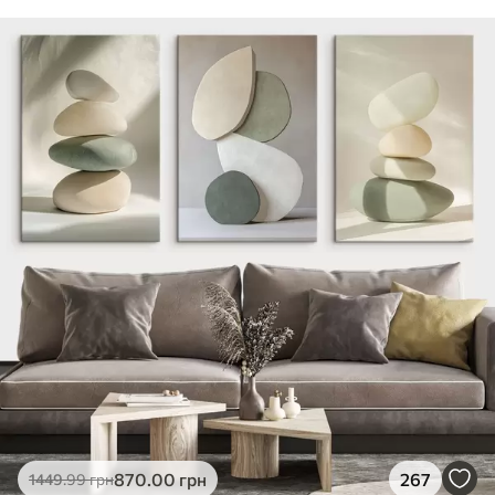
870
.00
грн
267
1449
.99
грн