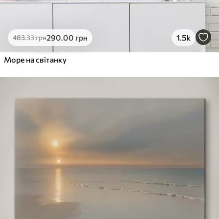
290
.00
грн
1.5k
483
.33
грн
Море на світанку