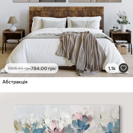
784
.00
грн
1.1k
1306
.66
грн
Абстракція