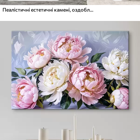
Пеалістичні естетичні камені, оздоблення будинку, природне освітлення