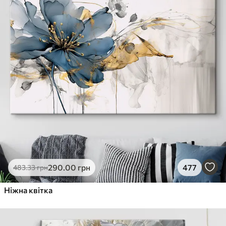
290
.00
грн
477
483
.33
грн
Ніжна квітка