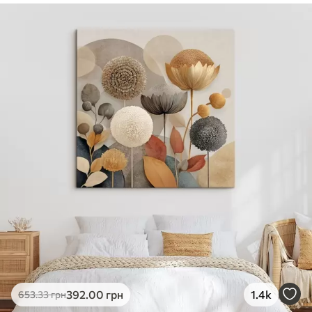
✓
Безпечне чорнило без запаху
✓
Поверхня з текстурою полотна
✓
Екологічний матеріал
392
.00
грн
1.4k
653
.33
грн