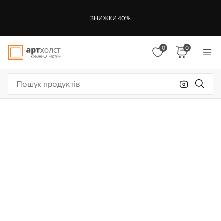
ЗНИЖКИ 40%
0
0