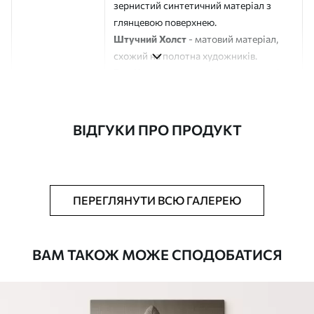
зернистий синтетичний матеріал з
глянцевою поверхнею.
Штучний Холст
- матовий матеріал,
схожий на полотна художників.
Еко-Холст
- високоякісне полотно зі
100% бавовни.
Автор
ART-HOLST
ВІДГУКИ ПРО ПРОДУКТ
Номер артикулу
m00468
Додатково
Можна додати лакове покриття.
ПЕРЕГЛЯНУТИ ВСЮ ГАЛЕРЕЮ
Доступні матеріали
ВАМ ТАКОЖ МОЖЕ СПОДОБАТИСЯ
Стандарт
Від
580
.00
грн
✓
Яскраві, насичені кольори