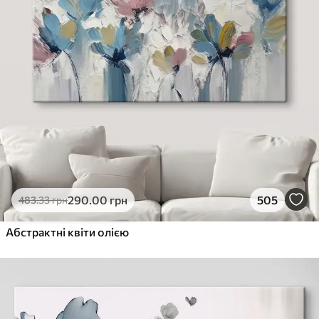
290
.00
грн
505
483
.33
грн
Абстрактні квіти олією