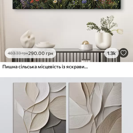
290
.00
грн
1.3k
483
.33
грн
Пишна сільська місцевість із яскравим лугом диких квітів, наповненим різнокольоровими квітами під хмарним небом