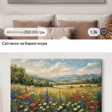
290
.00
грн
1.3k
483
.33
грн
Світанок на березі моря