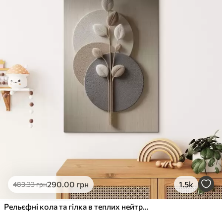
✓
Стійкість до вицвітання
✓
Безпечне чорнило без запаху
✗
Поверхня з текстурою полотна
✗
Екологічний матеріал
Преміум
Від
726
.00
грн
✓
Яскраві, насичені кольори
✓
Стійкість до вицвітання
✓
Безпечне чорнило без запаху
✓
Поверхня з текстурою полотна
✗
Екологічний матеріал
Еко-Преміум
290
.00
грн
1.5k
483
.33
грн
Від
910
.00
грн
✓
Яскраві, насичені кольори
Рельєфні кола та гілка в теплих нейтральних тонах
✓
Стійкість до вицвітання