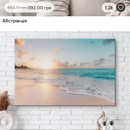
392
.00
грн
1.2k
653
.33
грн
Абстракція