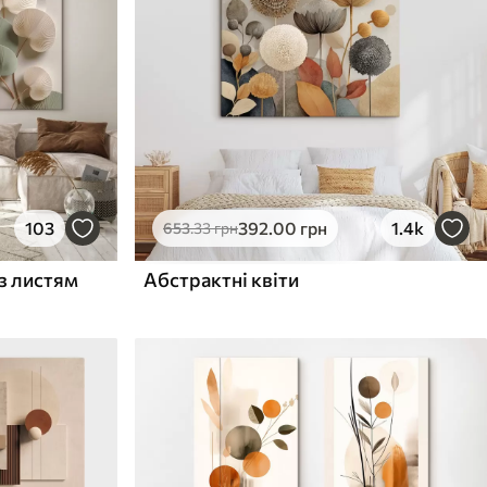
103
392
.00
грн
1.4k
653
.33
грн
з листям
Абстрактні квіти