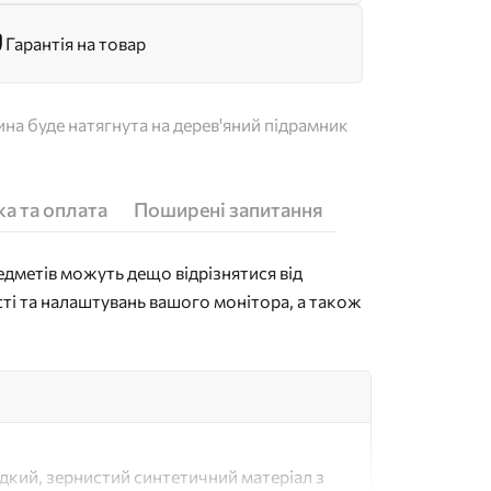
Гарантія на товар
на буде натягнута на дерев'яний підрамник
а та оплата
Поширені запитання
дметів можуть дещо відрізнятися від
сті та налаштувань вашого монітора, а також
адкий, зернистий синтетичний матеріал з