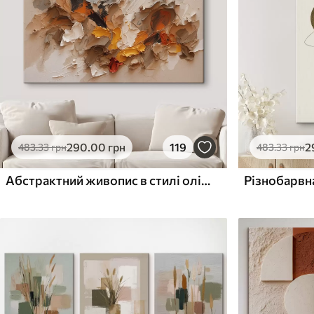
Поверхня з текстурою
Поверхня з текстуро
✗
✓
полотна
полотна
✗
✗
Екологічний матеріал
Екологічний матеріа
290
.00
грн
119
2
483
.33
грн
483
.33
грн
Абстрактний живопис в стилі олійного живопису
Різнобарвн