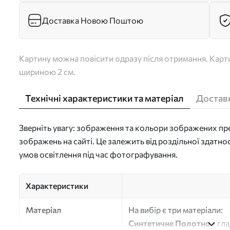
Доставка Новою Поштою
Картину можна повісити одразу після отримання. Карти
шириною 2 см.
Технічні характеристики та матеріал
Доставк
Зверніть увагу: зображення та кольори зображених пре
зображень на сайті. Це залежить від роздільної здатно
умов освітлення під час фотографування.
Характеристики
Матеріал
На вибір є три матеріали:
Синтетичне Полотно
- гл