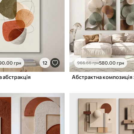
ю
Поверхня з текстурою
✓
полотна
✓
л
Екологічний матеріал
90
.00
грн
12
580
.00
грн
966
.66
грн
а абстракція
Абстрактна композиція 