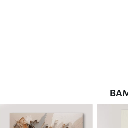
глянцевою поверхнею.
Штучний Холст
- матовий
Еко-Холст
- високоякісне
Автор
ART-HOLST
Номер артикулу
m00608
Додатково
Можна додати лакове пок
Доступні матеріали
ВА
Стандарт
Преміум
Від
580
.00
грн
Від
726
.00
грн
✓
✓
Яскраві, насичені кольори
Яскраві, насичені ко
✓
✓
Стійкість до вицвітання
Стійкість до вицвіта
✓
✓
Безпечне чорнило без запаху
Безпечне чорнило бе