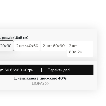
ь розмір (ШхВ см)
: 20x30
2 шт.: 40x60
2 шт.: 60x90
2 шт.:
80x120
від
966
.66
580
.00
грн
Перейти далі
Ціна вказана зі
знижкою 40%
.