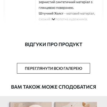
зернистий синтетичний матеріал з
глянцевою поверхнею.
Штучний Холст
- матовий матеріал,
схожий на полотна художників.
Еко-Холст
- високоякісне полотно зі
100% бавовни.
Автор
ART-HOLST
ВІДГУКИ ПРО ПРОДУКТ
Номер артикулу
m00597
Додатково
Можна додати лакове покриття.
ПЕРЕГЛЯНУТИ ВСЮ ГАЛЕРЕЮ
Доступні матеріали
ВАМ ТАКОЖ МОЖЕ СПОДОБАТИСЯ
Стандарт
Від
580
.00
грн
✓
Яскраві, насичені кольори