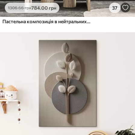
784
.00
грн
37
1306
.66
грн
Пастельна композиція в нейтральних тонах