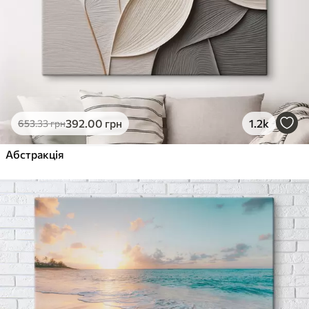
392
.00
грн
1.2k
653
.33
грн
Абстракція