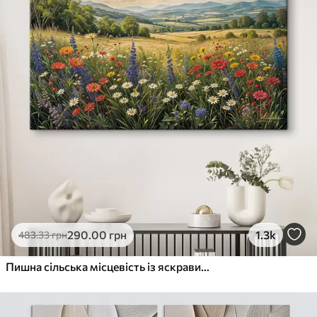
290
.00
грн
1.3k
483
.33
грн
Пишна сільська місцевість із яскравим лугом диких квітів, наповненим різнокольоровими квітами під хмарним небом