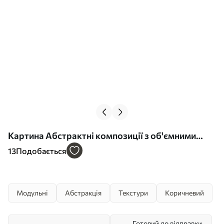
Картина Абстрактні композиції з об'ємними
геометричними фігурами на фактурному тлі
13
Подобається
Арт. m00597
Модульні
Абстракція
Текстури
Коричневий
Готовий до відправки