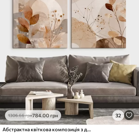
✓
Стійкість до вицвітання
✓
Безпечне чорнило без запаху
✗
Поверхня з текстурою полотна
✗
Екологічний матеріал
Преміум
Від
726
.00
грн
✓
Яскраві, насичені кольори
✓
Стійкість до вицвітання
✓
Безпечне чорнило без запаху
✓
Поверхня з текстурою полотна
✗
Екологічний матеріал
Еко-Преміум
784
.00
грн
32
1306
.66
грн
Від
910
.00
грн
✓
Яскраві, насичені кольори
Абстрактна квіткова композиція з двох частин
✓
Стійкість до вицвітання