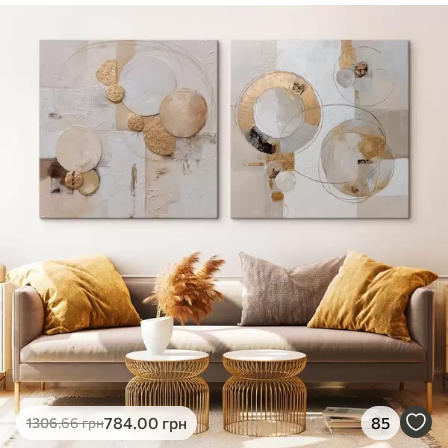
✓
Безпечне чорнило без запаху
✓
Поверхня з текстурою полотна
✓
Екологічний матеріал
784
.00
грн
85
1306
.66
грн