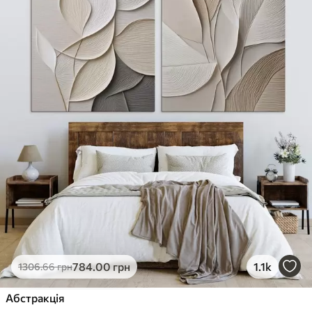
784
.00
грн
1.1k
1306
.66
грн
Абстракція