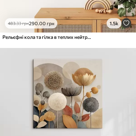
290
.00
грн
1.5k
483
.33
грн
Рельєфні кола та гілка в теплих нейтральних тонах