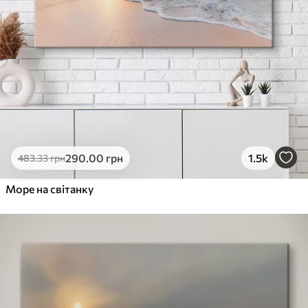
290
.00
грн
1.5k
483
.33
грн
Море на світанку