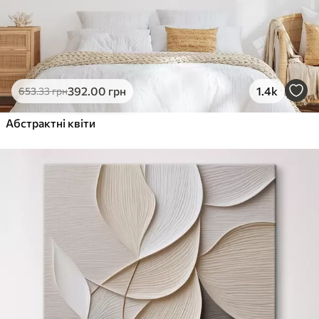
392
.00
грн
1.4k
653
.33
грн
Абстрактні квіти