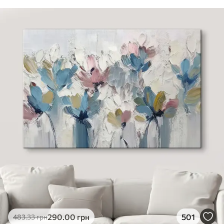
290
.00
грн
501
483
.33
грн