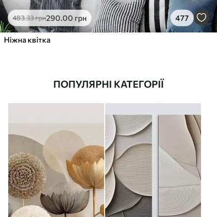
290
.00
грн
477
483
.33
грн
Ніжна квітка
ПОПУЛЯРНІ КАТЕГОРІЇ