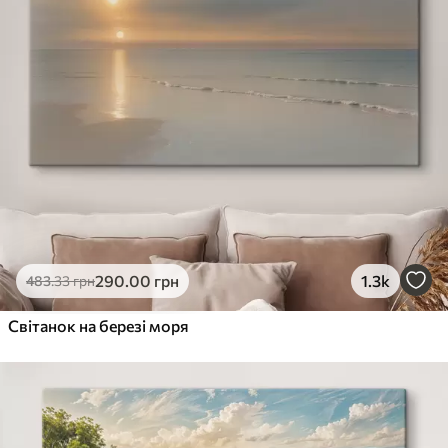
290
.00
грн
1.3k
483
.33
грн
Світанок на березі моря