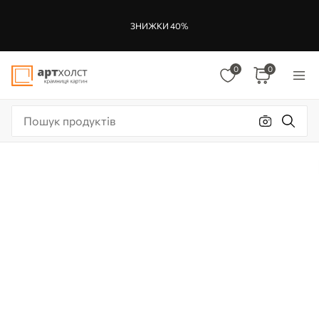
ЗНИЖКИ 40%
0
0