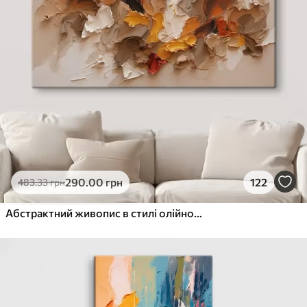
290
.00
грн
122
483
.33
грн
Абстрактний живопис в стилі олійного живопису