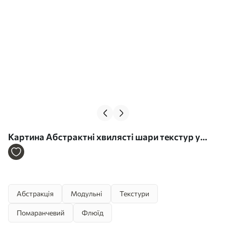
Картина Абстрактні хвилясті шари текстур у
відтінках теракоти, бежевого та кремового Арт.
m30481
Абстракція
Модульні
Текстури
Помаранчевий
Флюїд