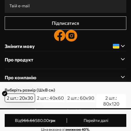
Підписатися
Змінити мову
Про продукт
Про компанію
Виберіть розмір (ШхВ см)
2 шт.: 20x30
2 шт.: 40x60
2 шт.: 60x90
2 шт.:
80x120
0800357223
Редагування дозволів на файли cookie
© 2011-2026 Art-holst. Усі права захищені. Власник:
від
966
.66
580
.00
грн
Перейти далі
ТОВ “КЛЄВЄР”. Код ЄДРПОУ: 31780602.
Ціна вказана зі
знижкою 40%
.