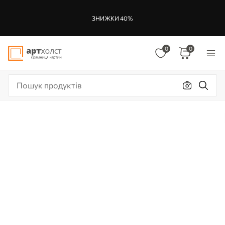
ЗНИЖКИ 40%
0
0