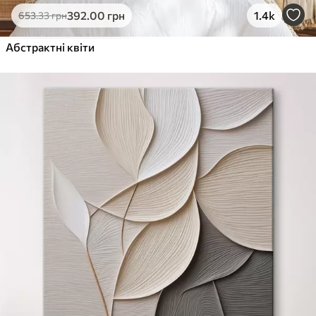
392
.00
грн
1.4k
653
.33
грн
Абстрактні квіти