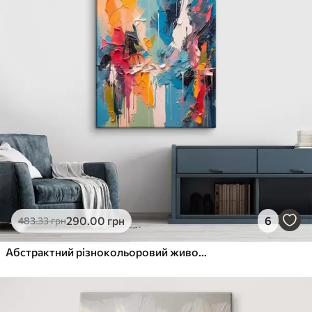
290
.00
грн
6
483
.33
грн
Абстрактний різнокольоровий живопис в стилі олійного живопису