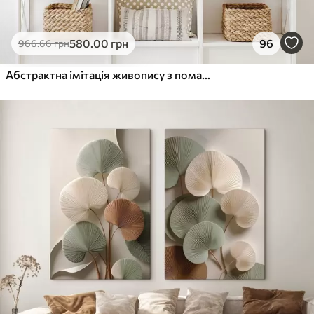
580
.00
грн
96
966
.66
грн
Абстрактна імітація живопису з помаранчевими та сірими колами, листям і гілками, сучасний стиль, ефект акварелі