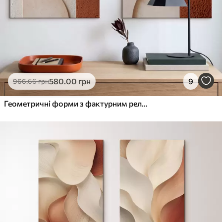
580
.00
грн
9
966
.66
грн
Геометричні форми з фактурним рельєфом