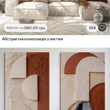
580
.00
грн
104
966
.66
грн
Абстрактна композиція з листям