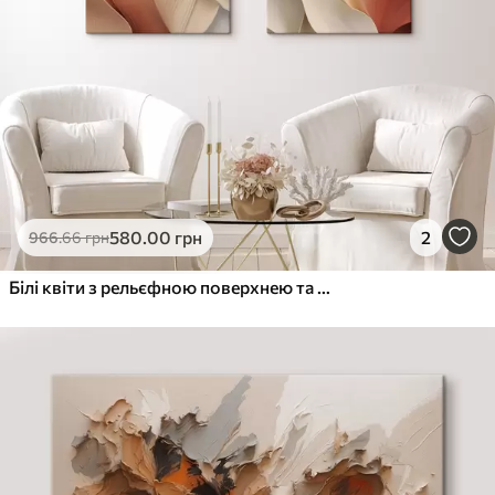
580
.00
грн
2
966
.66
грн
Білі квіти з рельєфною поверхнею та ніжними пелюстками на абстрактному тлі