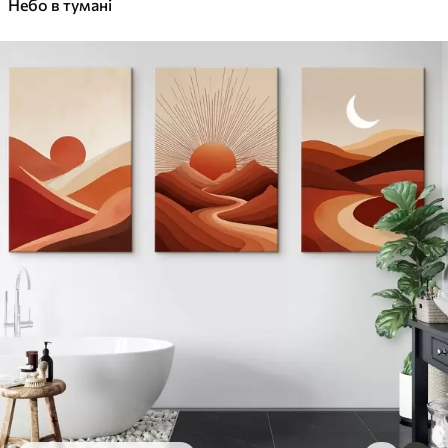
✓
Небо в тумані
Яскраві, насичені кольори
✓
Стійкість до вицвітання
✓
Безпечне чорнило без запаху
✓
Поверхня з текстурою полотна
✓
Екологічний матеріал