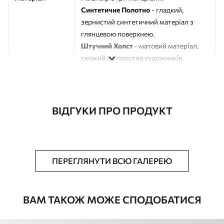
Синтетичне Полотно
- гладкий,
зернистий синтетичний матеріал з
глянцевою поверхнею.
Штучний Холст
- матовий матеріал,
схожий на полотна художників.
Еко-Холст
- високоякісне полотно зі
100% бавовни.
Автор
ART-HOLST
ВІДГУКИ ПРО ПРОДУКТ
Номер артикулу
m30481
Додатково
Можна додати лакове покриття.
ПЕРЕГЛЯНУТИ ВСЮ ГАЛЕРЕЮ
Доступні матеріали
ВАМ ТАКОЖ МОЖЕ СПОДОБАТИСЯ
Стандарт
Від
290
.00
грн