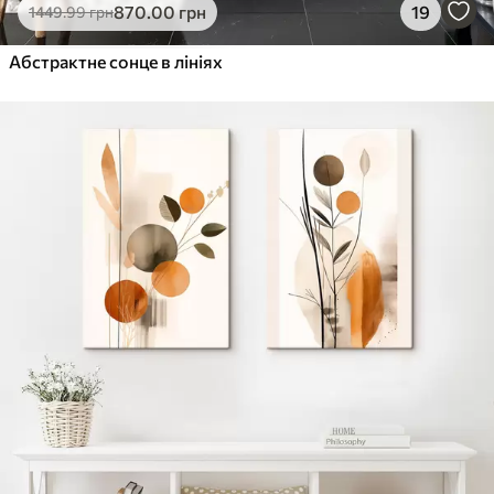
870
.00
грн
19
1449
.99
грн
Абстрактне сонце в лініях