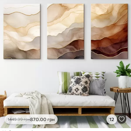
✓
Яскраві, насичені кольори
✓
Стійкість до вицвітання
✓
Безпечне чорнило без запаху
✗
Поверхня з текстурою полотна
✗
Екологічний матеріал
Преміум
Від
363
.00
грн
✓
Яскраві, насичені кольори
✓
Стійкість до вицвітання
✓
Безпечне чорнило без запаху
✓
Поверхня з текстурою полотна
✗
Екологічний матеріал
Еко-Преміум
870
.00
грн
12
1449
.99
грн
Від
455
.00
грн