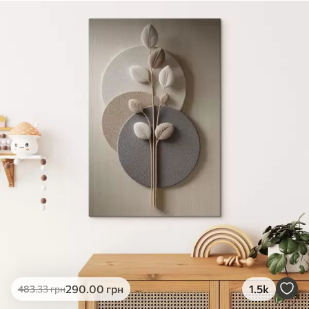
290
.00
грн
1.5k
483
.33
грн