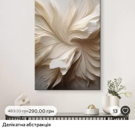
290
.00
грн
13
483
.33
грн
Делікатна абстракція