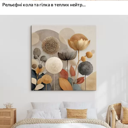
Рельєфні кола та гілка в теплих нейтральних тонах