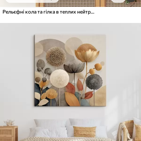
Від
455
.00
грн
✓
Яскраві, насичені кольори
Рельєфні кола та гілка в теплих нейтральних тонах
✓
Стійкість до вицвітання
✓
Безпечне чорнило без запаху
✓
Поверхня з текстурою полотна
✓
Екологічний матеріал