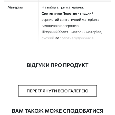
Матеріал
На вибір є три матеріали:
Синтетичне Полотно
- гладкий,
зернистий синтетичний матеріал з
глянцевою поверхнею.
Штучний Холст
- матовий матеріал,
схожий на полотна художників.
Еко-Холст
- високоякісне полотно зі
100% бавовни.
Автор
ART-HOLST
ВІДГУКИ ПРО ПРОДУКТ
Номер артикулу
s45399
Додатково
Можна додати лакове покриття.
ПЕРЕГЛЯНУТИ ВСЮ ГАЛЕРЕЮ
Доступні матеріали
ВАМ ТАКОЖ МОЖЕ СПОДОБАТИСЯ