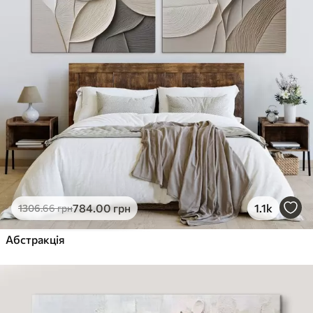
784
.00
грн
1.1k
1306
.66
грн
Абстракція