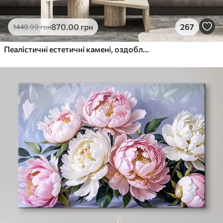
870
.00
грн
267
1449
.99
грн
Пеалістичні естетичні камені, оздоблення будинку, природне освітлення