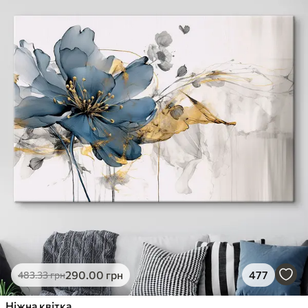
290
.00
грн
477
483
.33
грн
Ніжна квітка