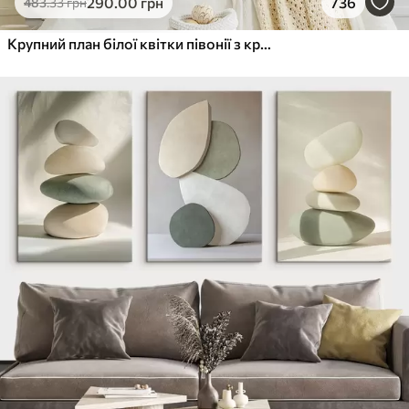
290
.00
грн
736
483
.33
грн
Крупний план білої квітки півонії з крапельками води на пелюстках на розмитому фоні