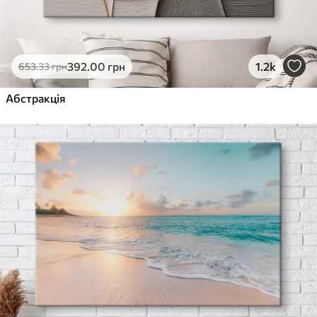
392
.00
грн
1.2k
653
.33
грн
Абстракція