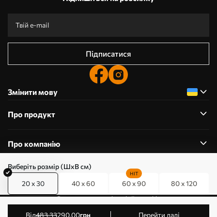
Підписатися
Змінити мову
Про продукт
Про компанію
Виберіть розмір (ШхВ см)
HIT
20 x 30
40 x 60
60 x 90
80 x 120
0800357223
Редагування дозволів на файли cookie
© 2011-2026 Art-holst. Усі права захищені. Власник:
від
483
.33
290
.00
грн
Перейти далі