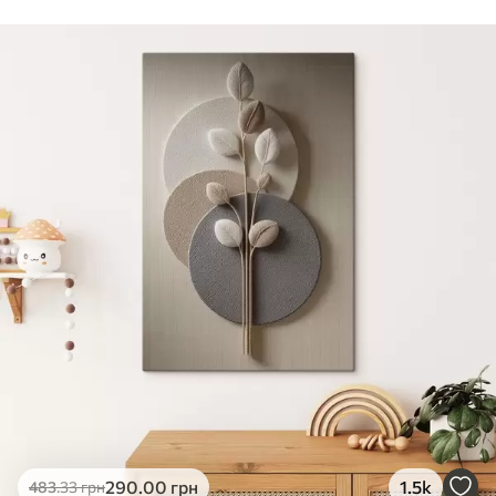
Стандарт
Від
290
.00
грн
✓
Яскраві, насичені кольори
✓
Стійкість до вицвітання
✓
Безпечне чорнило без запаху
✗
Поверхня з текстурою полотна
✗
Екологічний матеріал
Преміум
Від
363
.00
грн
✓
Яскраві, насичені кольори
✓
Стійкість до вицвітання
✓
Безпечне чорнило без запаху
✓
Поверхня з текстурою полотна
✗
Екологічний матеріал
Еко-Преміум
290
.00
грн
1.5k
483
.33
грн