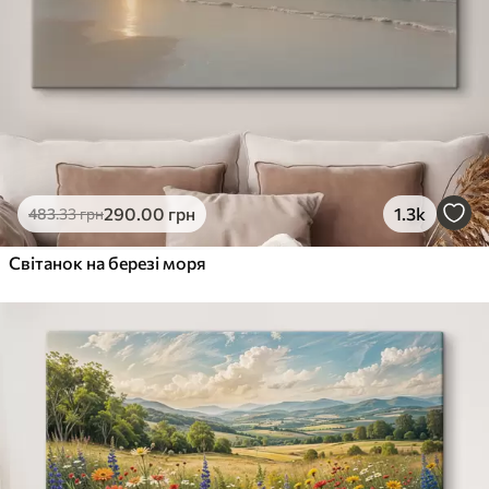
290
.00
грн
1.3k
483
.33
грн
Світанок на березі моря