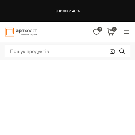
ЗНИЖКИ 40%
0
0