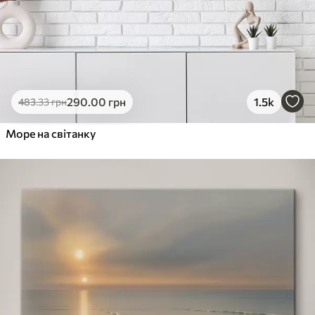
290
.00
грн
1.5k
483
.33
грн
Море на світанку