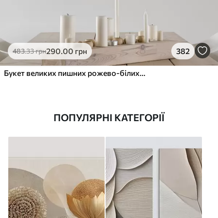
290
.00
грн
382
483
.33
грн
Букет великих пишних рожево-білих квітів півонії із зеленим листям на м’якому розмитому фоні
ПОПУЛЯРНІ КАТЕГОРІЇ