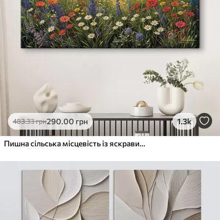
290
.00
грн
1.3k
483
.33
грн
Пишна сільська місцевість із яскравим лугом диких квітів, наповненим різнокольоровими квітами під хмарним небом