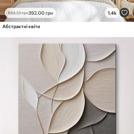
392
.00
грн
1.4k
653
.33
грн
Абстрактні квіти