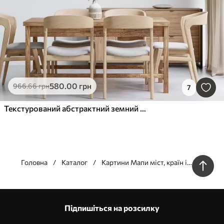
580
.00
грн
966
.66
грн
7
Текстурований абстрактний земний шар і планета на чорному тлі, сучасне мінімалістичне мистецтво
Головна
Каталог
Картини Мапи міст, країн і
світу
Наші переваги
Відповіді:
1
Підпишіться на розсилку
Виготовлення за індивідуальними розмірами
Візьми участь у святкових акціях 2025 та отримай знижку