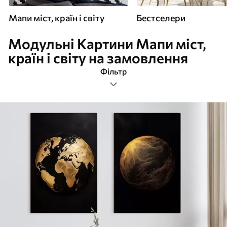
Мапи міст, країн і світу
Бестселери
Модульні Картини Мапи міст,
країн і світу на замовлення
Фільтр
модульні
Формат зображення
Картини Мапи міст, країн і світу
Найпопулярніші
Очистити фільтр