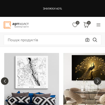
ЗНИЖКИ 40%
0
0