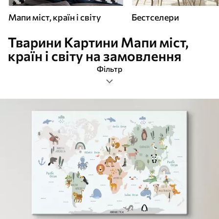
Мапи міст, країн і світу
Бестселери
Тварини Картини Мапи міст,
країн і світу на замовлення
Фільтр
тварини
Формат зображення
Картини Мапи міст, країн і світу
Найпопулярніші
Очистити фільтр