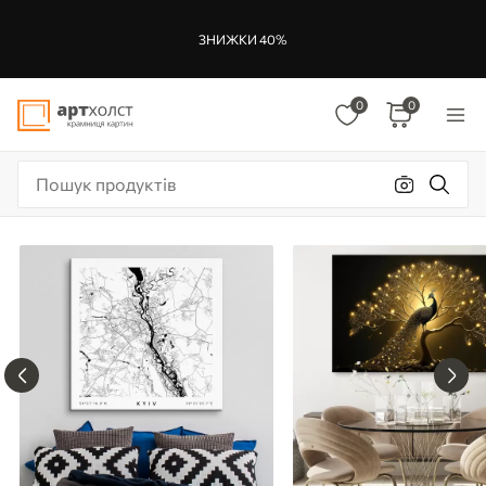
ЗНИЖКИ 40%
0
0