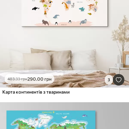
290
.00
грн
483
.33
грн
3
Карта континентів з тваринами