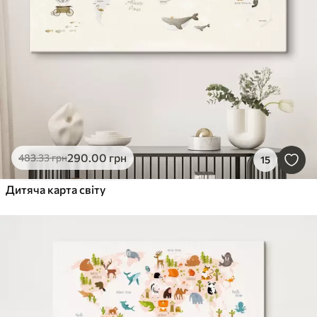
290
.00
грн
483
.33
грн
15
Дитяча карта світу