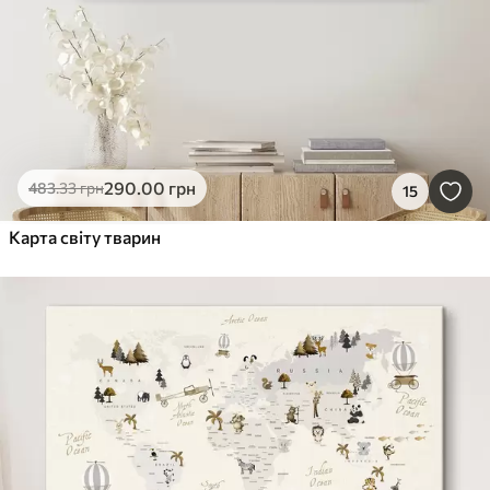
290
.00
грн
483
.33
грн
15
Карта світу тварин