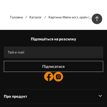
Головна
Каталог
Картини Мапи міст, країн і
світу
Наші переваги
Відповіді:
1
Підпишіться на розсилку
Виготовлення за індивідуальними розмірами
Візьми участь у святкових акціях 2025 та отримай знижку
Безкоштовна професійна обробка фотографій
Промокоди зі знижками до замовлення!
Підписатися
Про продукт