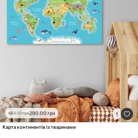
290
.00
грн
483
.33
грн
1
Карта континентів із тваринами