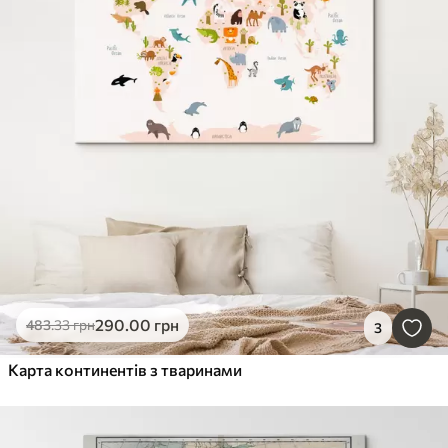
290
.00
грн
483
.33
грн
3
Карта континентів з тваринами