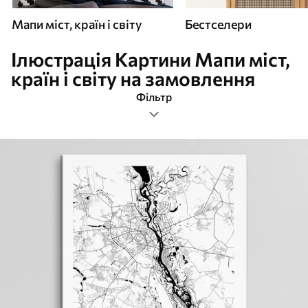
Мапи міст, країн і світу
Бестселери
Ілюстрація Картини Мапи міст,
країн і світу на замовлення
Фільтр
ілюстрація
Формат зображення
Картини Мапи міст, країн і світу
Найпопулярніші
Очистити фільтр