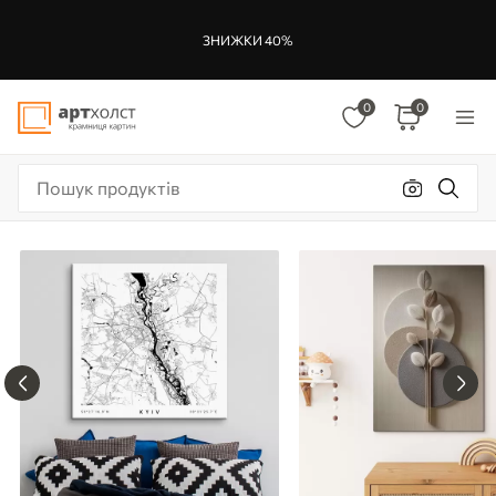
ЗНИЖКИ 40%
0
0