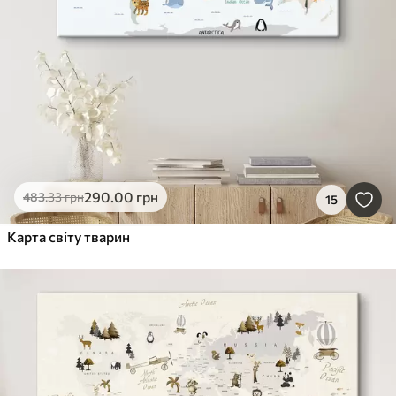
290
.00
грн
483
.33
грн
15
Карта світу тварин