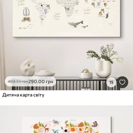
290
.00
грн
483
.33
грн
15
Дитяча карта світу