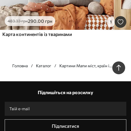
290
.00
грн
483
.33
грн
1
Карта континентів із тваринами
Головна
Каталог
Картини Мапи міст, країн і
світу
Наші переваги
Відповіді:
1
Підпишіться на розсилку
Виготовлення за індивідуальними розмірами
Візьми участь у святкових акціях 2025 та отримай знижку
Безкоштовна професійна обробка фотографій
Промокоди зі знижками до замовлення!
Підписатися