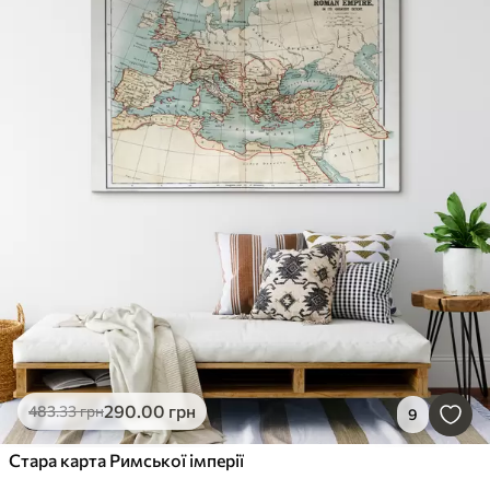
290
.00
грн
483
.33
грн
9
Стара карта Римської імперії