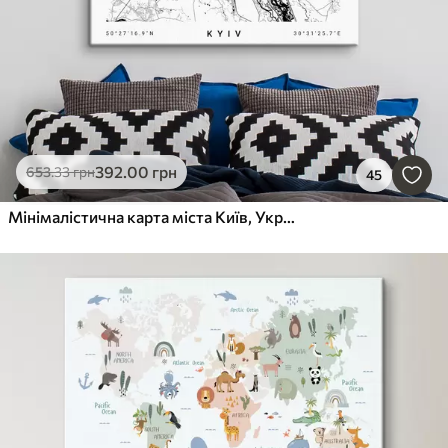
392
.00
грн
653
.33
грн
45
Мінімалістична карта міста Київ, Україна