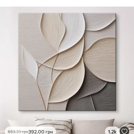
Стандарт
Від
290
.00
грн
✓
Яскраві, насичені кольори
✓
Стійкість до вицвітання
✓
Безпечне чорнило без запаху
✗
Поверхня з текстурою полотна
✗
Екологічний матеріал
Преміум
Від
363
.00
грн
✓
Яскраві, насичені кольори
✓
Стійкість до вицвітання
✓
Безпечне чорнило без запаху
✓
Поверхня з текстурою полотна
✗
Екологічний матеріал
Еко-Преміум
392
.00
грн
1.2k
653
.33
грн