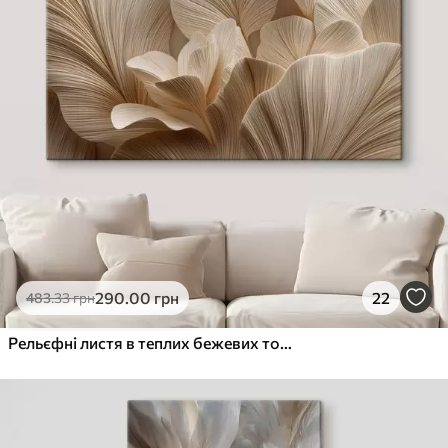
290
.00
грн
22
483
.33
грн
Рельєфні листя в теплих бежевих тонах