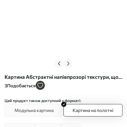
Картина Абстрактні напівпрозорі текстури, що
нагадують пелюстки, у відтінках персикового,
3
Подобається
кремового та сірого Арт. s49492
Цей продукт також доступний у форматі:
Модульна картина
Картина на полотні