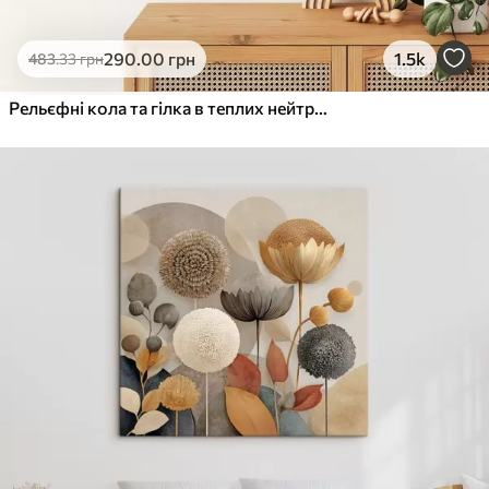
290
.00
грн
1.5k
483
.33
грн
Рельєфні кола та гілка в теплих нейтральних тонах