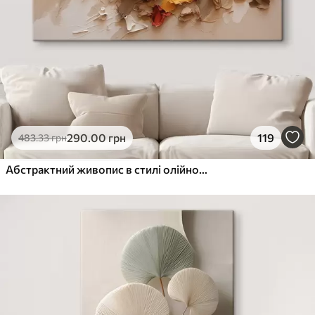
290
.00
грн
119
483
.33
грн
Абстрактний живопис в стилі олійного живопису