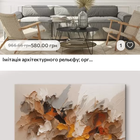
580
.00
грн
1
966
.66
грн
Імітація архітектурного рельєфу; органічна абстрактна геометрія.