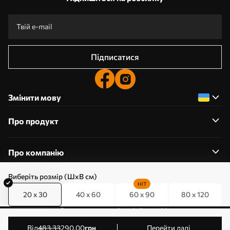
Підписатися
Змінити мову
Про продукт
Про компанію
Виберіть розмір (ШхВ см)
HIT
20 x 30
40 x 60
60 x 90
80 x 120
0800357223
Редагування дозволів на файли cookie
© 2011-2026 Art-holst. Усі права захищені. Власник:
від
483
.33
290
.00
грн
Перейти далі