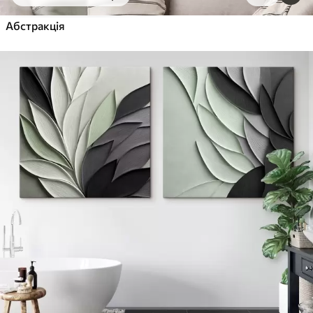
Від
455
.00
грн
✓
Абстракція
Яскраві, насичені кольори
✓
Стійкість до вицвітання
✓
Безпечне чорнило без запаху
✓
Поверхня з текстурою полотна
✓
Екологічний матеріал