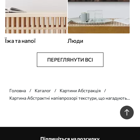
Їжа та напої
Люди
ПЕРЕГЛЯНУТИ ВСІ
Головна
Каталог
Картини Абстракція
Картина Абстрактні напівпрозорі текстури, що нагадують
пелюстки, у відтінках персикового, кремового та сірого
Арт. s49492
Підпишіться на розсилку