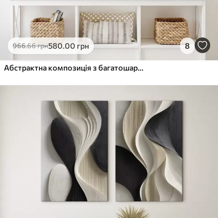
580
.00
грн
8
966
.66
грн
Абстрактна композиція з багатошарових форм, схожих на пелюстки, з витонченими, плавними лініями