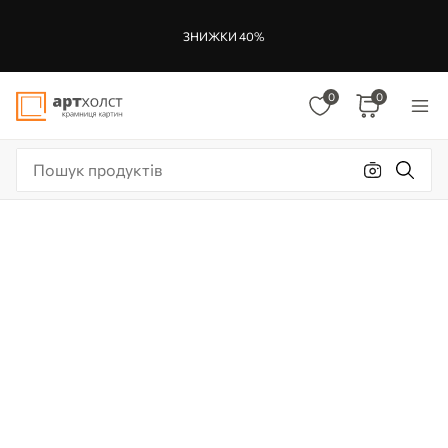
ЗНИЖКИ 40%
0
0