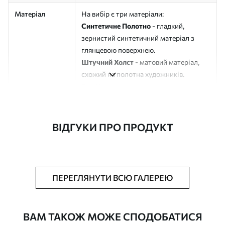
Матеріал
На вибір є три матеріали:
Синтетичне Полотно
- гладкий,
зернистий синтетичний матеріал з
глянцевою поверхнею.
Штучний Холст
- матовий матеріал,
схожий на полотна художників.
Еко-Холст
- високоякісне полотно зі
100% бавовни.
Автор
ART-HOLST
ВІДГУКИ ПРО ПРОДУКТ
Номер артикулу
s49492
Додатково
Можна додати лакове покриття.
ПЕРЕГЛЯНУТИ ВСЮ ГАЛЕРЕЮ
Доступні матеріали
ВАМ ТАКОЖ МОЖЕ СПОДОБАТИСЯ