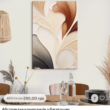
290
.00
грн
7
483
.33
грн
Абстрактна композиція з багатошарових форм, схожих на пелюстки, з витонченими, плавними лініями