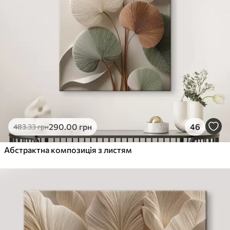
290
.00
грн
46
483
.33
грн
Абстрактна композиція з листям