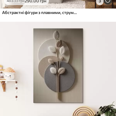
290
.00
грн
3
483
.33
грн
Абстрактні фігури з плавними, струмливими лініями у відтінках кремового та бежевого