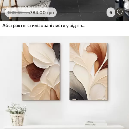
784
.00
грн
6
1306
.66
грн
Абстрактні стилізовані листя у відтінках сірого, білого та приглушеного зеленого