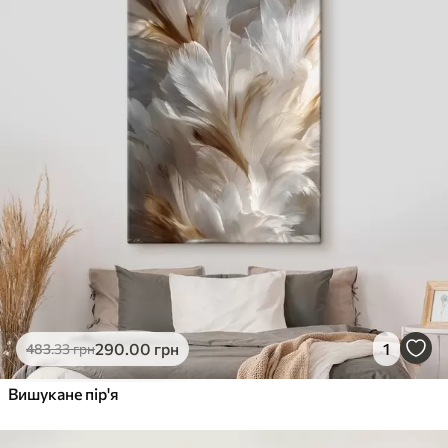
290
.00
грн
1
483
.33
грн
Вишукане пір'я