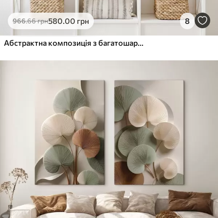
580
.00
грн
8
966
.66
грн
Абстрактна композиція з багатошарових форм, схожих на пелюстки, з витонченими, плавними лініями