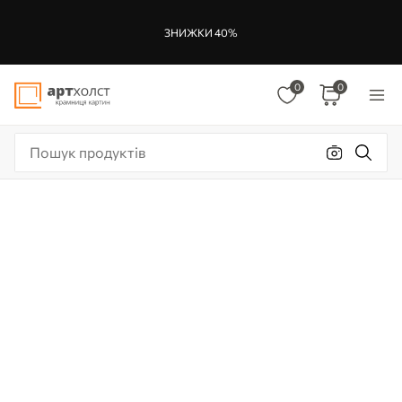
ЗНИЖКИ 40%
0
0