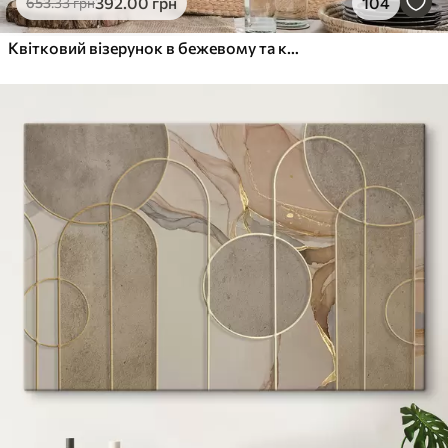
392
.00
грн
104
653
.33
грн
Квітковий візерунок в бежевому та коричневому кольорах