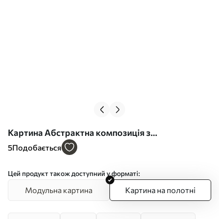
Картина Абстрактна композиція з
багатошарових форм, схожих на пелюстки, з
5
Подобається
витонченими, плавними лініями Арт. s49470
Цей продукт також доступний у форматі:
Модульна картина
Картина на полотні