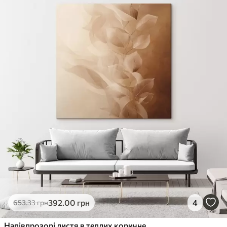
392
.00
грн
4
653
.33
грн
Напівпрозорі листя в теплих коричневих тонах: ілюстрація у стилі цифрової графіки