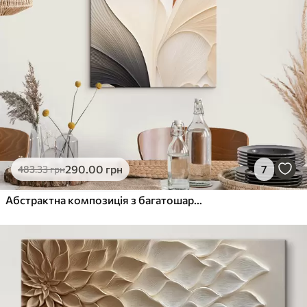
290
.00
грн
7
483
.33
грн
Абстрактна композиція з багатошарових форм, схожих на пелюстки, з витонченими, плавними лініями