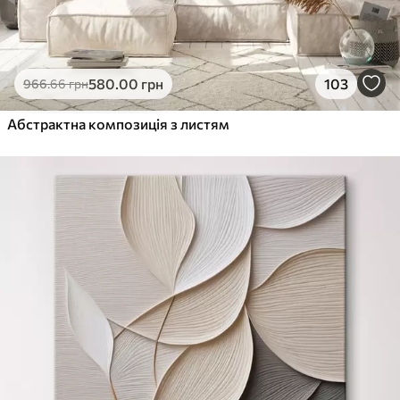
580
.00
грн
103
966
.66
грн
Абстрактна композиція з листям