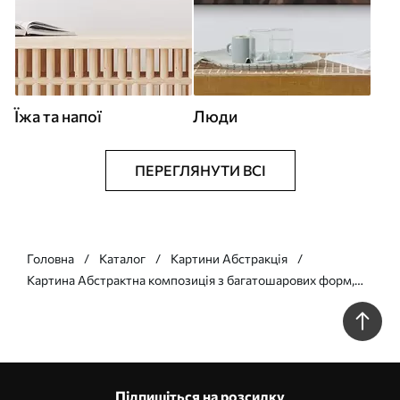
Їжа та напої
Люди
ПЕРЕГЛЯНУТИ ВСІ
Головна
Каталог
Картини Абстракція
Картина Абстрактна композиція з багатошарових форм,
схожих на пелюстки, з витонченими, плавними лініями Арт.
s49470
Підпишіться на розсилку