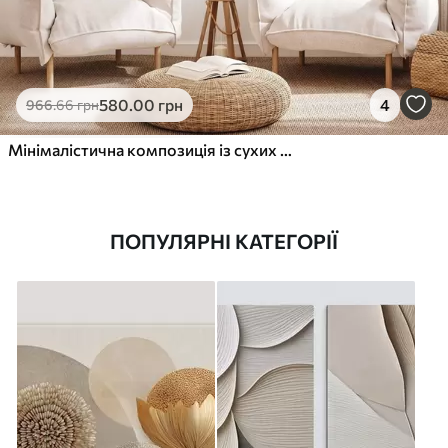
580
.00
грн
4
966
.66
грн
Мінімалістична композиція із сухих квітів та трави пампаси на фактурному тлі
ПОПУЛЯРНІ КАТЕГОРІЇ