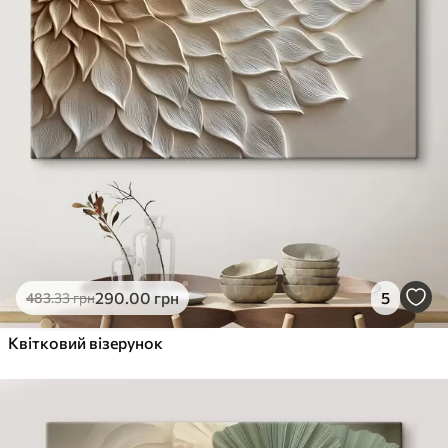
290
.00
грн
5
483
.33
грн
Квітковий візерунок