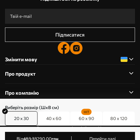
Підписатися
Змінити мову
Про продукт
Про компанію
Виберіть розмір (ШхВ см)
HIT
20 x 30
40 x 60
60 x 90
80 x 120
0800357223
Редагування дозволів на файли cookie
© 2011-2026 Art-holst. Усі права захищені. Власник:
від
483
.33
290
.00
грн
Перейти далі