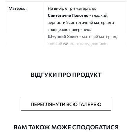
Матеріал
На вибір є три матеріали:
Синтетичне Полотно
- гладкий,
зернистий синтетичний матеріал з
глянцевою поверхнею.
Штучний Холст
- матовий матеріал,
схожий на полотна художників.
Еко-Холст
- високоякісне полотно зі
100% бавовни.
Автор
ART-HOLST
ВІДГУКИ ПРО ПРОДУКТ
Номер артикулу
s49470
Додатково
Можна додати лакове покриття.
ПЕРЕГЛЯНУТИ ВСЮ ГАЛЕРЕЮ
Доступні матеріали
ВАМ ТАКОЖ МОЖЕ СПОДОБАТИСЯ