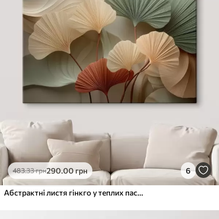
290
.00
грн
6
483
.33
грн
Абстрактні листя гінкго у теплих пастельних тонах