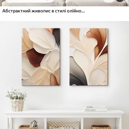
Від
455
.00
грн
✓
Яскраві, насичені кольори
Абстрактний живопис в стилі олійного живопису
✓
Стійкість до вицвітання
✓
Безпечне чорнило без запаху
✓
Поверхня з текстурою полотна
✓
Екологічний матеріал