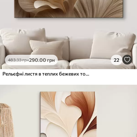
290
.00
грн
22
483
.33
грн
Рельєфні листя в теплих бежевих тонах