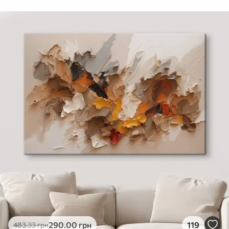
Стандарт
Від
290
.00
грн
✓
Яскраві, насичені кольори
✓
Стійкість до вицвітання
✓
Безпечне чорнило без запаху
✗
Поверхня з текстурою полотна
✗
Екологічний матеріал
Преміум
Від
363
.00
грн
✓
Яскраві, насичені кольори
✓
Стійкість до вицвітання
✓
Безпечне чорнило без запаху
✓
Поверхня з текстурою полотна
✗
Екологічний матеріал
Еко-Преміум
290
.00
грн
119
483
.33
грн