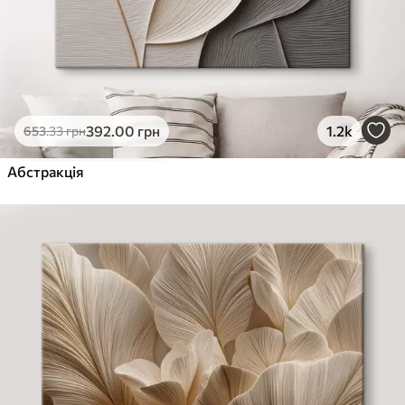
392
.00
грн
1.2k
653
.33
грн
Абстракція