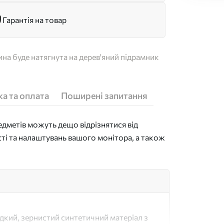
Гарантія на товар
на буде натягнута на дерев'яний підрамник
а та оплата
Поширені запитання
дметів можуть дещо відрізнятися від
сті та налаштувань вашого монітора, а також
адкий, зернистий синтетичний матеріал з