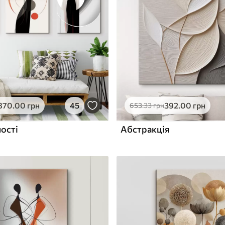
ю
Поверхня з текстурою
✓
полотна
✓
л
Екологічний матеріал
870
.00
грн
45
392
.00
грн
653
.33
грн
ості
Абстракція