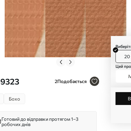
Виберіт
20 
Цей про
М
49323
2
Подобається
Бохо
Готовий до відправки протягом 1–3
робочих днів