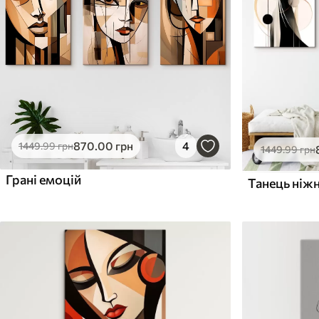
Поверхня з текстурою
Поверхня з текстуро
✗
✓
полотна
полотна
✗
✗
Екологічний матеріал
Екологічний матеріа
870
.00
грн
4
1449
.99
грн
1449
.99
грн
Грані емоцій
Танець ніжн