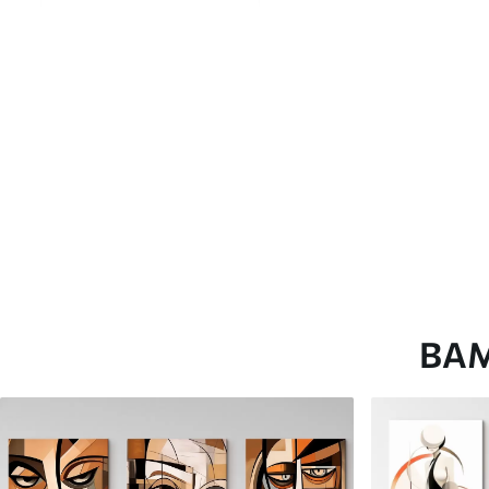
глянцевою поверхнею.
Штучний Холст
- матовий
Еко-Холст
- високоякісне
Автор
ART-HOLST
Номер артикулу
s49323
Додатково
Можна додати лакове пок
Доступні матеріали
ВА
Стандарт
Преміум
Від
290
.00
грн
Від
363
.00
грн
✓
✓
Яскраві, насичені кольори
Яскраві, насичені ко
✓
✓
Стійкість до вицвітання
Стійкість до вицвіта
✓
✓
Безпечне чорнило без запаху
Безпечне чорнило бе