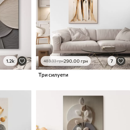
1.2k
290
.00
грн
7
483
.33
грн
Три силуети