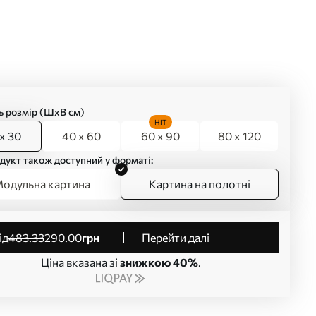
ь розмір (ШхВ см)
HIT
x 30
40 x 60
60 x 90
80 x 120
дукт також доступний у форматі:
одульна картина
Картина на полотні
від
483
.33
290
.00
грн
Перейти далі
Ціна вказана зі
знижкою 40%
.