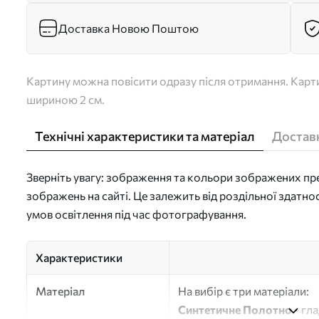
Доставка Новою Поштою
Картину можна повісити одразу після отримання. Карти
шириною 2 см.
Технічні характеристики та матеріал
Доставк
Зверніть увагу: зображення та кольори зображених пре
зображень на сайті. Це залежить від роздільної здатно
умов освітлення під час фотографування.
Характеристики
Матеріал
На вибір є три матеріали:
Синтетичне Полотно
- гл