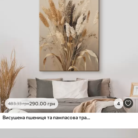
290
.00
грн
4
483
.33
грн
Висушена пшениця та пампасова трава різних відтінків бежевого та коричневого кольорів