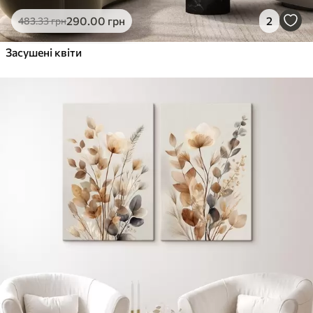
Еко-Преміум
290
.00
грн
2
483
.33
грн
Від
455
.00
грн
✓
Засушені квіти
Яскраві, насичені кольори
✓
Стійкість до вицвітання
✓
Безпечне чорнило без запаху
✓
Поверхня з текстурою полотна
✓
Екологічний матеріал