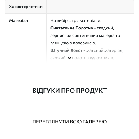
Характеристики
Матеріал
На вибір є три матеріали:
Синтетичне Полотно
- гладкий,
зернистий синтетичний матеріал з
глянцевою поверхнею.
Штучний Холст
- матовий матеріал,
схожий на полотна художників.
Еко-Холст
- високоякісне полотно зі
100% бавовни.
Автор
ART-HOLST
ВІДГУКИ ПРО ПРОДУКТ
Номер артикулу
s49233
Додатково
Можна додати лакове покриття.
ПЕРЕГЛЯНУТИ ВСЮ ГАЛЕРЕЮ
Доступні матеріали