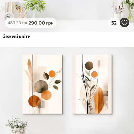
290
.00
грн
52
483
.33
грн
бежеві квіти