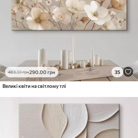
290
.00
грн
35
483
.33
грн
Великі квіти на світлому тлі