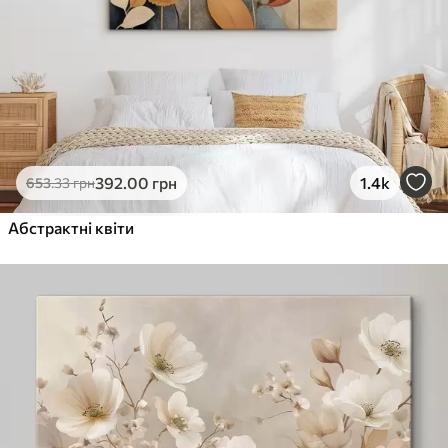
392
.00
грн
1.4k
653
.33
грн
Абстрактні квіти