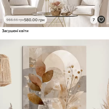
580
.00
грн
7
966
.66
грн
Засушені квіти