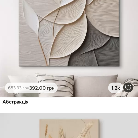
392
.00
грн
1.2k
653
.33
грн
Абстракція