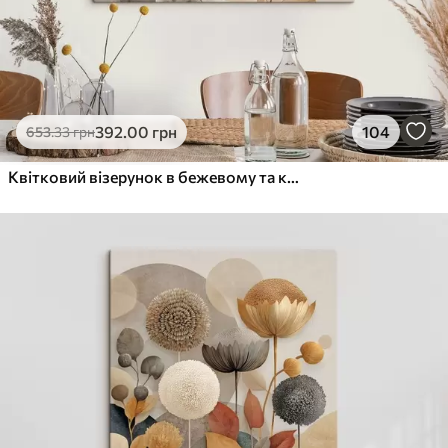
392
.00
грн
104
653
.33
грн
Квітковий візерунок в бежевому та коричневому кольорах