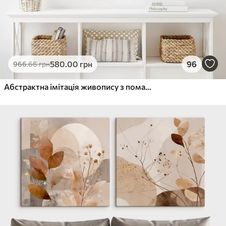
580
.00
грн
96
966
.66
грн
Абстрактна імітація живопису з помаранчевими та сірими колами, листям і гілками, сучасний стиль, ефект акварелі