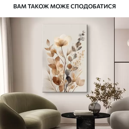
ВАМ ТАКОЖ МОЖЕ СПОДОБАТИСЯ
Стандарт
Від
290
.00
грн
✓
Яскраві, насичені кольори
✓
Стійкість до вицвітання
✓
Безпечне чорнило без запаху
✗
Поверхня з текстурою полотна
✗
Екологічний матеріал
Преміум
Від
363
.00
грн
✓
Яскраві, насичені кольори
✓
Стійкість до вицвітання
✓
Безпечне чорнило без запаху
✓
Поверхня з текстурою полотна
✗
Екологічний матеріал