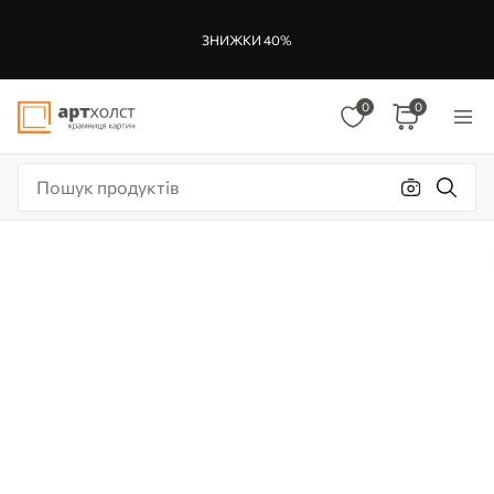
ЗНИЖКИ 40%
0
0