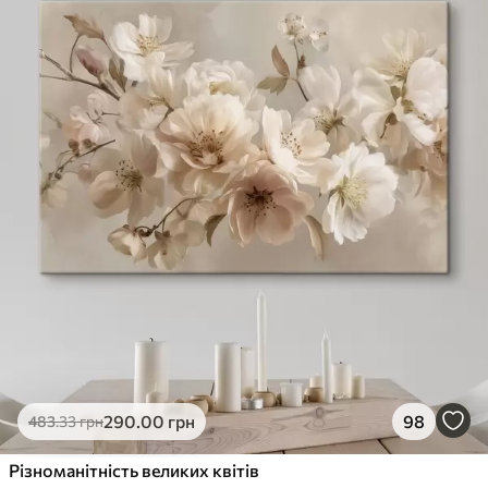
290
.00
грн
98
483
.33
грн
Різноманітність великих квітів