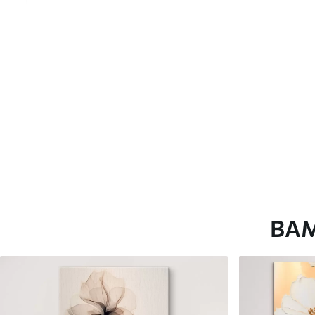
глянцевою поверхнею.
Штучний Холст
- матовий
Еко-Холст
- високоякісне
Автор
ART-HOLST
Номер артикулу
s49173
Додатково
Можна додати лакове пок
Доступні матеріали
ВА
Стандарт
Преміум
Від
290
.00
грн
Від
363
.00
грн
✓
✓
Яскраві, насичені кольори
Яскраві, насичені ко
✓
✓
Стійкість до вицвітання
Стійкість до вицвіта
✓
✓
Безпечне чорнило без запаху
Безпечне чорнило бе