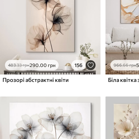
Поверхня з текстурою
Поверхня з текстуро
✗
✓
полотна
полотна
✗
✗
Екологічний матеріал
Екологічний матеріа
290
.00
грн
156
483
.33
грн
966
.66
грн
Прозорі абстрактні квіти