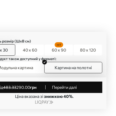
ь розмір (ШхВ см)
HIT
x 30
40 x 60
60 x 90
80 x 120
дукт також доступний у форматі:
одульна картина
Картина на полотні
від
483
.33
290
.00
грн
Перейти далі
Ціна вказана зі
знижкою 40%
.