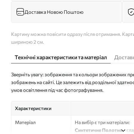
Доставка Новою Поштою
Картину можна повісити одразу після отримання. Карти
шириною 2 см.
Технічні характеристики та матеріал
Доставк
Зверніть увагу: зображення та кольори зображених пре
зображень на сайті. Це залежить від роздільної здатно
умов освітлення під час фотографування.
Характеристики
Матеріал
На вибір є три матеріали:
Синтетичне Полотно
- гл