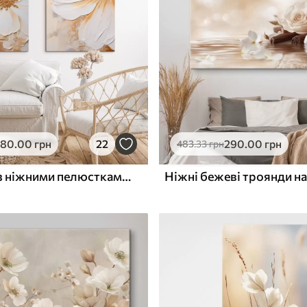
ю
Поверхня з текстурою
✓
полотна
✓
л
Екологічний матеріал
580
.00
грн
22
290
.00
грн
483
.33
грн
Біла квітка з ніжними пелюстками, фактурний абстрактний фон, елегантне декоративне мистецтво