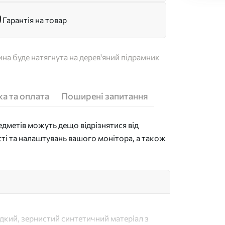
Гарантія на товар
на буде натягнута на дерев'яний підрамник
а та оплата
Поширені запитання
дметів можуть дещо відрізнятися від
сті та налаштувань вашого монітора, а також
адкий, зернистий синтетичний матеріал з