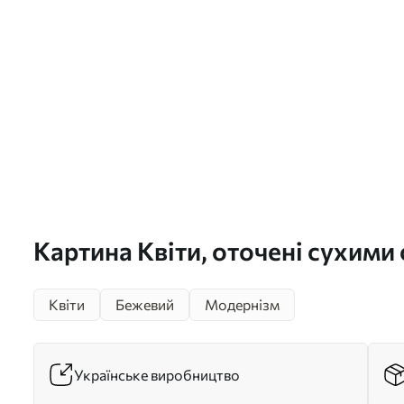
Картина Квіти, оточені сухими
трави, на м'якому та розмитому
Квіти
Бежевий
Модернізм
s49173
Українське виробництво