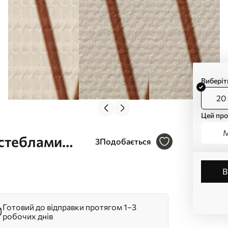
Виберіт
20 
Цей про
М
 стеблами
3
Подобається
 тлі Арт.
Готовий до відправки протягом 1–3
робочих днів