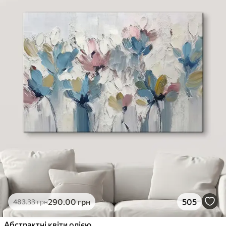
290
.00
грн
505
483
.33
грн
Абстрактні квіти олією