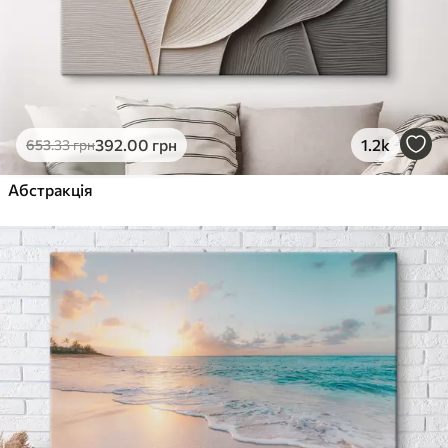
392
.00
грн
1.2k
653
.33
грн
Абстракція