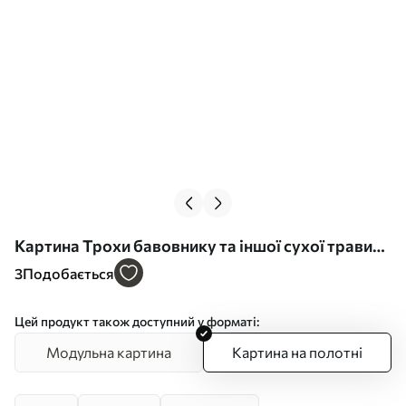
Картина Трохи бавовнику та іншої сухої трави
на тлі розмитого моря, м'яка і приглушена
3
Подобається
кольорова палітра Арт. s45562
Цей продукт також доступний у форматі:
Модульна картина
Картина на полотні