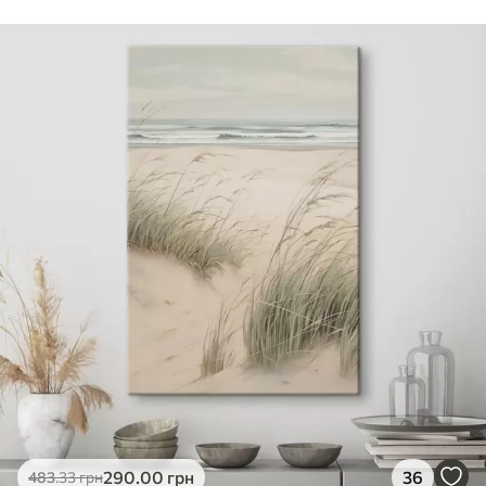
Стандарт
Від
290
.00
грн
✓
Яскраві, насичені кольори
✓
Стійкість до вицвітання
✓
Безпечне чорнило без запаху
✗
Поверхня з текстурою полотна
✗
Екологічний матеріал
Преміум
Від
363
.00
грн
✓
Яскраві, насичені кольори
✓
Стійкість до вицвітання
✓
Безпечне чорнило без запаху
✓
Поверхня з текстурою полотна
✗
Екологічний матеріал
Еко-Преміум
290
.00
грн
36
483
.33
грн