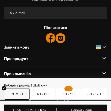
Підписатися
Змінити мову
Про продукт
Про компанію
Виберіть розмір (ШхВ см)
HIT
20 x 30
40 x 60
60 x 90
80 x 120
0800357223
Редагування дозволів на файли cookie
© 2011-2026 Art-holst. Усі права захищені. Власник:
від
483
.33
290
.00
грн
Перейти далі