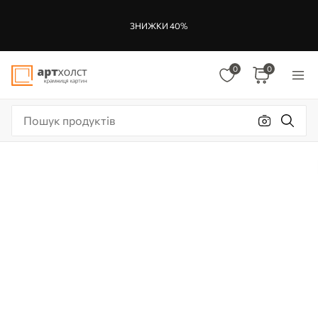
ЗНИЖКИ 40%
0
0