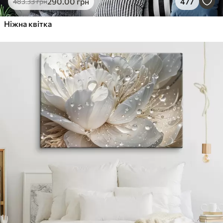
290
.00
грн
477
483
.33
грн
Ніжна квітка