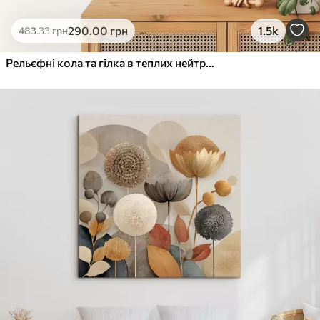
290
.00
грн
1.5k
483
.33
грн
Рельєфні кола та гілка в теплих нейтральних тонах