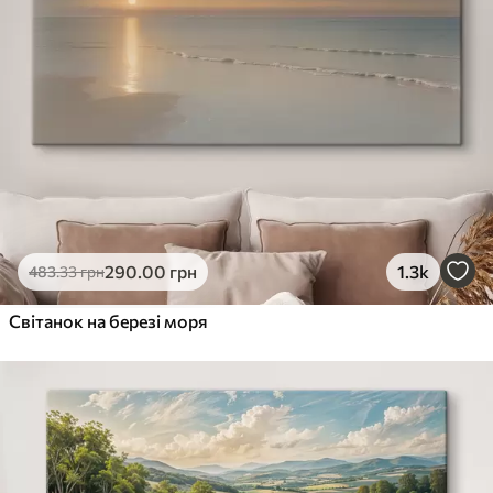
290
.00
грн
1.3k
483
.33
грн
Світанок на березі моря