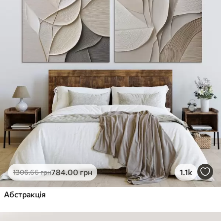
784
.00
грн
1.1k
1306
.66
грн
Абстракція