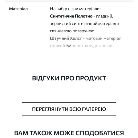
Матеріал
На вибір є три матеріали:
Синтетичне Полотно
- гладкий,
зернистий синтетичний матеріал з
глянцевою поверхнею.
Штучний Холст
- матовий матеріал,
схожий на полотна художників.
Еко-Холст
- високоякісне полотно зі
100% бавовни.
Автор
ART-HOLST
ВІДГУКИ ПРО ПРОДУКТ
Номер артикулу
s45562
Додатково
Можна додати лакове покриття.
ПЕРЕГЛЯНУТИ ВСЮ ГАЛЕРЕЮ
Доступні матеріали
ВАМ ТАКОЖ МОЖЕ СПОДОБАТИСЯ