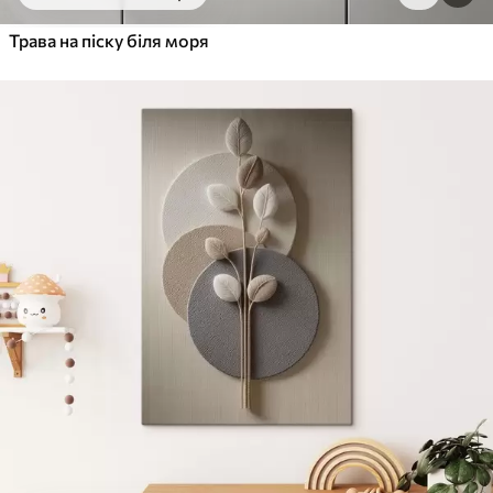
Від
455
.00
грн
✓
Трава на піску біля моря
Яскраві, насичені кольори
✓
Стійкість до вицвітання
✓
Безпечне чорнило без запаху
✓
Поверхня з текстурою полотна
✓
Екологічний матеріал