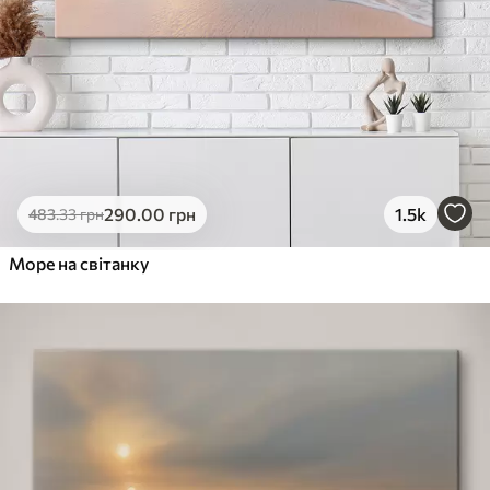
290
.00
грн
1.5k
483
.33
грн
Море на світанку