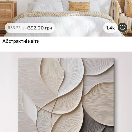
392
.00
грн
1.4k
653
.33
грн
Абстрактні квіти