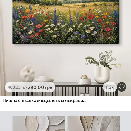
290
.00
грн
1.3k
483
.33
грн
Пишна сільська місцевість із яскравим лугом диких квітів, наповненим різнокольоровими квітами під хмарним небом