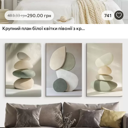
290
.00
грн
741
483
.33
грн
Крупний план білої квітки півонії з крапельками води на пелюстках на розмитому фоні