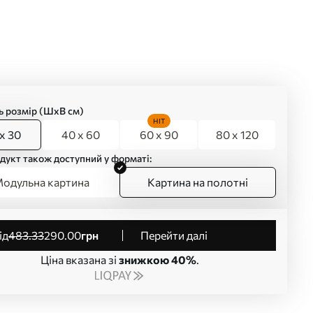
ь розмір (ШхВ см)
HIT
x 30
40 x 60
60 x 90
80 x 120
дукт також доступний у форматі:
одульна картина
Картина на полотні
від
483
.33
290
.00
грн
Перейти далі
Ціна вказана зі
знижкою 40%
.