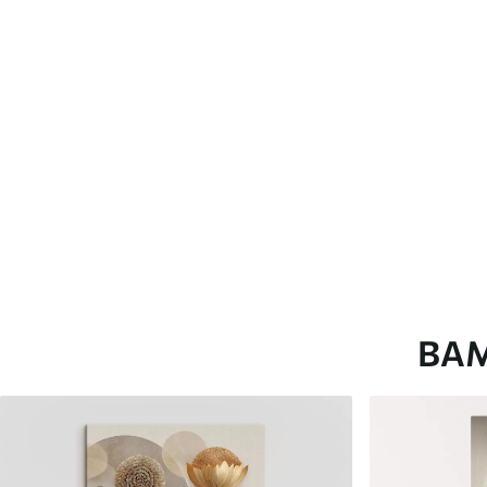
глянцевою поверхнею.
Штучний Холст
- матовий
Еко-Холст
- високоякісне
Автор
ART-HOLST
Номер артикулу
s49172
Додатково
Можна додати лакове пок
Доступні матеріали
ВА
Стандарт
Преміум
Від
290
.00
грн
Від
363
.00
грн
✓
✓
Яскраві, насичені кольори
Яскраві, насичені ко
✓
✓
Стійкість до вицвітання
Стійкість до вицвіта
✓
✓
Безпечне чорнило без запаху
Безпечне чорнило бе