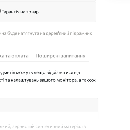
Гарантія на товар
на буде натягнута на дерев'яний підрамник
а та оплата
Поширені запитання
дметів можуть дещо відрізнятися від
сті та налаштувань вашого монітора, а також
адкий, зернистий синтетичний матеріал з