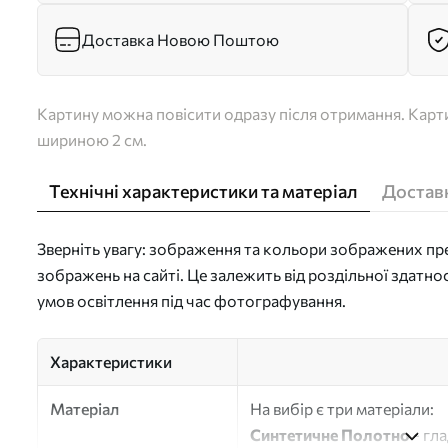
Доставка Новою Поштою
Картину можна повісити одразу після отримання. Карти
шириною 2 см.
Технічні характеристики та матеріал
Доставк
Зверніть увагу: зображення та кольори зображених пре
зображень на сайті. Це залежить від роздільної здатно
умов освітлення під час фотографування.
Характеристики
Матеріал
На вибір є три матеріали:
Синтетичне Полотно
- гл