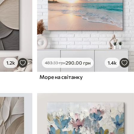
1.2k
290
.00
грн
1.4k
483
.33
грн
Море на світанку