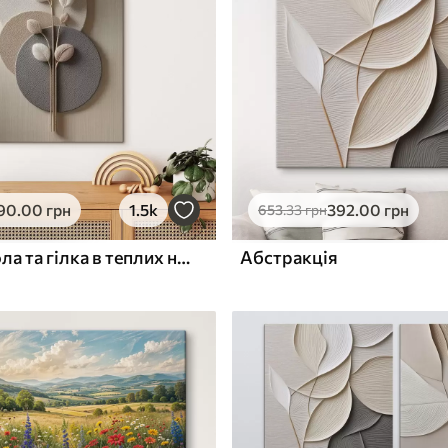
ю
Поверхня з текстурою
✓
полотна
✓
л
Екологічний матеріал
90
.00
грн
1.5k
392
.00
грн
653
.33
грн
Рельєфні кола та гілка в теплих нейтральних тонах
Абстракція