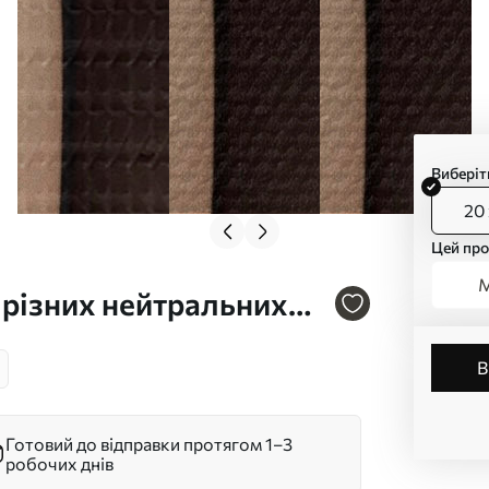
Виберіт
20 
Цей про
М
і різних нейтральних
72
Готовий до відправки протягом 1–3
робочих днів