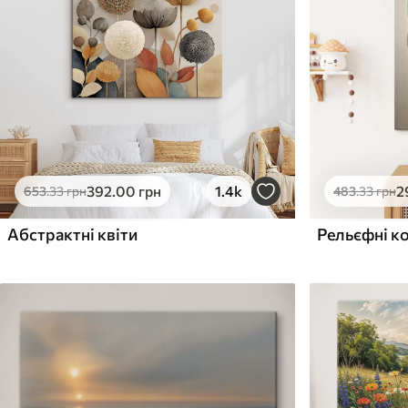
Поверхня з текстурою
Поверхня з текстуро
✗
✓
полотна
полотна
✗
✗
Екологічний матеріал
Екологічний матеріа
392
.00
грн
1.4k
2
653
.33
грн
483
.33
грн
Абстрактні квіти