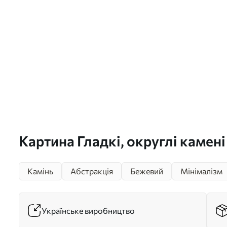
Картина Гладкі, округлі камен
кольорів, мінімалізм Арт. s491
Камінь
Абстракція
Бежевий
Мінімалізм
Українське виробництво