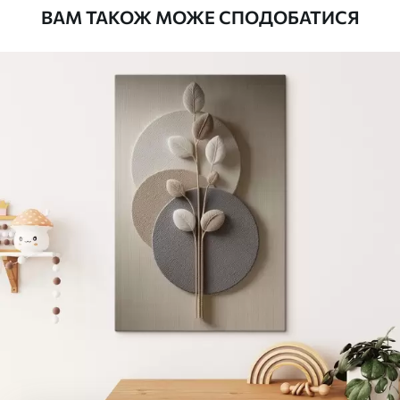
ВАМ ТАКОЖ МОЖЕ СПОДОБАТИСЯ
Стандарт
Від
290
.00
грн
✓
Яскраві, насичені кольори
✓
Стійкість до вицвітання
✓
Безпечне чорнило без запаху
✗
Поверхня з текстурою полотна
✗
Екологічний матеріал
Преміум
Від
363
.00
грн
✓
Яскраві, насичені кольори
✓
Стійкість до вицвітання
✓
Безпечне чорнило без запаху
✓
Поверхня з текстурою полотна
✗
Екологічний матеріал