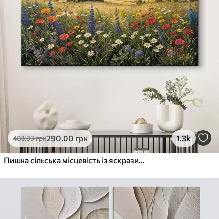
290
.00
грн
1.3k
483
.33
грн
Пишна сільська місцевість із яскравим лугом диких квітів, наповненим різнокольоровими квітами під хмарним небом