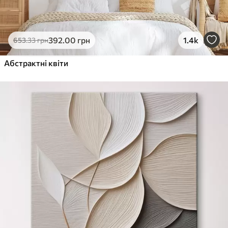
392
.00
грн
1.4k
653
.33
грн
Абстрактні квіти