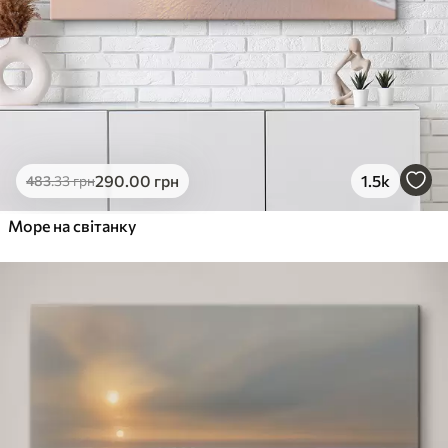
290
.00
грн
1.5k
483
.33
грн
Море на світанку