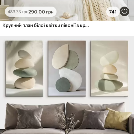
290
.00
грн
741
483
.33
грн
Крупний план білої квітки півонії з крапельками води на пелюстках на розмитому фоні