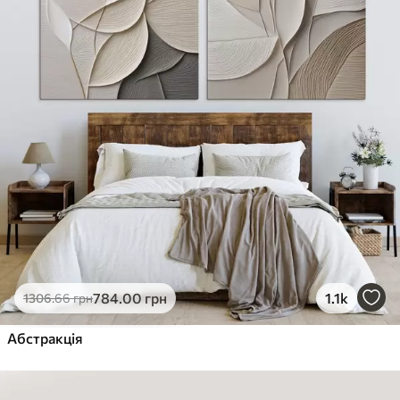
784
.00
грн
1.1k
1306
.66
грн
Абстракція