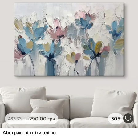
290
.00
грн
505
483
.33
грн
Абстрактні квіти олією