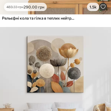
Еко-Преміум
290
.00
грн
1.5k
483
.33
грн
Від
455
.00
грн
✓
Яскраві, насичені кольори
Рельєфні кола та гілка в теплих нейтральних тонах
✓
Стійкість до вицвітання
✓
Безпечне чорнило без запаху
✓
Поверхня з текстурою полотна
✓
Екологічний матеріал