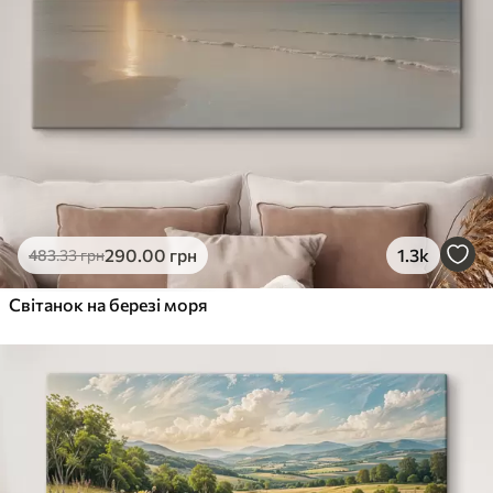
290
.00
грн
1.3k
483
.33
грн
Світанок на березі моря