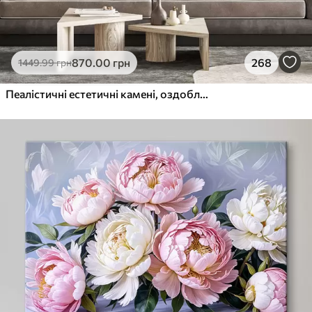
870
.00
грн
268
1449
.99
грн
Пеалістичні естетичні камені, оздоблення будинку, природне освітлення