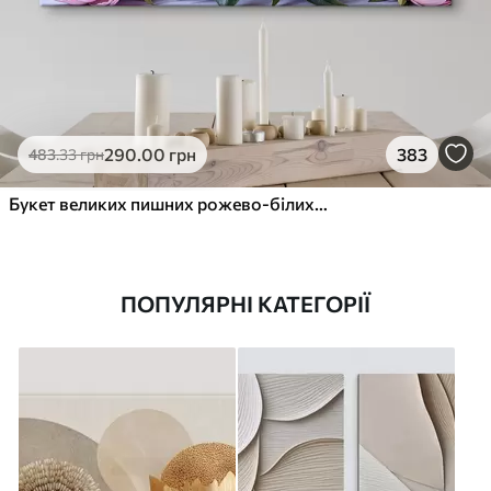
290
.00
грн
383
483
.33
грн
Букет великих пишних рожево-білих квітів півонії із зеленим листям на м’якому розмитому фоні
ПОПУЛЯРНІ КАТЕГОРІЇ