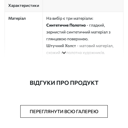
Характеристики
Матеріал
На вибір є три матеріали:
Синтетичне Полотно
- гладкий,
зернистий синтетичний матеріал з
глянцевою поверхнею.
Штучний Холст
- матовий матеріал,
схожий на полотна художників.
Еко-Холст
- високоякісне полотно зі
100% бавовни.
Автор
ART-HOLST
ВІДГУКИ ПРО ПРОДУКТ
Номер артикулу
s49108
Додатково
Можна додати лакове покриття.
ПЕРЕГЛЯНУТИ ВСЮ ГАЛЕРЕЮ
Доступні матеріали