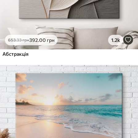
392
.00
грн
1.2k
653
.33
грн
Абстракція