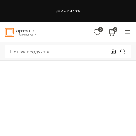
ЗНИЖКИ 40%
0
0