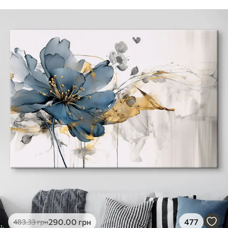
290
.00
грн
477
483
.33
грн