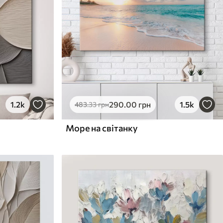
1.2k
290
.00
грн
1.5k
483
.33
грн
Море на світанку