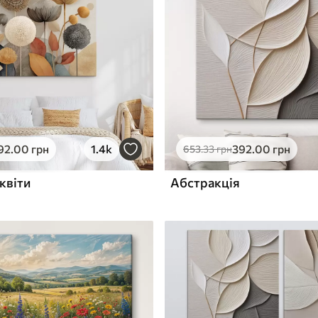
ю
Поверхня з текстурою
✓
полотна
✓
л
Екологічний матеріал
92
.00
грн
1.4k
392
.00
грн
653
.33
грн
квіти
Абстракція