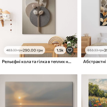
Поверхня з текстурою
Поверхня з текстуро
✗
✓
полотна
полотна
✗
✗
Екологічний матеріал
Екологічний матеріа
290
.00
грн
1.5k
3
483
.33
грн
653
.33
грн
Рельєфні кола та гілка в теплих нейтральних тонах
Абстрактні 