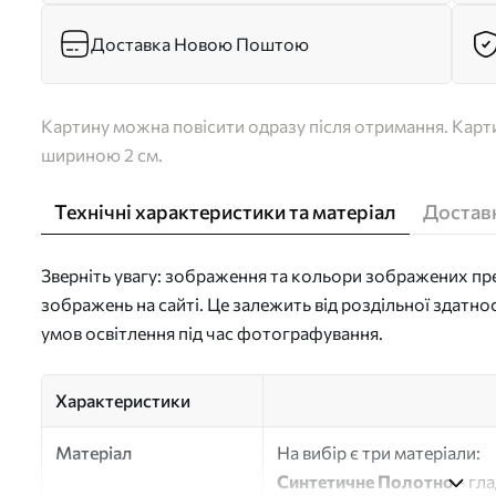
Доставка Новою Поштою
Картину можна повісити одразу після отримання. Карти
шириною 2 см.
Технічні характеристики та матеріал
Доставк
Зверніть увагу: зображення та кольори зображених пре
зображень на сайті. Це залежить від роздільної здатно
умов освітлення під час фотографування.
Характеристики
Матеріал
На вибір є три матеріали:
Синтетичне Полотно
- гл