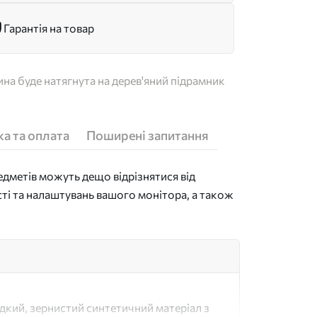
Гарантія на товар
на буде натягнута на дерев'яний підрамник
а та оплата
Поширені запитання
дметів можуть дещо відрізнятися від
сті та налаштувань вашого монітора, а також
адкий, зернистий синтетичний матеріал з