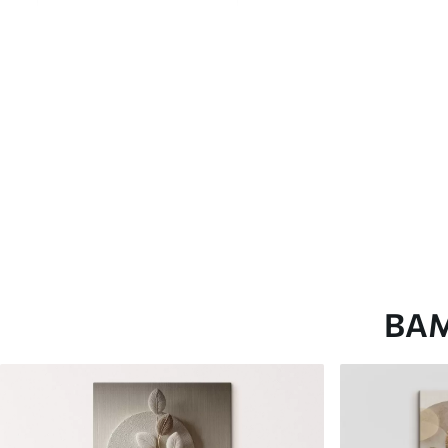
глянцевою поверхнею.
Штучний Холст
- матовий
Еко-Холст
- високоякісне
Автор
ART-HOLST
Номер артикулу
s43971
Додатково
Можна додати лакове пок
Доступні матеріали
ВА
Стандарт
Преміум
Від
392
.00
грн
Від
490
.00
грн
✓
✓
Яскраві, насичені кольори
Яскраві, насичені ко
✓
✓
Стійкість до вицвітання
Стійкість до вицвіта
✓
✓
Безпечне чорнило без запаху
Безпечне чорнило бе