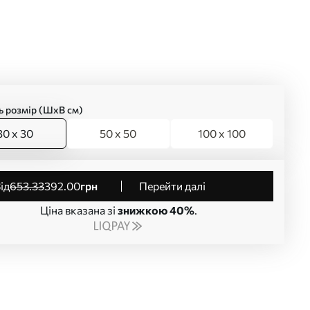
ь розмір (ШхВ см)
30 x 30
50 x 50
100 x 100
від
653
.33
392
.00
грн
Перейти далі
Ціна вказана зі
знижкою 40%
.