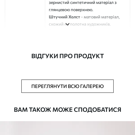
зернистий синтетичний матеріал з
глянцевою поверхнею.
Штучний Холст
- матовий матеріал,
схожий на полотна художників.
Еко-Холст
- високоякісне полотно зі
100% бавовни.
Автор
ART-HOLST
ВІДГУКИ ПРО ПРОДУКТ
Номер артикулу
s45239
Додатково
Можна додати лакове покриття.
ПЕРЕГЛЯНУТИ ВСЮ ГАЛЕРЕЮ
Доступні матеріали
ВАМ ТАКОЖ МОЖЕ СПОДОБАТИСЯ
Стандарт
Від
392
.00
грн
✓
Яскраві, насичені кольори