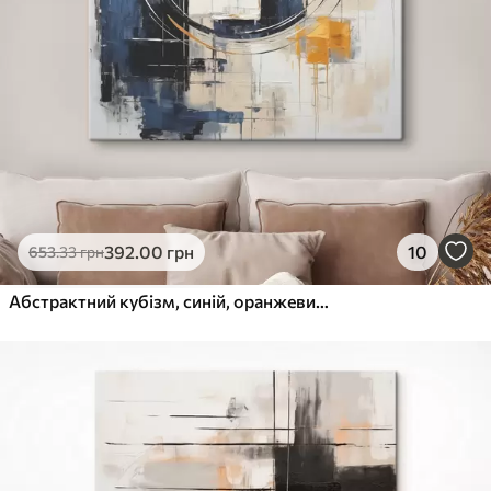
392
.00
грн
10
653
.33
грн
Абстрактний кубізм, синій, оранжевий, білий штрихи, кругова фігура