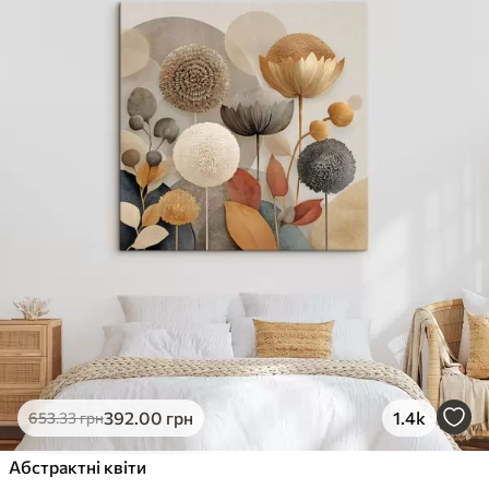
392
.00
грн
1.4k
653
.33
грн
Абстрактні квіти