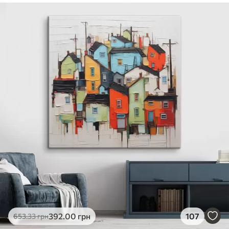
✓
Безпечне чорнило без запаху
✓
Поверхня з текстурою полотна
✓
Екологічний матеріал
392
.00
грн
107
653
.33
грн