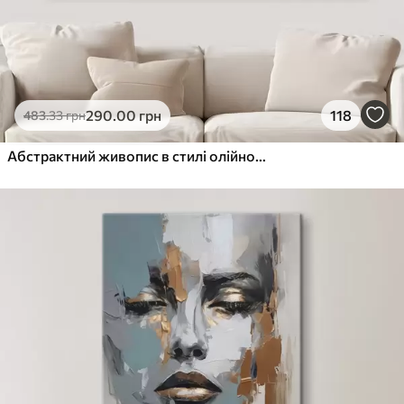
290
.00
грн
118
483
.33
грн
Абстрактний живопис в стилі олійного живопису