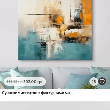
392
.00
грн
15
653
.33
грн
Сучасне мистецтво з фактурними мазками та яскравими акцентами