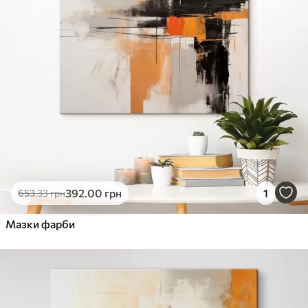
392
.00
грн
1
653
.33
грн
Мазки фарби