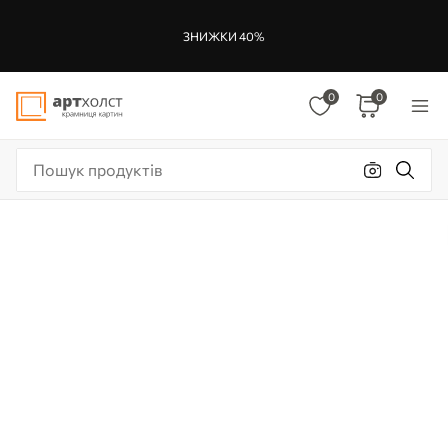
ЗНИЖКИ 40%
0
0