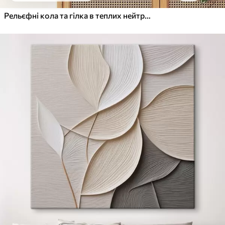
Рельєфні кола та гілка в теплих нейтральних тонах