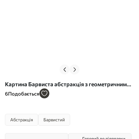
Картина Барвиста абстракція з геометричними
мотивами Арт. s45239
6
Подобається
Абстракція
Барвистий
Готовий до відправки