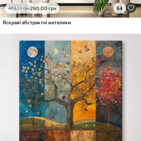
290
.00
грн
64
483
.33
грн
Яскраві абстрактні метелики