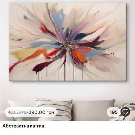
✓
Стійкість до вицвітання
✓
Безпечне чорнило без запаху
✗
Поверхня з текстурою полотна
✗
Екологічний матеріал
Преміум
Від
490
.00
грн
✓
Яскраві, насичені кольори
✓
Стійкість до вицвітання
✓
Безпечне чорнило без запаху
✓
Поверхня з текстурою полотна
✗
Екологічний матеріал
Еко-Преміум
290
.00
грн
195
483
.33
грн
Від
615
.00
грн
✓
Абстрактна квітка
Яскраві, насичені кольори
✓
Стійкість до вицвітання