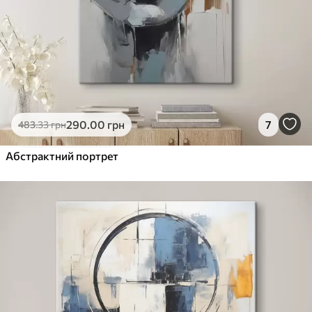
290
.00
грн
7
483
.33
грн
Абстрактний портрет