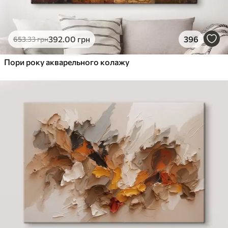
392
.00
грн
396
653
.33
грн
Пори року акварельного колажу